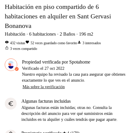
Habitación en piso compartido de 6
habitaciones en alquiler en Sant Gervasi
Bonanova
Habitación
6
habitaciones
2
Baños
196
m2
visibility
favorite
person
432
visitas
52
veces guardado como favorito
3
interesados
ios_share
3
veces compartido
Propiedad verificada por Spotahome
Verificado el
27 oct 2022
Nuestro equipo ha revisado la casa para asegurar que obtienes
exactamente lo que ves en el anuncio.
Más sobre la verificación
Algunas facturas incluidas
euro
Algunas facturas están incluidas; otras no. Consulta la
descripción del anuncio para ver qué suministros están
incluidos en tu alquiler y cuáles tendrás que pagar aparte.