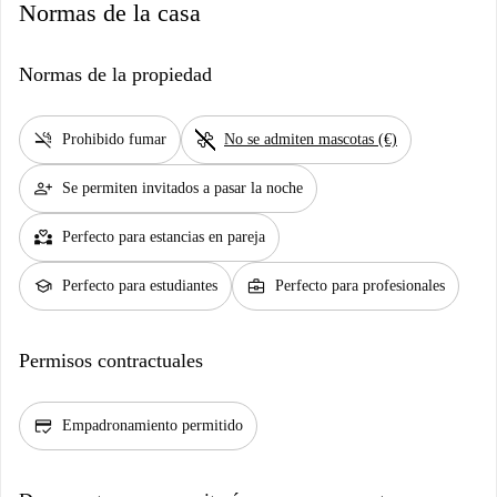
Normas de la casa
Normas de la propiedad
smoke_free
pet_supplies
Prohibido fumar
No se admiten mascotas (€)
person_add
Se permiten invitados a pasar la noche
partner_heart
Perfecto para estancias en pareja
school
business_center
Perfecto para estudiantes
Perfecto para profesionales
Permisos contractuales
credit_score
Empadronamiento permitido