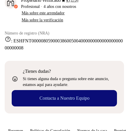
star
Propietario verificado
4 (179)
Profesional
·
4 años
con nosotros
Más sobre este arrendador
Más sobre la verificación
Número de registro (NRA)
help
:
ESHFNT000008059000386005004000000000000000000
00000008
¿Tienes dudas?
sentiment_very_satisfied
Si tienes alguna duda o pregunta sobre este anuncio,
estamos aquí para ayudarte.
Contacta a Nuestro Equipo
Resumen
Políticas de Cancelación
Normas de la casa
Propietari