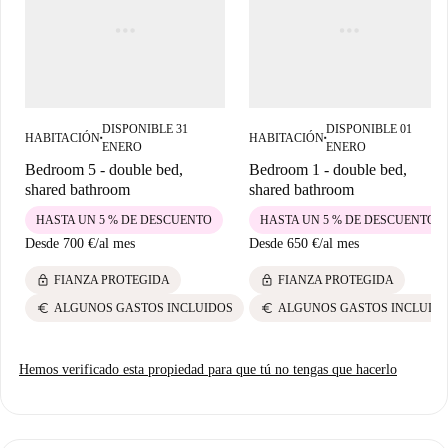
Sant Gervasi Bonanova, en Barcelona, es una zona bien comunicada con
servicios y atracciones cercanas. Encontrará restaurantes encantadores
como La Glotona y el Bar-Restaurante Peña a poca distancia.
Supermercados como Plusfresc y restaurantes como BCN Street Flavors
también están cerca. Lugares turísticos como Rabbis To Montserrat,
DISPONIBLE 31
DISPONIBLE 01
Torre Font y la Avenida Tibidabo adornan los alrededores, junto con los
HABITACIÓN
HABITACIÓN
■
■
ENERO
ENERO
Jardines de la Tamarita y el Tranvía Blau, que ofrecen tanto ocio como
Bedroom 5 - double bed,
Bedroom 1 - double bed,
comodidad.
shared bathroom
shared bathroom
HASTA UN 5 % DE DESCUENTO
HASTA UN 5 % DE DESCUENTO
Desde
700 €
/
al mes
Desde
650 €
/
al mes
lock
lock
FIANZA PROTEGIDA
FIANZA PROTEGIDA
euro
euro
ALGUNOS GASTOS INCLUIDOS
ALGUNOS GASTOS INCLUID
Hemos verificado esta propiedad para que tú no tengas que hacerlo