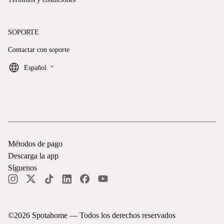
SOPORTE
Contactar con soporte
keyboard_arrow_down
Español
Métodos de pago
Descarga la app
Síguenos
©
2026
Spotahome —
Todos los derechos reservados