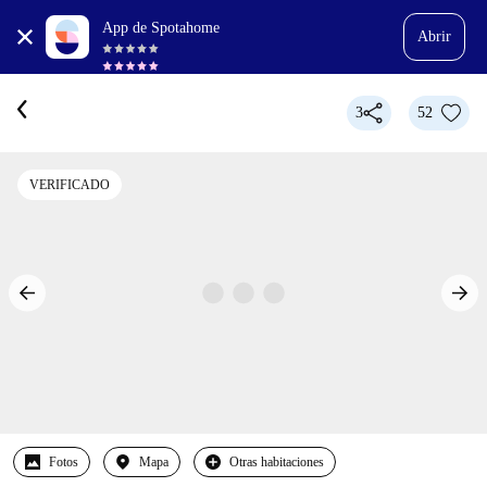
App de Spotahome
Abrir
3
52
VERIFICADO
Fotos
Mapa
Otras habitaciones