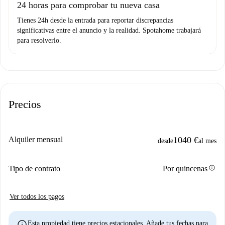
24 horas para comprobar tu nueva casa
Tienes 24h desde la entrada para reportar discrepancias
significativas entre el anuncio y la realidad. Spotahome trabajará
para resolverlo.
Precios
Alquiler mensual
1040 €
desde
al mes
info
Tipo de contrato
Por quincenas
Ver todos los pagos
info
Esta propiedad tiene precios estacionales. Añade tus fechas para