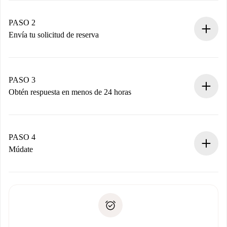
Casas y Propietarios verificados.
Tienes toda la información necesaria por adelantado.
PASO 2
Envía tu solicitud de reserva
Envía detalles básicos de tu perfil y de tu método de pago.
Recuerda que no te cobraremos nada hasta que el
propietario acepte.
PASO 3
Obtén respuesta en menos de 24 horas
El propietario tiene menos de 24 horas para confirmar.
Si es aceptada, te haremos el cargo y te pondremos en
contacto con el propietario.
PASO 4
Si es rechazada: No te haremos ningún cargo y te
Múdate
ofreceremos alternativas.
Acuerda con el propietario los detalles de tu llegada,
Documentos necesarios si tu propiedad es “
Spotahome
recogida de llaves, etc.
plus
”.
Spotahome sólo transferirá el primer pago al propietario si
Documento de identidad o Pasaporte
no nos comunicas ningún problema.
Prueba de solvencia
Domiciliación del pago