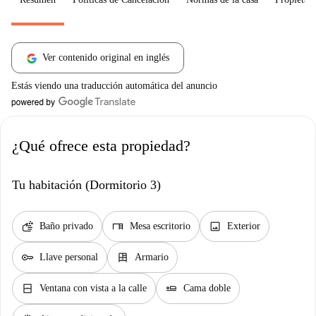
Ver contenido original en inglés
Estás viendo una traducción automática del anuncio
¿Qué ofrece esta propiedad?
Tu habitación (Dormitorio 3)
soap
desk
image
Baño privado
Mesa escritorio
Exterior
key
dresser
Llave personal
Armario
window_closed
airline_seat_flat
Ventana con vista a la calle
Cama doble