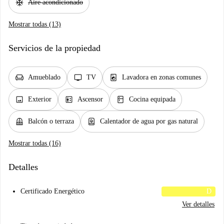
ac_unit
Aire acondicionado
Mostrar todas (13)
Servicios de la propiedad
chair
tv
local_laundry_service
Amueblado
TV
Lavadora en zonas comunes
image
elevator
kitchen
Exterior
Ascensor
Cocina equipada
balcony
water_heater
Balcón o terraza
Calentador de agua por gas natural
Mostrar todas (16)
Detalles
Certificado Energético
D
Ver detalles