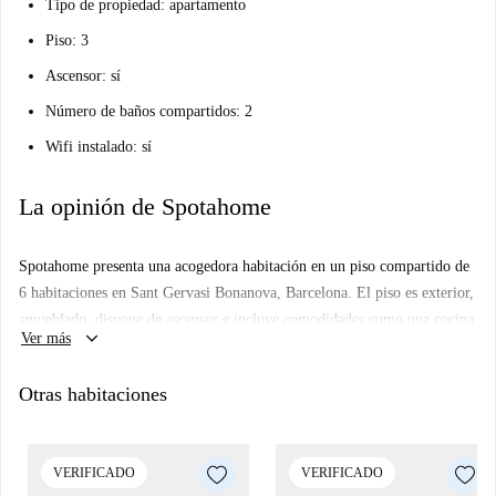
Tipo de propiedad: apartamento
Piso: 3
Ascensor: sí
Número de baños compartidos: 2
Wifi instalado: sí
La opinión de Spotahome
Spotahome presenta una acogedora habitación en un piso compartido de
6 habitaciones en Sant Gervasi Bonanova, Barcelona. El piso es exterior,
amueblado, dispone de ascensor e incluye comodidades como una cocina
keyboard_arrow_down
Ver más
totalmente equipada con electrodomésticos como horno y TV. El
apartamento cuenta con sistema de agua caliente y calefacción de gas
Otras habitaciones
natural. Hay wifi disponible y un balcón para disfrutar de las vistas. No
se admiten parejas, pero profesionales y estudiantes pueden alquilar el
espacio sin importar su edad. Spotahome ha revisado la propiedad para
VERIFICADO
VERIFICADO
su tranquilidad.