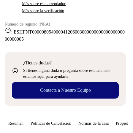
Más sobre este arrendador
Más sobre la verificación
Número de registro (NRA)
help
:
ESHFNT000008054000041206003000000000000000000
00000005
¿Tienes dudas?
sentiment_very_satisfied
Si tienes alguna duda o pregunta sobre este anuncio,
estamos aquí para ayudarte.
Contacta a Nuestro Equipo
Resumen
Políticas de Cancelación
Normas de la casa
Propietari