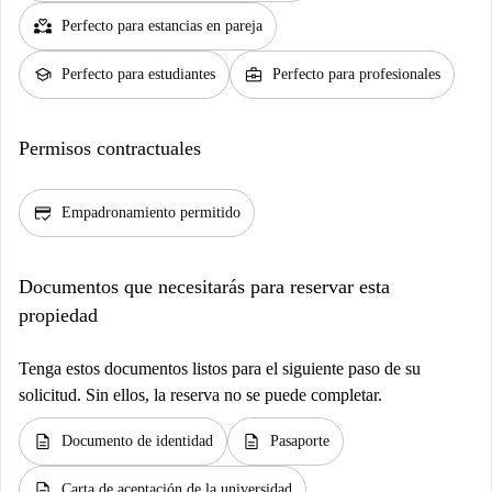
partner_heart
Perfecto para estancias en pareja
school
business_center
Perfecto para estudiantes
Perfecto para profesionales
Permisos contractuales
credit_score
Empadronamiento permitido
Documentos que necesitarás para reservar esta
propiedad
Tenga estos documentos listos para el siguiente paso de su
solicitud. Sin ellos, la reserva no se puede completar.
description
description
Documento de identidad
Pasaporte
description
Carta de aceptación de la universidad