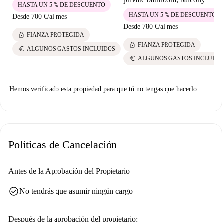
HASTA UN 5 % DE DESCUENTO
HASTA UN 5 % DE DESCUENTO
Desde
700 €
/
al mes
Desde
780 €
/
al mes
lock
FIANZA PROTEGIDA
lock
FIANZA PROTEGIDA
euro
ALGUNOS GASTOS INCLUIDOS
euro
ALGUNOS GASTOS INCLUID
Hemos verificado esta propiedad para que tú no tengas que hacerlo
Políticas de Cancelación
Antes de la Aprobación del Propietario
check_circle
No tendrás que asumir ningún cargo
Después de la aprobación del propietario: