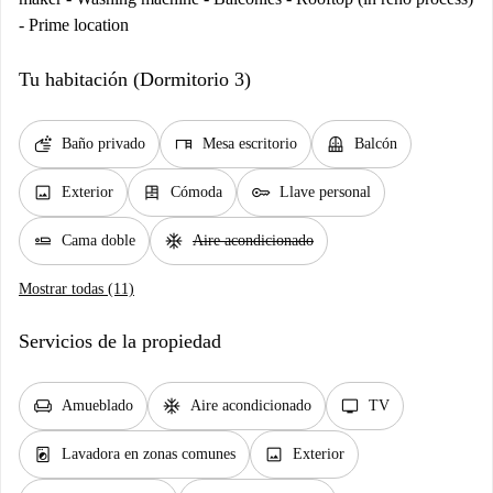
- Prime location
Tu habitación (Dormitorio 3)
soap
desk
balcony
Baño privado
Mesa escritorio
Balcón
image
dresser
key
Exterior
Cómoda
Llave personal
airline_seat_flat
ac_unit
Cama doble
Aire acondicionado
Mostrar todas (11)
Servicios de la propiedad
chair
ac_unit
tv
Amueblado
Aire acondicionado
TV
local_laundry_service
image
Lavadora en zonas comunes
Exterior