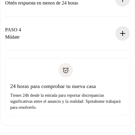
Obtén respuesta en menos de 24 horas
El propietario tiene menos de 24 horas para confirmar.
Si es aceptada, te haremos el cargo y te pondremos en
contacto con el propietario.
PASO 4
Si es rechazada: No te haremos ningún cargo y te
Múdate
ofreceremos alternativas.
Acuerda con el propietario los detalles de tu llegada,
Documentos necesarios si tu propiedad es “
Spotahome
recogida de llaves, etc.
plus
”.
Spotahome sólo transferirá el primer pago al propietario si
Documento de identidad o Pasaporte
no nos comunicas ningún problema.
Prueba de solvencia
Domiciliación del pago
24 horas para comprobar tu nueva casa
Tienes 24h desde la entrada para reportar discrepancias
significativas entre el anuncio y la realidad. Spotahome trabajará
para resolverlo.