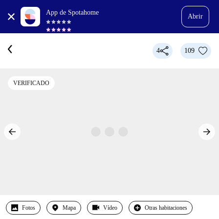
App de Spotahome
Abrir
4
109
VERIFICADO
Fotos
Mapa
Vídeo
Otras habitaciones