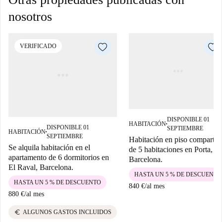
nosotros
VERIFICADO
DISPONIBLE 01
HABITACIÓN
■
DISPONIBLE 01
SEPTIEMBRE
HABITACIÓN
■
SEPTIEMBRE
Habitación en piso compartid
Se alquila habitación en el
de 5 habitaciones en Porta,
apartamento de 6 dormitorios en
Barcelona.
El Raval, Barcelona.
HASTA UN 5 % DE DESCUENTO
HASTA UN 5 % DE DESCUENTO
840 €
/
al mes
880 €
/
al mes
euro
ALGUNOS GASTOS INCLUIDOS