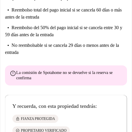
Reembolso total del pago inicial
si se cancela 60 días o más
antes de la entrada
Reembolso del 50% del pago inicial
si se cancela entre 30 y
59 días antes de la entrada
No reembolsable
si se cancela 29 días o menos antes de la
entrada
error
La comisión de Spotahome
no se devuelve
si la reserva se
confirma
Y recuerda, con esta propiedad tendrás:
lock
FIANZA PROTEGIDA
check_circle
PROPIETARIO VERIFICADO