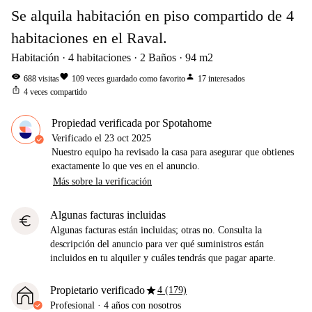
Se alquila habitación en piso compartido de 4
habitaciones en el Raval.
Habitación
4
habitaciones
2
Baños
94
m2
visibility
favorite
person
688
visitas
109
veces guardado como favorito
17
interesados
ios_share
4
veces compartido
Propiedad verificada por Spotahome
Verificado el
23 oct 2025
Nuestro equipo ha revisado la casa para asegurar que obtienes
exactamente lo que ves en el anuncio.
Más sobre la verificación
Algunas facturas incluidas
euro
Algunas facturas están incluidas; otras no. Consulta la
descripción del anuncio para ver qué suministros están
incluidos en tu alquiler y cuáles tendrás que pagar aparte.
star
Propietario verificado
4 (179)
Profesional
·
4 años
con nosotros