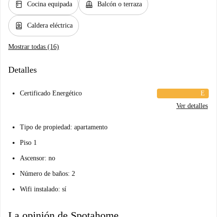
kitchen
balcony
Cocina equipada
Balcón o terraza
water_heater
Caldera eléctrica
Mostrar todas (16)
Detalles
Certificado Energético
E
Ver detalles
Tipo de propiedad: apartamento
Piso 1
Ascensor: no
Número de baños: 2
Wifi instalado: sí
La opinión de Spotahome