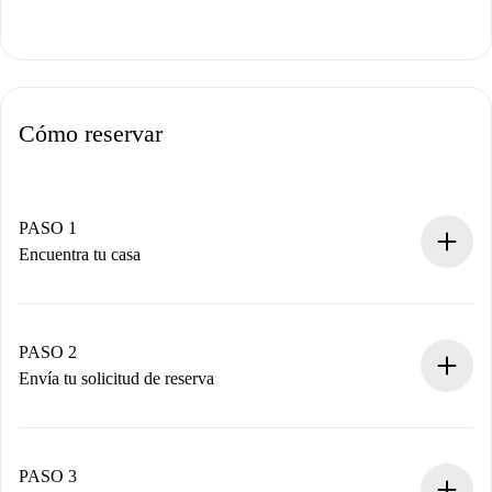
Cómo reservar
PASO 1
Encuentra tu casa
Proceso de reserva 100% online.
Casas y Propietarios verificados.
Tienes toda la información necesaria por adelantado.
PASO 2
Envía tu solicitud de reserva
Envía detalles básicos de tu perfil y de tu método de pago.
Recuerda que no te cobraremos nada hasta que el
propietario acepte.
PASO 3