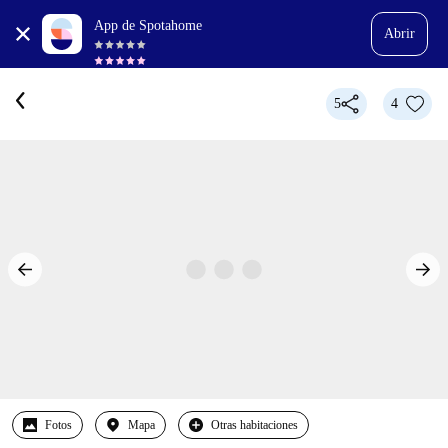
App de Spotahome
Abrir
5
4
Fotos
Mapa
Otras habitaciones