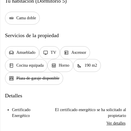
Tu habitación (Dormitorio 5)
airline_seat_flat
Cama doble
Servicios de la propiedad
chair
tv
elevator
Amueblado
TV
Ascensor
kitchen
oven_gen
square_foot
Cocina equipada
Horno
190 m2
garage
Plaza de garaje disponible
Detalles
Certificado
El certificado energético se ha solicitado al
Energético
propietario
Ver detalles