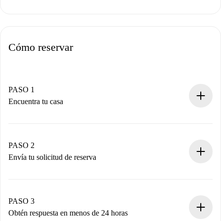
Cómo reservar
PASO 1
Encuentra tu casa
Proceso de reserva 100% online.
Casas y Propietarios verificados.
Tienes toda la información necesaria por adelantado.
PASO 2
Envía tu solicitud de reserva
Envía detalles básicos de tu perfil y de tu método de pago.
Recuerda que no te cobraremos nada hasta que el
propietario acepte.
PASO 3
Obtén respuesta en menos de 24 horas