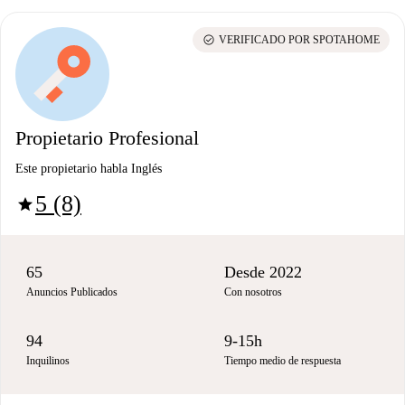
check_circle
VERIFICADO POR SPOTAHOME
Propietario Profesional
Este propietario habla Inglés
5 (8)
star
65
Desde 2022
Anuncios Publicados
Con nosotros
94
9-15h
Inquilinos
Tiempo medio de respuesta