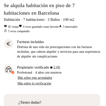
Se alquila habitación en piso de 7
habitaciones en Barcelona
Habitación
7
habitaciones
3
Baños
190
m2
visibility
favorite
person
92
visitas
4
veces guardado como favorito
5
interesados
ios_share
5
veces compartido
Facturas incluidas
euro
Disfruta de una vida sin preocupaciones con las facturas
incluidas, que cubren alquiler y servicios para una experiencia
de alquiler sin complicaciones.
star
Propietario verificado
5 (8)
Profesional
·
4 años
con nosotros
Más sobre este arrendador
Más sobre la verificación
¿Tienes dudas?