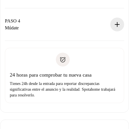
El propietario tiene menos de 24 horas para confirmar.
Si es aceptada, te haremos el cargo y te pondremos en
contacto con el propietario.
PASO 4
Si es rechazada: No te haremos ningún cargo y te
Múdate
ofreceremos alternativas.
Acuerda con el propietario los detalles de tu llegada,
Documentos necesarios si tu propiedad es “
Spotahome
recogida de llaves, etc.
plus
”.
Spotahome sólo transferirá el primer pago al propietario si
Documento de identidad o Pasaporte
no nos comunicas ningún problema.
Prueba de solvencia
Domiciliación del pago
24 horas para comprobar tu nueva casa
Tienes 24h desde la entrada para reportar discrepancias
significativas entre el anuncio y la realidad. Spotahome trabajará
para resolverlo.