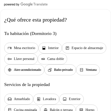
¿Qué ofrece esta propiedad?
Tu habitación (Dormitorio 3)
desk
window_open
package
Mesa escritorio
Interior
Espacio de almacenaje
key
airline_seat_flat
Llave personal
Cama doble
ac_unit
soap
window_closed
Aire acondicionado
Baño privado
Ventana
Servicios de la propiedad
chair
local_laundry_service
image
Amueblado
Lavadora
Exterior
kitchen
balcony
oven_gen
Cocina equipada
Balcón o terraza
Horno