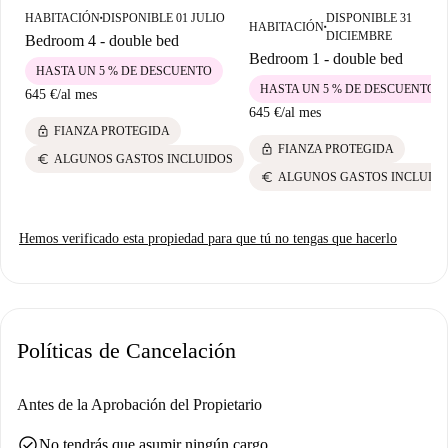
HABITACIÓN
DISPONIBLE 01 JULIO
DISPONIBLE 31
■
HABITACIÓN
■
DICIEMBRE
Bedroom 4 - double bed
Bedroom 1 - double bed
HASTA UN 5 % DE DESCUENTO
HASTA UN 5 % DE DESCUENTO
645 €
/
al mes
645 €
/
al mes
lock
FIANZA PROTEGIDA
lock
FIANZA PROTEGIDA
euro
ALGUNOS GASTOS INCLUIDOS
euro
ALGUNOS GASTOS INCLUID
Hemos verificado esta propiedad para que tú no tengas que hacerlo
Políticas de Cancelación
Antes de la Aprobación del Propietario
check_circle
No tendrás que asumir ningún cargo