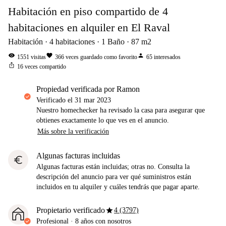
Habitación en piso compartido de 4
habitaciones en alquiler en El Raval
Habitación
4
habitaciones
1
Baño
87
m2
visibility
favorite
person
1551
visitas
366
veces guardado como favorito
65
interesados
ios_share
16
veces compartido
propiedad verificada por Ramon
Verificado el
31 mar 2023
Nuestro homechecker ha revisado la casa para asegurar que
obtienes exactamente lo que ves en el anuncio.
Más sobre la verificación
Algunas facturas incluidas
euro
Algunas facturas están incluidas; otras no. Consulta la
descripción del anuncio para ver qué suministros están
incluidos en tu alquiler y cuáles tendrás que pagar aparte.
star
Propietario verificado
4 (3797)
Profesional
·
8 años
con nosotros