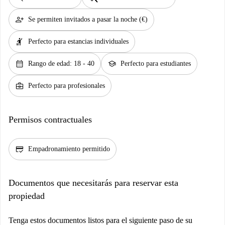
person_add
Se permiten invitados a pasar la noche (€)
hail
Perfecto para estancias individuales
calendar_month
school
Rango de edad: 18 - 40
Perfecto para estudiantes
business_center
Perfecto para profesionales
Permisos contractuales
credit_score
Empadronamiento permitido
Documentos que necesitarás para reservar esta
propiedad
Tenga estos documentos listos para el siguiente paso de su