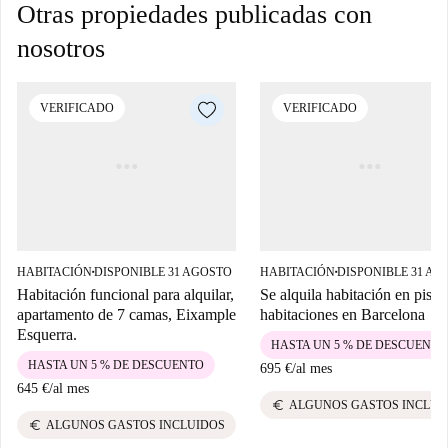
Otras propiedades publicadas con
nosotros
VERIFICADO
VERIFICADO
HABITACIÓN
DISPONIBLE 31 AGOSTO
HABITACIÓN
DISPONIBLE 31 AG
■
■
Habitación funcional para alquilar,
Se alquila habitación en piso 
apartamento de 7 camas, Eixample
habitaciones en Barcelona
Esquerra.
HASTA UN 5 % DE DESCUENTO
HASTA UN 5 % DE DESCUENTO
695 €
/
al mes
645 €
/
al mes
euro
ALGUNOS GASTOS INCLUI
euro
ALGUNOS GASTOS INCLUIDOS