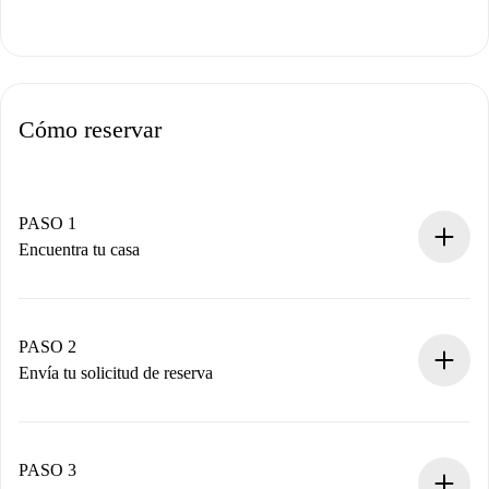
Cómo reservar
PASO 1
Encuentra tu casa
Proceso de reserva 100% online.
Casas y Propietarios verificados.
Tienes toda la información necesaria por adelantado.
PASO 2
Envía tu solicitud de reserva
Envía detalles básicos de tu perfil y de tu método de pago.
Recuerda que no te cobraremos nada hasta que el
propietario acepte.
PASO 3