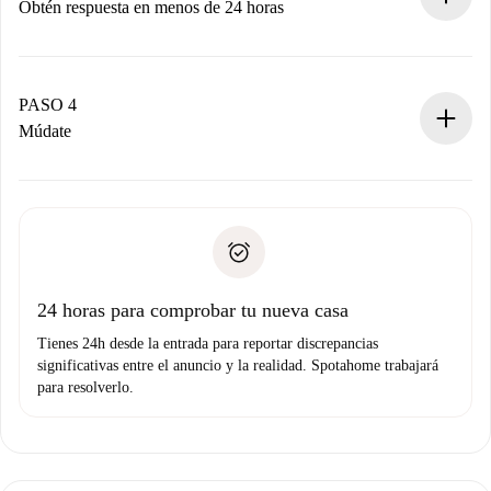
Obtén respuesta en menos de 24 horas
El propietario tiene menos de 24 horas para confirmar.
Si es aceptada, te haremos el cargo y te pondremos en
contacto con el propietario.
PASO 4
Si es rechazada: No te haremos ningún cargo y te
Múdate
ofreceremos alternativas.
Acuerda con el propietario los detalles de tu llegada,
Documentos necesarios si tu propiedad es “
Spotahome
recogida de llaves, etc.
plus
”.
Spotahome sólo transferirá el primer pago al propietario si
Documento de identidad o Pasaporte
no nos comunicas ningún problema.
Prueba de solvencia
Domiciliación del pago
24 horas para comprobar tu nueva casa
Tienes 24h desde la entrada para reportar discrepancias
significativas entre el anuncio y la realidad. Spotahome trabajará
para resolverlo.