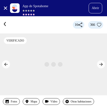
App de Spotahome
Abrir
16
366
VERIFICADO
Fotos
Mapa
Vídeo
Otras habitaciones