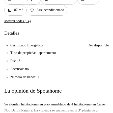
square_foot
ac_unit
87 m2
Aire acondicionado
Mostrar todas (14)
Detalles
Certificado Energético
No disponible
Tipo de propiedad: apartamento
Piso: 3
Ascensor: no
Número de baños: 1
La opinión de Spotahome
Se alquilan habitaciones en piso amueblado de 4 habitaciones en Carrer
Nou De La Rambla. La vivienda se encuentra en la 3ª planta de un