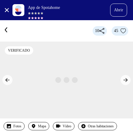
App de Spotahome
Abrir
10
45
VERIFICADO
Fotos
Mapa
Vídeo
Otras habitaciones