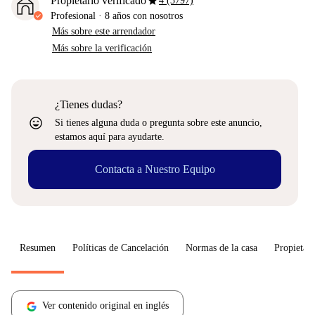
star
Propietario verificado
4 (3797)
Profesional
·
8 años
con nosotros
Más sobre este arrendador
Más sobre la verificación
¿Tienes dudas?
sentiment_very_satisfied
Si tienes alguna duda o pregunta sobre este anuncio,
estamos aquí para ayudarte.
Contacta a Nuestro Equipo
Resumen
Políticas de Cancelación
Normas de la casa
Propietari
Ver contenido original en inglés