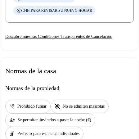
24H PARA REVISAR SU NUEVO HOGAR
Descubre nuestras Condiciones Transparentes de Cancelación
Normas de la casa
Normas de la propiedad
smoke_free
pet_supplies
Prohibido fumar
No se admiten mascotas
person_add
Se permiten invitados a pasar la noche (€)
hail
Perfecto para estancias individuales