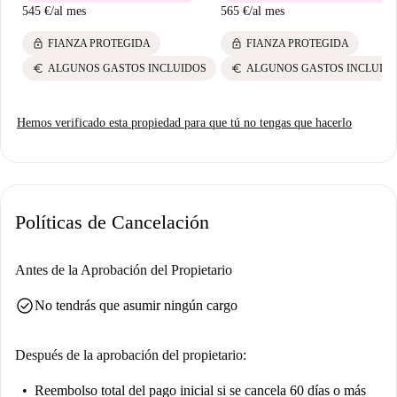
545 €
/
al mes
565 €
/
al mes
lock
lock
FIANZA PROTEGIDA
FIANZA PROTEGIDA
euro
euro
ALGUNOS GASTOS INCLUIDOS
ALGUNOS GASTOS INCLUID
Hemos verificado esta propiedad para que tú no tengas que hacerlo
Políticas de Cancelación
Antes de la Aprobación del Propietario
check_circle
No tendrás que asumir ningún cargo
Después de la aprobación del propietario:
Reembolso total del pago inicial
si se cancela 60 días o más