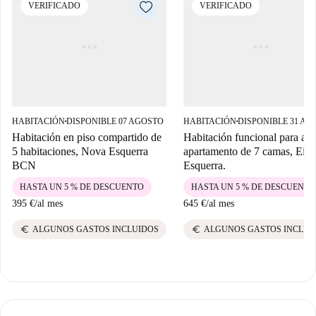
VERIFICADO
VERIFICADO
HABITACIÓN
DISPONIBLE 07 AGOSTO
HABITACIÓN
DISPONIBLE 31 AG
■
■
Habitación en piso compartido de
Habitación funcional para alqu
5 habitaciones, Nova Esquerra
apartamento de 7 camas, Eix
BCN
Esquerra.
HASTA UN 5 % DE DESCUENTO
HASTA UN 5 % DE DESCUENTO
395 €
/
al mes
645 €
/
al mes
euro
euro
ALGUNOS GASTOS INCLUIDOS
ALGUNOS GASTOS INCLUI