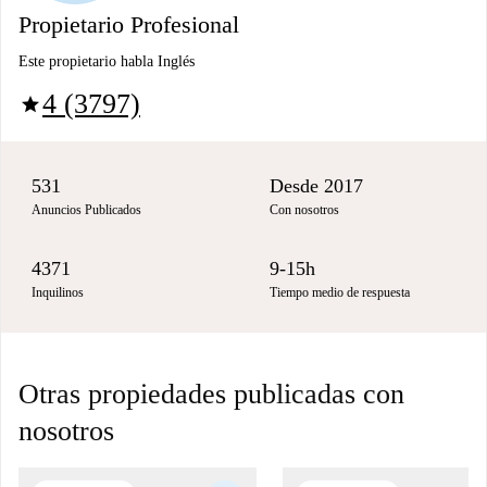
Propietario Profesional
Este propietario habla Inglés
4 (3797)
star
531
Desde 2017
Anuncios Publicados
Con nosotros
4371
9-15h
Inquilinos
Tiempo medio de respuesta
Otras propiedades publicadas con
nosotros