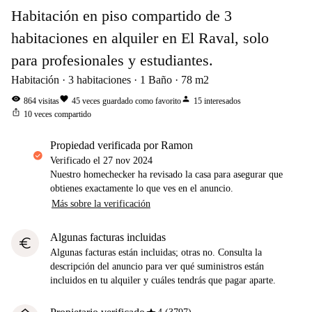
Habitación en piso compartido de 3
habitaciones en alquiler en El Raval, solo
para profesionales y estudiantes.
Habitación
3
habitaciones
1
Baño
78
m2
visibility
favorite
person
864
visitas
45
veces guardado como favorito
15
interesados
ios_share
10
veces compartido
propiedad verificada por Ramon
Verificado el
27 nov 2024
Nuestro homechecker ha revisado la casa para asegurar que
obtienes exactamente lo que ves en el anuncio.
Más sobre la verificación
Algunas facturas incluidas
euro
Algunas facturas están incluidas; otras no. Consulta la
descripción del anuncio para ver qué suministros están
incluidos en tu alquiler y cuáles tendrás que pagar aparte.