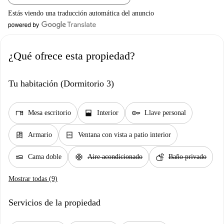
Estás viendo una traducción automática del anuncio
¿Qué ofrece esta propiedad?
Tu habitación (Dormitorio 3)
desk
window_open
key
Mesa escritorio
Interior
Llave personal
dresser
window_closed
Armario
Ventana con vista a patio interior
airline_seat_flat
ac_unit
soap
Cama doble
Aire acondicionado
Baño privado
Mostrar todas (9)
Servicios de la propiedad