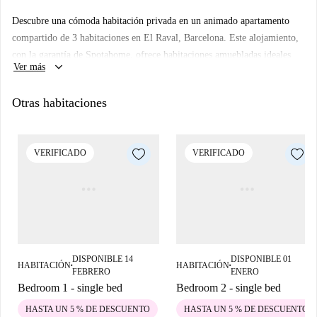
Descubre una cómoda habitación privada en un animado apartamento
compartido de 3 habitaciones en El Raval, Barcelona. Este alojamiento,
con la garantía de Spotahome, ofrece habitaciones amuebladas ideales
keyboard_arrow_down
Ver más
para profesionales y estudiantes. No se admiten parejas y se realizan
controles exhaustivos, incluyendo la documentación requerida. El
Otras habitaciones
alojamiento incluye WiFi y una cocina equipada para tu comodidad.
Dispone de lavadora privada.
Ubicado en el vibrante barrio de El Raval, el apartamento está rodeado
VERIFICADO
VERIFICADO
de lugares emblemáticos como el Muro de Graffiti y el Mercado de Las
Ramblas, ambos a poca distancia a pie. Sumérgete en este entorno
culturalmente rico, con otras atracciones cercanas como Studio 54, Les 3
Xemènes y muchas más. Haz de esta habitación en el centro de
Barcelona tu nuevo hogar ideal hoy mismo.
DISPONIBLE 14
DISPONIBLE 01
HABITACIÓN
HABITACIÓN
■
■
FEBRERO
ENERO
Bedroom 1 - single bed
Bedroom 2 - single bed
HASTA UN 5 % DE DESCUENTO
HASTA UN 5 % DE DESCUENTO