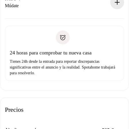
Si es rechazada: No te haremos ningún cargo y te
Múdate
ofreceremos alternativas.
Acuerda con el propietario los detalles de tu llegada,
Documentos necesarios si tu propiedad es “
Spotahome
recogida de llaves, etc.
plus
”.
Spotahome sólo transferirá el primer pago al propietario si
Documento de identidad o Pasaporte
no nos comunicas ningún problema.
Prueba de solvencia
Domiciliación del pago
24 horas para comprobar tu nueva casa
Tienes 24h desde la entrada para reportar discrepancias
significativas entre el anuncio y la realidad. Spotahome trabajará
para resolverlo.
Precios