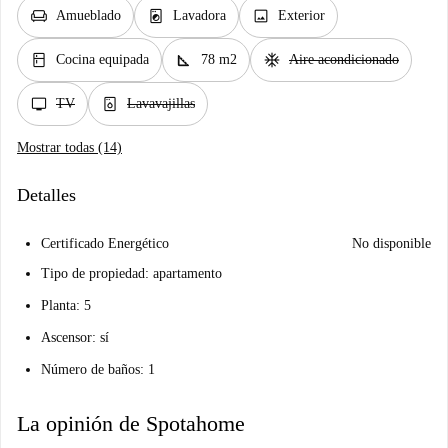
chair
local_laundry_service
image
Amueblado
Lavadora
Exterior
kitchen
square_foot
ac_unit
Cocina equipada
78 m2
Aire acondicionado
tv
dishwasher_gen
TV
Lavavajillas
Mostrar todas (14)
Detalles
Certificado Energético
No disponible
Tipo de propiedad: apartamento
Planta: 5
Ascensor: sí
Número de baños: 1
La opinión de Spotahome