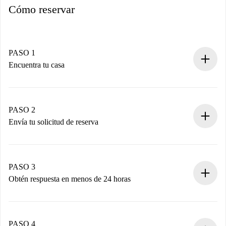
Cómo reservar
PASO 1
Encuentra tu casa
Proceso de reserva 100% online.
Casas y Propietarios verificados.
Tienes toda la información necesaria por adelantado.
PASO 2
Envía tu solicitud de reserva
Envía detalles básicos de tu perfil y de tu método de pago.
Recuerda que no te cobraremos nada hasta que el
propietario acepte.
PASO 3
Obtén respuesta en menos de 24 horas
El propietario tiene menos de 24 horas para confirmar.
Si es aceptada, te haremos el cargo y te pondremos en
contacto con el propietario.
PASO 4