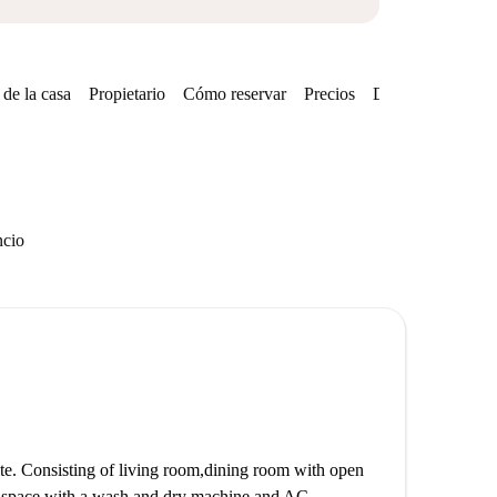
de la casa
Propietario
Cómo reservar
Precios
Disponibilidades
ncio
site. Consisting of living room,dining room with open
ry space with a wash and dry machine and AC.