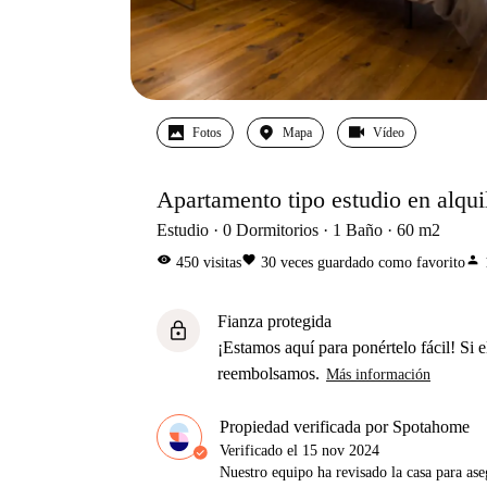
Fotos
Mapa
Vídeo
Apartamento tipo estudio en alquil
Estudio
0
Dormitorios
1
Baño
60
m2
visibility
favorite
person
450
visitas
30
veces guardado como favorito
Fianza protegida
lock
¡Estamos aquí para ponértelo fácil! Si el
reembolsamos.
Más información
Propiedad verificada por Spotahome
Verificado el
15 nov 2024
Nuestro equipo ha revisado la casa para ase