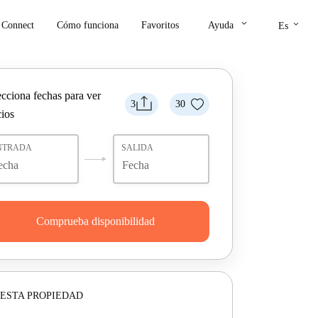
keyboard_arrow_down
keyboard_arrow_down
Connect
Cómo funciona
Favoritos
Ayuda
Es
ecciona fechas para ver
3
30
cios
NTRADA
SALIDA
Comprueba disponibilidad
ESTA PROPIEDAD