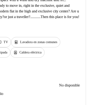
ady to move in, right in the exclusive, quiet and
odern flat in the high and exclusive city center? Are u
or just a traveller?...........Then this place is for you!
v
local_laundry_service
TV
Lavadora en zonas comunes
water_heater
ipada
Caldera eléctrica
No disponible
dio