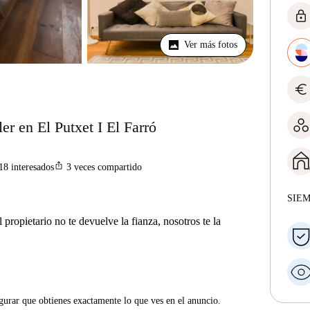
lock
Ver más fotos
euro
er en El Putxet I El Farró
ios_share
18
interesados
3
veces compartido
SIE
 propietario no te devuelve la fianza, nosotros te la
gurar que obtienes exactamente lo que ves en el anuncio.