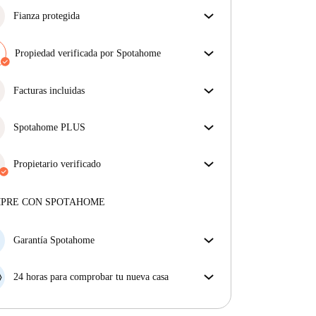
Fianza protegida
¡Estamos aquí para ponértelo fácil! Si el propietario
no te devuelve la fianza, nosotros te la
Propiedad verificada por Spotahome
reembolsamos.
Más información
Nuestro equipo ha revisado la casa para asegurar que
obtienes exactamente lo que ves en el anuncio.
Facturas incluidas
Más sobre la verificación
Disfruta de una vida sin preocupaciones con las
facturas incluidas, que cubren alquiler y servicios
Spotahome PLUS
para una experiencia de alquiler sin complicaciones.
La experiencia más segura para nuestros inquilinos
más exigentes. Estándares más altos de seguridad y
Propietario verificado
soporte adicional durante todo el alquiler.
Ver más
Privado
·
2 años
con nosotros
Más sobre este arrendador
MPRE CON SPOTAHOME
Más sobre la verificación
Garantía Spotahome
Si el propietario cancela tu reserva dentro de las 48
horas previas a la fecha de entrada, Spotahome A) te
24 horas para comprobar tu nueva casa
ayudará a encontrar un nuevo alojamiento y cubrirá
Si existe alguna diferencia con el anuncio que viste
el hotel hasta que encuentres nueva casa o B) te hará
en Spotahome, comunícanoslo dentro de las 24 horas