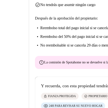
check_circle
No tendrás que asumir ningún cargo
Después de la aprobación del propietario:
Reembolso total del pago inicial
si se cancel
Reembolso del 50% del pago inicial
si se ca
No reembolsable
si se cancela 29 días o men
error
La comisión de Spotahome
no se devuelve
si l
Y recuerda, con esta propiedad tendrá
lock
check_circle
FIANZA PROTEGIDA
PROPIETARIO
24H PARA REVISAR SU NUEVO HOGAR