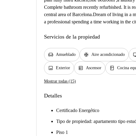
Complete bathroom recently refurbished. It is re
central area of Barcelona.Dream of living in a m
a professional spending a time working in the city?
Servicios de la propiedad
chair
ac_unit
t
Amueblado
Aire acondicionado
image
elevator
kitchen
Exterior
Ascensor
Cocina equ
Mostrar todas (15)
Detalles
Certificado Energético
Tipo de propiedad: apartamento tipo estu
Piso 1