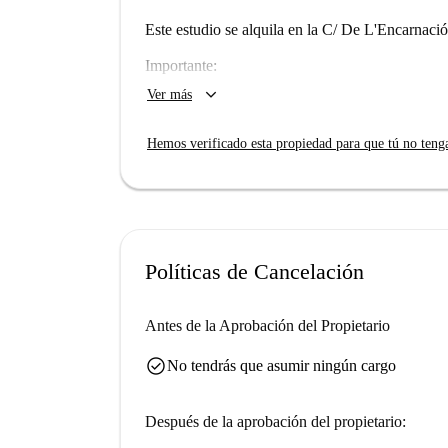
Este estudio se alquila en la C/ De L'Encarnació
Importante:
Este estudio independiente comparte pasil
keyboard_arrow_down
Ver más
cocina completa, sino una nevera, un mic
Hemos verificado esta propiedad para que tú no teng
Ocupación máxima: 1 persona
Políticas de Cancelación
Antes de la Aprobación del Propietario
check_circle
No tendrás que asumir ningún cargo
Después de la aprobación del propietario: