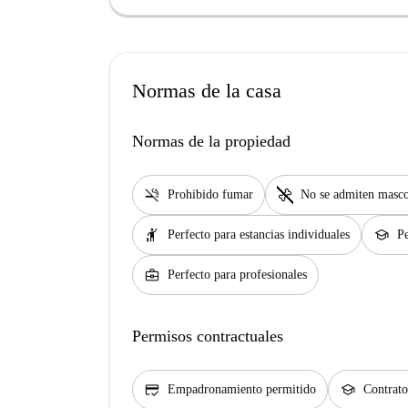
Normas de la casa
Normas de la propiedad
smoke_free
pet_supplies
Prohibido fumar
No se admiten masco
hail
school
Perfecto para estancias individuales
Pe
business_center
Perfecto para profesionales
Permisos contractuales
credit_score
school
Empadronamiento permitido
Contrato