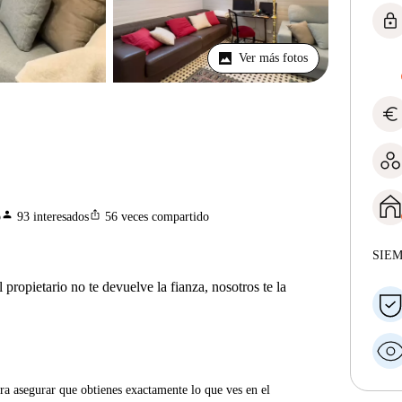
lock
Ver más fotos
euro
person
ios_share
o
93
interesados
56
veces compartido
SIE
 propietario no te devuelve la fianza, nosotros te la
ra asegurar que obtienes exactamente lo que ves en el