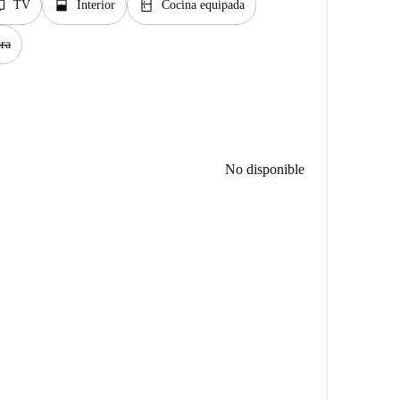
v
window_open
kitchen
TV
Interior
Cocina equipada
ra
No disponible