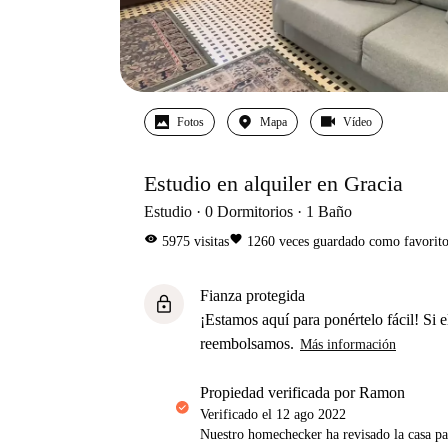
Fotos
Mapa
Vídeo
Estudio en alquiler en Gracia
Estudio
0
Dormitorios
1
Baño
visibility
favorite
5975
visitas
1260
veces guardado como favorit
Fianza protegida
lock
¡Estamos aquí para ponértelo fácil! Si el
reembolsamos.
Más información
propiedad verificada por Ramon
Verificado el
12 ago 2022
Nuestro homechecker ha revisado la casa pa