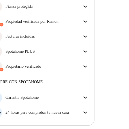
Fianza protegida
¡Estamos aquí para ponértelo fácil! Si el propietario
no te devuelve la fianza, nosotros te la
propiedad verificada por Ramon
reembolsamos.
Más información
Nuestro homechecker ha revisado la casa para
asegurar que obtienes exactamente lo que ves en el
Facturas incluidas
anuncio.
Disfruta de una vida sin preocupaciones con las
Más sobre la verificación
facturas incluidas, que cubren alquiler y servicios
Spotahome PLUS
para una experiencia de alquiler sin complicaciones.
La experiencia más segura para nuestros inquilinos
más exigentes. Estándares más altos de seguridad y
Propietario verificado
soporte adicional durante todo el alquiler.
Ver más
Privado
·
3 años
con nosotros
Más sobre este arrendador
MPRE CON SPOTAHOME
Más sobre la verificación
Garantía Spotahome
Si el propietario cancela tu reserva dentro de las 48
horas previas a la fecha de entrada, Spotahome A) te
24 horas para comprobar tu nueva casa
ayudará a encontrar un nuevo alojamiento y cubrirá
Si existe alguna diferencia con el anuncio que viste
el hotel hasta que encuentres nueva casa o B) te hará
en Spotahome, comunícanoslo dentro de las 24 horas