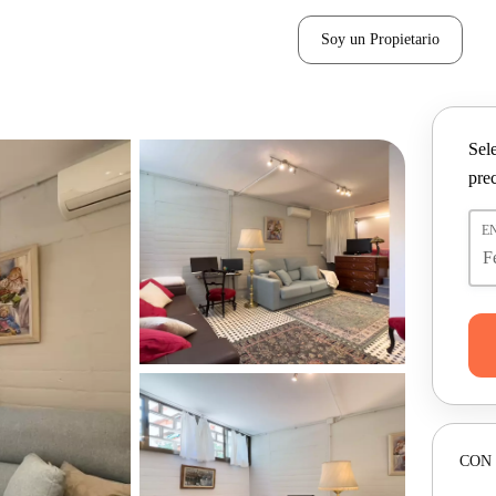
Soy un Propietario
Sel
pre
E
CON 