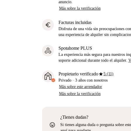
anuncio.
Más sobre la verificación
Facturas incluidas
euro
Disfruta de una vida sin preocupaciones con 
una experiencia de alquiler sin complicacio
Spotahome PLUS
La experiencia más segura para nuestros inq
soporte adicional durante todo el alquiler.
V
star
Propietario verificado
5 (11)
Privado
·
3 años
con nosotros
Más sobre este arrendador
Más sobre la verificación
¿Tienes dudas?
sentiment_very_satisfied
Si tienes alguna duda o pregunta sobre est
aquí para ayudarte.