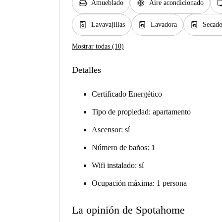
chair
ac_unit
t
Amueblado
Aire acondicionado
dishwasher_gen
local_laundry_service
local_laundry_service
Lavavajillas
Lavadora
Secado
Mostrar todas (10)
Detalles
Certificado Energético
Tipo de propiedad: apartamento
Ascensor: sí
Número de baños: 1
Wifi instalado: sí
Ocupación máxima: 1 persona
La opinión de Spotahome