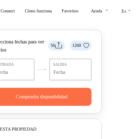
keyboard_arrow_down
keyboard_arrow_down
Connect
Cómo funciona
Favoritos
Ayuda
Es
ecciona fechas para ver
56
1260
cios
NTRADA
SALIDA
Comprueba disponibilidad
ESTA PROPIEDAD