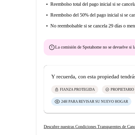
Reembolso total del pago inicial
si se cancel
Reembolso del 50% del pago inicial
si se ca
No reembolsable
si se cancela 29 días o men
error
La comisión de Spotahome
no se devuelve
si l
Y recuerda, con esta propiedad tendrá
lock
check_circle
FIANZA PROTEGIDA
PROPIETARIO
24H PARA REVISAR SU NUEVO HOGAR
Descubre nuestras Condiciones Transparentes de Can