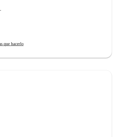
.
lo con la casa de la casera. Además, aquí no hay una
roondas y una cafetera.
as que hacerlo