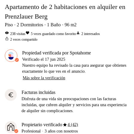
Apartamento de 2 habitaciones en alquiler en
Prenzlauer Berg
Piso
2
Dormitorios
1
Baño
96
m2
visibility
favorite
person
238
visitas
5
veces guardado como favorito
2
interesados
ios_share
2
veces compartido
Propiedad verificada por Spotahome
Verificado el
17 jun 2025
Nuestro equipo ha revisado la casa para asegurar que obtienes
exactamente lo que ves en el anuncio.
Más sobre la verificación
Facturas incluidas
euro
Disfruta de una vida sin preocupaciones con las facturas
incluidas, que cubren alquiler y servicios para una experiencia
de alquiler sin complicaciones.
star
Propietario verificado
4 (42)
Profesional
·
3 años
con nosotros