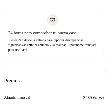
Acuerda con el propietario los detalles de tu llegada,
Documentos necesarios si tu propiedad es “
Spotahome
recogida de llaves, etc.
plus
”.
Spotahome sólo transferirá el primer pago al propietario si
Documento de identidad o Pasaporte
no nos comunicas ningún problema.
Prueba de solvencia
Domiciliación del pago
24 horas para comprobar tu nueva casa
Tienes 24h desde la entrada para reportar discrepancias
significativas entre el anuncio y la realidad. Spotahome trabajará
para resolverlo.
Precios
Alquiler mensual
3289 €
al mes