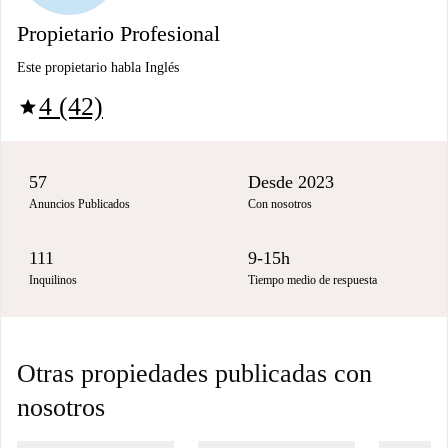
Propietario Profesional
Este propietario habla Inglés
4 (42)
star
57
Desde 2023
Anuncios Publicados
Con nosotros
111
9-15h
Inquilinos
Tiempo medio de respuesta
Otras propiedades publicadas con
nosotros