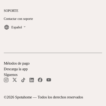
SOPORTE
Contactar con soporte
keyboard_arrow_down
Español
Métodos de pago
Descarga la app
Síguenos
©
2026
Spotahome —
Todos los derechos reservados