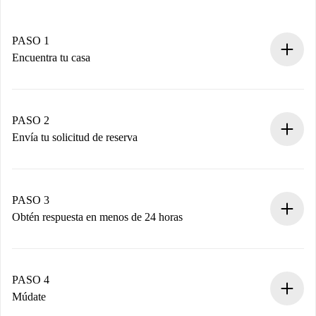
PASO 1
Encuentra tu casa
Proceso de reserva 100% online.
Casas y Propietarios verificados.
Tienes toda la información necesaria por adelantado.
PASO 2
Envía tu solicitud de reserva
Envía detalles básicos de tu perfil y de tu método de pago.
Recuerda que no te cobraremos nada hasta que el
propietario acepte.
PASO 3
Obtén respuesta en menos de 24 horas
El propietario tiene menos de 24 horas para confirmar.
Si es aceptada, te haremos el cargo y te pondremos en
contacto con el propietario.
PASO 4
Si es rechazada: No te haremos ningún cargo y te
Múdate
ofreceremos alternativas.