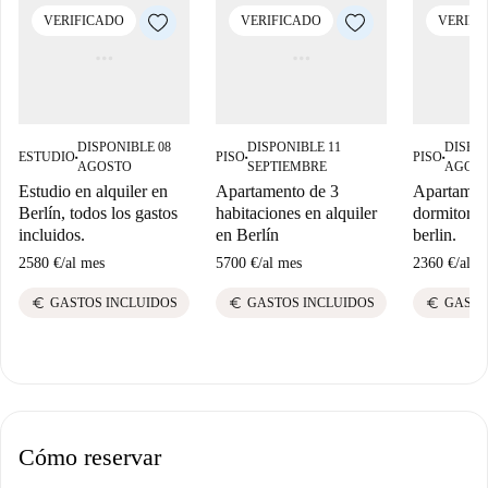
VERIFICADO
VERIFICADO
VERIFI
DISPONIBLE 08
DISPONIBLE 11
DISPON
ESTUDIO
PISO
PISO
■
■
■
AGOSTO
SEPTIEMBRE
AGOS
Estudio en alquiler en
Apartamento de 3
Apartamen
Berlín, todos los gastos
habitaciones en alquiler
dormitorio 
incluidos.
en Berlín
berlin.
2580 €
/
al mes
5700 €
/
al mes
2360 €
/
al m
euro
euro
euro
GASTOS INCLUIDOS
GASTOS INCLUIDOS
GASTO
Cómo reservar