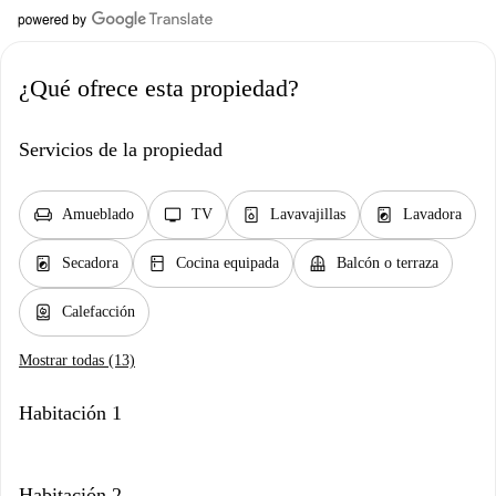
¿Qué ofrece esta propiedad?
Servicios de la propiedad
chair
tv
dishwasher_gen
local_laundry_service
Amueblado
TV
Lavavajillas
Lavadora
local_laundry_service
kitchen
balcony
Secadora
Cocina equipada
Balcón o terraza
water_heater
Calefacción
Mostrar todas (13)
Habitación 1
Habitación 2