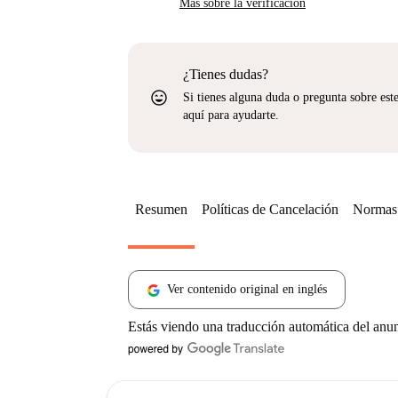
Más sobre la verificación
¿Tienes dudas?
sentiment_very_satisfied
Si tienes alguna duda o pregunta sobre est
aquí para ayudarte.
Resumen
Políticas de Cancelación
Normas 
Ver contenido original en inglés
Estás viendo una traducción automática del anu