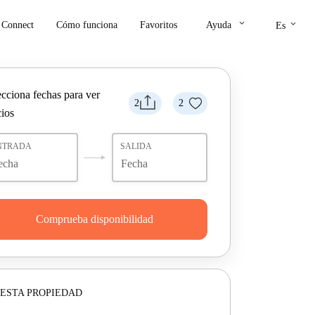
keyboard_arrow_down
keyboard_arrow_down
Connect
Cómo funciona
Favoritos
Ayuda
Es
ecciona fechas para ver
2
2
cios
NTRADA
SALIDA
Comprueba disponibilidad
ESTA PROPIEDAD