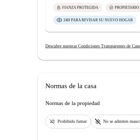
lock
check_circle
FIANZA PROTEGIDA
PROPIETARIO
24H PARA REVISAR SU NUEVO HOGAR
Descubre nuestras Condiciones Transparentes de Can
Normas de la casa
Normas de la propiedad
smoke_free
pet_supplies
Prohibido fumar
No se admiten masco