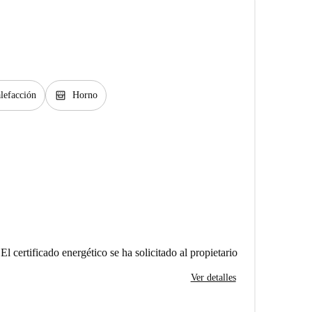
oven_gen
lefacción
Horno
El certificado energético se ha solicitado al propietario
Ver detalles