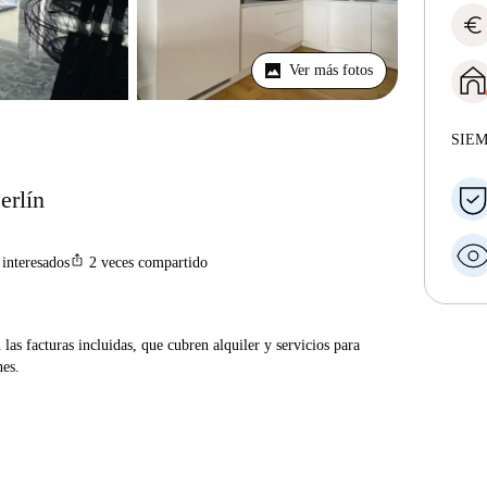
euro
Ver más fotos
SIE
erlín
ios_share
interesados
2
veces compartido
las facturas incluidas, que cubren alquiler y servicios para
nes.