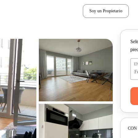
Soy un Propietario
Sel
pre
E
CON 