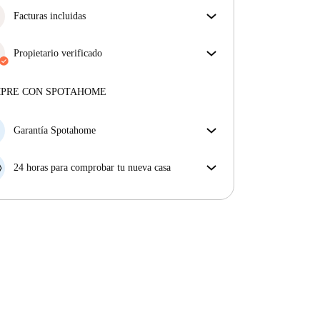
Facturas incluidas
Disfruta de una vida sin preocupaciones con las
facturas incluidas, que cubren alquiler y servicios
Propietario verificado
para una experiencia de alquiler sin complicaciones.
Privado
·
1 años
con nosotros
Más sobre este arrendador
MPRE CON SPOTAHOME
Más sobre la verificación
Garantía Spotahome
Si el propietario cancela tu reserva dentro de las 48
horas previas a la fecha de entrada, Spotahome A) te
24 horas para comprobar tu nueva casa
ayudará a encontrar un nuevo alojamiento y cubrirá
Si existe alguna diferencia con el anuncio que viste
el hotel hasta que encuentres nueva casa o B) te hará
en Spotahome, comunícanoslo dentro de las 24 horas
la devolución íntegra de la reserva.
siguientes a tu llegada para que podamos buscar una
solución.