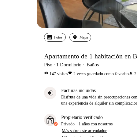
Fotos
Mapa
Apartamento de 1 habitación en B
Piso
1
Dormitorio
Baños
visibility
favorite
person
147
visitas
2
veces guardado como favorito
2
Facturas incluidas
euro
Disfruta de una vida sin preocupaciones con 
una experiencia de alquiler sin complicacio
Propietario verificado
Privado
·
1 años
con nosotros
Más sobre este arrendador