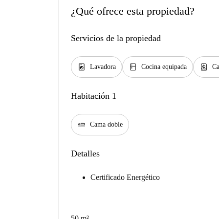
¿Qué ofrece esta propiedad?
Servicios de la propiedad
local_laundry_service
kitchen
water_heater
Lavadora
Cocina equipada
Ca
Habitación 1
airline_seat_flat
Cama doble
Detalles
Certificado Energético
50 m²