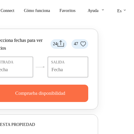
keyboard_arrow_down
keyboard_arrow_down
Connect
Cómo funciona
Favoritos
Ayuda
Es
ecciona fechas para ver
24
47
cios
NTRADA
SALIDA
Comprueba disponibilidad
ESTA PROPIEDAD