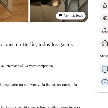
lock
Ver más fotos
euro
ciones en Berlín, todos los gastos
SIE
n
ios_share
47
interesados
24
veces compartido
 propietario no te devuelve la fianza, nosotros te la
las facturas incluidas, que cubren alquiler y servicios para