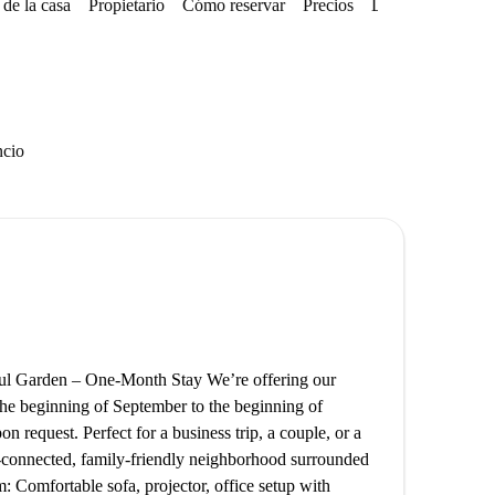
de la casa
Propietario
Cómo reservar
Precios
Disponibilidades
ncio
ul Garden – One-Month Stay We’re offering our
 the beginning of September to the beginning of
n request. Perfect for a business trip, a couple, or a
ell-connected, family-friendly neighborhood surrounded
: Comfortable sofa, projector, office setup with