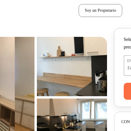
Soy un Propietario
Sel
pre
E
CON 