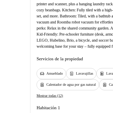
printer and scanner, plus a hanging laundry ra
cozy beanbags. Kitchen: Fully tiled with a high-
set, and more. Bathroom: Tiled, with a bathtub 
vacuum and Roomba robot vacuum for effortless 
perks: Relax in the shared community garden. A 
Kid-Friendly: Pre-schooler furniture (desk, armch
LEGO, Hubelino, Brio, a bicycle, and soccer bal
welcoming base for your stay – fully equipped f
Servicios de la propiedad
chair
dishwasher_gen
local_laundry_service
Amueblado
Lavavajillas
Lava
water_heater
water_heater
Calentador de agua por gas natural
Ca
Mostrar todas (12)
Habitación 1