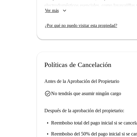
electrodomésticos esenciales, como lavavajillas 
keyboard_arrow_down
Ver más
que garantiza una estancia cómoda durante los 
compartida y no se admiten mascotas ni fumar. 
¿Por qué no puedo visitar esta propiedad?
electricidad, agua, gas y wifi, están incluidos en 
Ubicado en Berlín, el apartamento está cerca de 
variedad de opciones gastronómicas en las inm
Jaenichen, Eat Happy y Asia Imbiss. Además, s
Edeka-Center. ¡Aproveche la oportunidad de viv
Políticas de Cancelación
prácticas!
Antes de la Aprobación del Propietario
check_circle
No tendrás que asumir ningún cargo
Después de la aprobación del propietario:
Reembolso total del pago inicial
si se cancel
Reembolso del 50% del pago inicial
si se ca