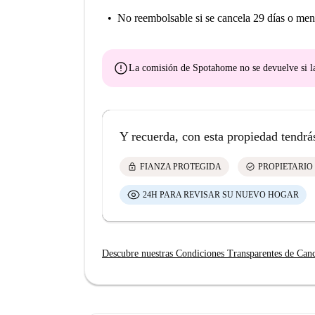
No reembolsable
si se cancela 29 días o men
error
La comisión de Spotahome
no se devuelve
si l
Y recuerda, con esta propiedad tendrá
lock
check_circle
FIANZA PROTEGIDA
PROPIETARIO
24H PARA REVISAR SU NUEVO HOGAR
Descubre nuestras Condiciones Transparentes de Can