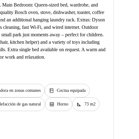
ck. Main Bedroom: Queen-sized bed, wardrobe, and
quality Bosch oven, stove, dishwasher, toaster, coffee
and an additional hanging laundry rack. Extras: Dyson
cleaning, fast Wi-Fi, and wired internet. Outdoor
small park just moments away – perfect for children.
air, kitchen helper) and a variety of toys including
ls. Extra single bed available on request. A warm and
or work and relaxation.
kitchen
dora en zonas comunes
Cocina equipada
oven_gen
square_foot
lefacción de gas natural
Horno
73 m2