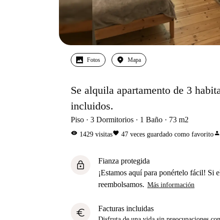
Fotos
Mapa
Se alquila apartamento de 3 habita
incluidos.
Piso
3
Dormitorios
1
Baño
73
m2
visibility
favorite
perso
1429
visitas
47
veces guardado como favorito
Fianza protegida
lock
¡Estamos aquí para ponértelo fácil! Si el
reembolsamos.
Más información
Facturas incluidas
euro
Disfruta de una vida sin preocupaciones con 