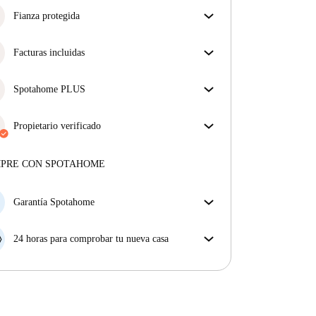
Fianza protegida
¡Estamos aquí para ponértelo fácil! Si el propietario
no te devuelve la fianza, nosotros te la
Facturas incluidas
reembolsamos.
Más información
Disfruta de una vida sin preocupaciones con las
facturas incluidas, que cubren alquiler y servicios
Spotahome PLUS
para una experiencia de alquiler sin complicaciones.
La experiencia más segura para nuestros inquilinos
más exigentes. Estándares más altos de seguridad y
Propietario verificado
soporte adicional durante todo el alquiler.
Ver más
Privado
·
12 meses
con nosotros
Más sobre este arrendador
MPRE CON SPOTAHOME
Más sobre la verificación
Garantía Spotahome
Si el propietario cancela tu reserva dentro de las 48
horas previas a la fecha de entrada, Spotahome A) te
24 horas para comprobar tu nueva casa
ayudará a encontrar un nuevo alojamiento y cubrirá
Si existe alguna diferencia con el anuncio que viste
el hotel hasta que encuentres nueva casa o B) te hará
en Spotahome, comunícanoslo dentro de las 24 horas
la devolución íntegra de la reserva.
siguientes a tu llegada para que podamos buscar una
solución.