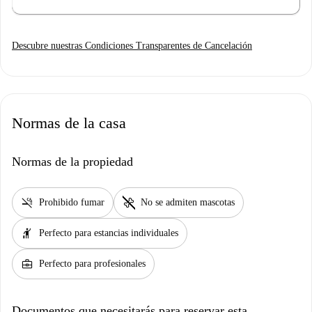
Descubre nuestras Condiciones Transparentes de Cancelación
Normas de la casa
Normas de la propiedad
smoke_free
pet_supplies
Prohibido fumar
No se admiten mascotas
hail
Perfecto para estancias individuales
business_center
Perfecto para profesionales
Documentos que necesitarás para reservar esta