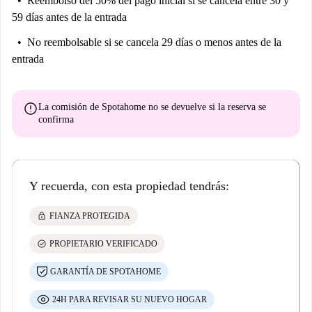
Reembolso del 50% del pago inicial
si se cancela entre 30 y
59 días antes de la entrada
No reembolsable
si se cancela 29 días o menos antes de la
entrada
error
La comisión de Spotahome
no se devuelve
si la reserva se
confirma
Y recuerda, con esta propiedad tendrás:
lock
FIANZA PROTEGIDA
check_circle
PROPIETARIO VERIFICADO
GARANTÍA DE SPOTAHOME
24H PARA REVISAR SU NUEVO HOGAR