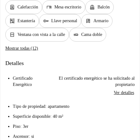
water_heater
desk
balcony
Calefacción
Mesa escritorio
Balcón
shelves
key
dresser
Estantería
Llave personal
Armario
window_closed
airline_seat_flat
Ventana con vista a la calle
Cama doble
Mostrar todas (12)
Detalles
Certificado
El certificado energético se ha solicitado al
Energético
propietario
Ver detalles
Tipo de propiedad: apartamento
Superficie disponible: 40 m²
Piso: 3er
Ascensor: si