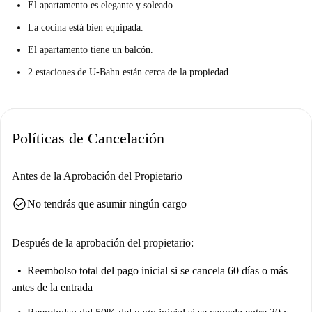
El apartamento es elegante y soleado.
lugares turísticos cerca, un estilo de vida activo está a su alcance.
La cocina está bien equipada.
El apartamento tiene un balcón.
2 estaciones de U-Bahn están cerca de la propiedad.
Políticas de Cancelación
Antes de la Aprobación del Propietario
check_circle
No tendrás que asumir ningún cargo
Después de la aprobación del propietario:
Reembolso total del pago inicial
si se cancela 60 días o más
antes de la entrada