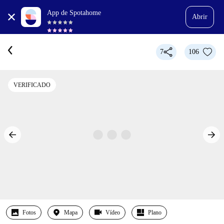
App de Spotahome
Abrir
7
106
VERIFICADO
Fotos
Mapa
Vídeo
Plano