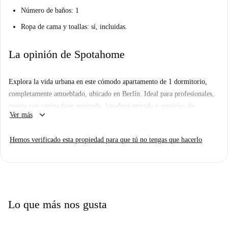
Número de baños: 1
Ropa de cama y toallas: sí, incluidas.
La opinión de Spotahome
Explora la vida urbana en este cómodo apartamento de 1 dormitorio,
completamente amueblado, ubicado en Berlín. Ideal para profesionales,
cuenta con cocina bien equipada, lavadora privada y servicios de
keyboard_arrow_down
Ver más
electricidad, agua, gas, wifi y ropa de cama incluidos. Además, cuenta
con balcón, acceso a aparcamiento y servicio de limpieza periódico de
Hemos verificado esta propiedad para que tú no tengas que hacerlo
pago. Es un apartamento libre de humo y mascotas, disponible solo para
trabajadores. Spotahome ha revisado personalmente esta propiedad.
El apartamento está convenientemente ubicado cerca de diversos
servicios y atracciones en Karl-Marx-Allee. En las inmediaciones
encontrará restaurantes encantadores como Feinbäckerei Schubbert y
Lo que más nos gusta
Block House. Para disfrutar del ocio y explorar, tiene las atracciones
Lichtblick Von Helge Warme y Springbrunnen. Con restaurantes y