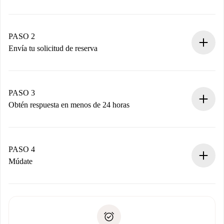
Proceso de reserva 100% online.
Casas y Propietarios verificados.
Tienes toda la información necesaria por adelantado.
PASO 2
Envía tu solicitud de reserva
Envía detalles básicos de tu perfil y de tu método de pago.
Recuerda que no te cobraremos nada hasta que el
propietario acepte.
PASO 3
Obtén respuesta en menos de 24 horas
El propietario tiene menos de 24 horas para confirmar.
Si es aceptada, te haremos el cargo y te pondremos en
contacto con el propietario.
PASO 4
Si es rechazada: No te haremos ningún cargo y te
Múdate
ofreceremos alternativas.
Acuerda con el propietario los detalles de tu llegada,
Documentos necesarios si tu propiedad es “
Spotahome
recogida de llaves, etc.
plus
”.
Spotahome sólo transferirá el primer pago al propietario si
Documento de identidad o Pasaporte
no nos comunicas ningún problema.
Prueba de solvencia