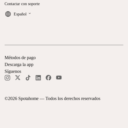
Contactar con soporte
keyboard_arrow_down
Español
Métodos de pago
Descarga la app
Síguenos
©
2026
Spotahome —
Todos los derechos reservados