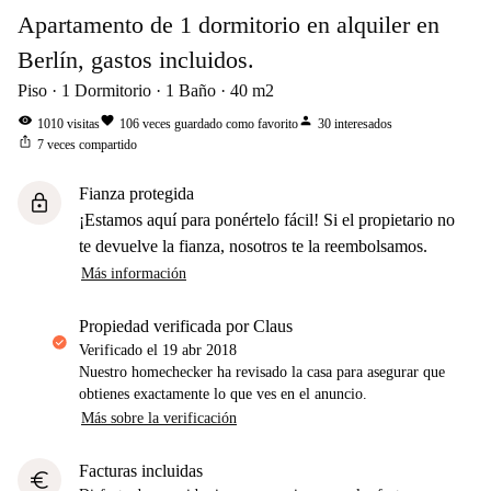
Apartamento de 1 dormitorio en alquiler en
Berlín, gastos incluidos.
Piso
1
Dormitorio
1
Baño
40
m2
visibility
favorite
person
1010
visitas
106
veces guardado como favorito
30
interesados
ios_share
7
veces compartido
Fianza protegida
lock
¡Estamos aquí para ponértelo fácil! Si el propietario no
te devuelve la fianza, nosotros te la reembolsamos.
Más información
propiedad verificada por Claus
Verificado el
19 abr 2018
Nuestro homechecker ha revisado la casa para asegurar que
obtienes exactamente lo que ves en el anuncio.
Más sobre la verificación
Facturas incluidas
euro