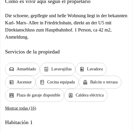
Cómo es vivir aquí según el propietario
Die schoene, gepflegte und helle Wohnung liegt in der bekannten
Karl- Marx- Allee in Friedrichshain, direkt an der U5 mit
Direktanschluss zum Hauptbahnhof. 1 Person, ca 42 m2,
Anmeldung.
Servicios de la propiedad
chair
dishwasher_gen
local_laundry_service
Amueblado
Lavavajillas
Lavadora
elevator
kitchen
balcony
Ascensor
Cocina equipada
Balcón o terraza
garage
water_heater
Plaza de garaje disponible
Caldera eléctrica
Mostrar todas (16)
Habitación 1