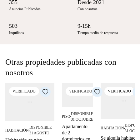
355
Desde 2021
Anuncios Publicados
Con nosotros
503
9-15h
Inquilinos
Tiempo medio de respuesta
Otras propiedades publicadas con
nosotros
VERIFICADO
VERIFICADO
VERIFICADO
DISPONIBLE
PISO
■
31 OCTUBRE
DISPON
Apartamento
DISPONIBLE
HABITACIÓN
■
HABITACIÓN
31 OCT
■
de 2
31 AGOSTO
Se alquila habitació
dormitorios en