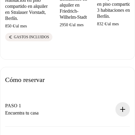
Habitación en piso
en piso compartido 
alquiler en
compartido en alquiler
3 habitaciones en
Friedrich-
en Stralauer Vorstadt,
Berlín.
Wilhelm-Stadt
Berlín.
832 €
/
al mes
2950 €
/
al mes
850 €
/
al mes
euro
GASTOS INCLUIDOS
Cómo reservar
PASO 1
Encuentra tu casa
Proceso de reserva 100% online.
Casas y Propietarios verificados.