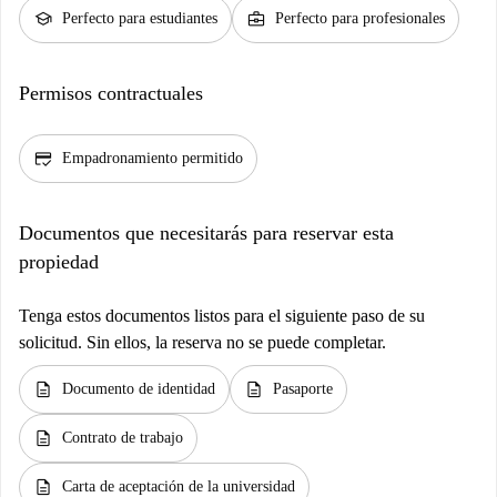
school
business_center
Perfecto para estudiantes
Perfecto para profesionales
Permisos contractuales
credit_score
Empadronamiento permitido
Documentos que necesitarás para reservar esta
propiedad
Tenga estos documentos listos para el siguiente paso de su
solicitud. Sin ellos, la reserva no se puede completar.
description
description
Documento de identidad
Pasaporte
description
Contrato de trabajo
description
Carta de aceptación de la universidad