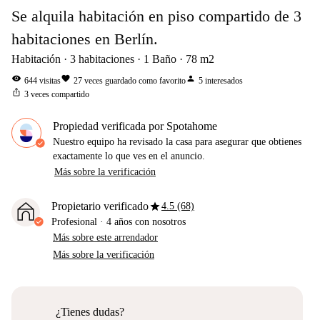
Se alquila habitación en piso compartido de 3
habitaciones en Berlín.
Habitación
3
habitaciones
1
Baño
78
m2
visibility
favorite
person
644
visitas
27
veces guardado como favorito
5
interesados
ios_share
3
veces compartido
Propiedad verificada por Spotahome
Nuestro equipo ha revisado la casa para asegurar que obtienes
exactamente lo que ves en el anuncio.
Más sobre la verificación
star
Propietario verificado
4.5 (68)
Profesional
·
4 años
con nosotros
Más sobre este arrendador
Más sobre la verificación
¿Tienes dudas?