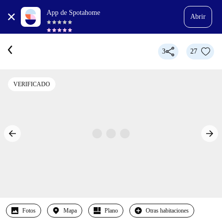
App de Spotahome
Abrir
3
27
VERIFICADO
Fotos
Mapa
Plano
Otras habitaciones