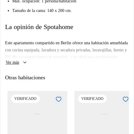
Máx. ocupación: 1 persona/habitación
Tamaño de la cama: 140 x 200 cm.
La opinión de Spotahome
Este apartamento compartido en Berlín ofrece una habitación amueblada
con cocina equipada, lavadora y secadora privadas, lavavajillas, horno y
TV. No se permite fumar ni mascotas, y es ideal para profesionales,
keyboard_arrow_down
Ver más
parejas o estudiantes. Verificado y certificado por Spotahome para su
comodidad.
Otras habitaciones
Ubicado en Residenzstraße, Berlín, este alojamiento está
convenientemente rodeado de diversos lugares de interés y servicios. La
estación de metro Franz-Neumann-Platz se encuentra cerca para facilitar
VERIFICADO
VERIFICADO
el transporte. Entre las opciones gastronómicas se incluyen Lezziz Nuts
and Sweets y Cafe am See Schäfersee, mientras que el mercado Netto
Marken-Discount y la atracción turística Springbrunnen están cerca para
cubrir sus necesidades diarias y disfrutar del ocio.