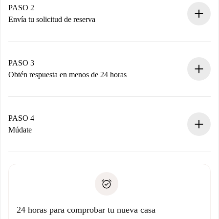
Tienes toda la información necesaria por adelantado.
PASO 2
Envía tu solicitud de reserva
Envía detalles básicos de tu perfil y de tu método de pago.
Recuerda que no te cobraremos nada hasta que el
propietario acepte.
PASO 3
Obtén respuesta en menos de 24 horas
El propietario tiene menos de 24 horas para confirmar.
Si es aceptada, te haremos el cargo y te pondremos en
contacto con el propietario.
PASO 4
Si es rechazada: No te haremos ningún cargo y te
Múdate
ofreceremos alternativas.
Acuerda con el propietario los detalles de tu llegada,
Documentos necesarios si tu propiedad es “
Spotahome
recogida de llaves, etc.
plus
”.
Spotahome sólo transferirá el primer pago al propietario si
Documento de identidad o Pasaporte
no nos comunicas ningún problema.
Prueba de solvencia
Domiciliación del pago
24 horas para comprobar tu nueva casa