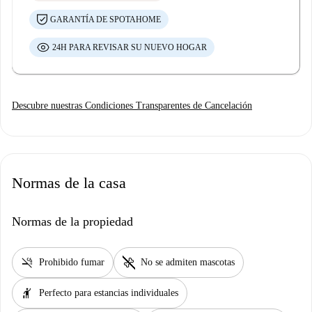
GARANTÍA DE SPOTAHOME
24H PARA REVISAR SU NUEVO HOGAR
Descubre nuestras Condiciones Transparentes de Cancelación
Normas de la casa
Normas de la propiedad
smoke_free
pet_supplies
Prohibido fumar
No se admiten mascotas
hail
Perfecto para estancias individuales