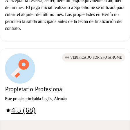
Al aceptar la reserva, se requiere un pago equivalente al alquiler
de un mes. El pago inicial realizado a Spotahome se utilizará para
cubrir el alquiler del último mes. Las propiedades en Berlín no
permiten la salida anticipada antes de la fecha de finalización del
contrato.
check_circle
VERIFICADO POR SPOTAHOME
Propietario Profesional
Este propietario habla Inglés, Alemán
4.5 (68)
star