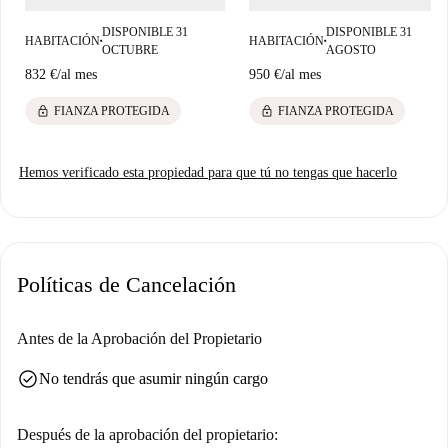
DISPONIBLE 31
DISPONIBLE 31
HABITACIÓN
HABITACIÓN
■
■
OCTUBRE
AGOSTO
832 €
/
al mes
950 €
/
al mes
lock
lock
FIANZA PROTEGIDA
FIANZA PROTEGIDA
Hemos verificado esta propiedad para que tú no tengas que hacerlo
Políticas de Cancelación
Antes de la Aprobación del Propietario
check_circle
No tendrás que asumir ningún cargo
Después de la aprobación del propietario: