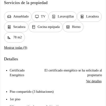
Servicios de la propiedad
chair
tv
dishwasher_gen
local_laundry_service
Amueblado
TV
Lavavajillas
Lavadora
local_laundry_service
kitchen
oven_gen
Secadora
Cocina equipada
Horno
square_foot
78 m2
Mostrar todas (9)
Detalles
Certificado
El certificado energético se ha solicitado al
Energético
propietario
Ver detalles
Piso compartido (3 habitaciones)
1er piso