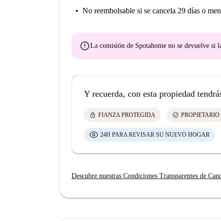
No reembolsable
si se cancela 29 días o men
error
La comisión de Spotahome
no se devuelve
si l
Y recuerda, con esta propiedad tendrá
lock
check_circle
FIANZA PROTEGIDA
PROPIETARIO
24H PARA REVISAR SU NUEVO HOGAR
Descubre nuestras Condiciones Transparentes de Can