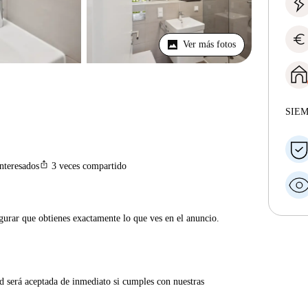
euro
Ver más fotos
SIE
ios_share
interesados
3
veces compartido
gurar que obtienes exactamente lo que ves en el anuncio.
d será aceptada de inmediato si cumples con nuestras