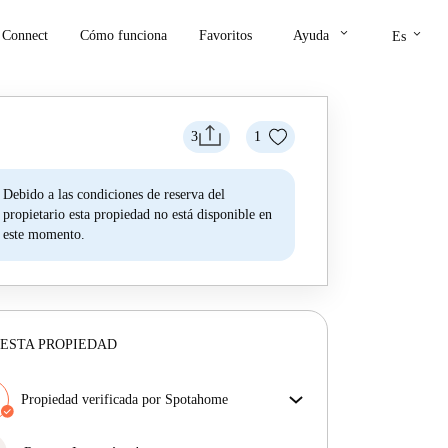
keyboard_arrow_down
keyboard_arrow_down
Connect
Cómo funciona
Favoritos
Ayuda
Es
3
1
Debido a las condiciones de reserva del
propietario esta propiedad no está disponible en
este momento.
ESTA PROPIEDAD
Propiedad verificada por Spotahome
Nuestro equipo ha revisado la casa para asegurar que