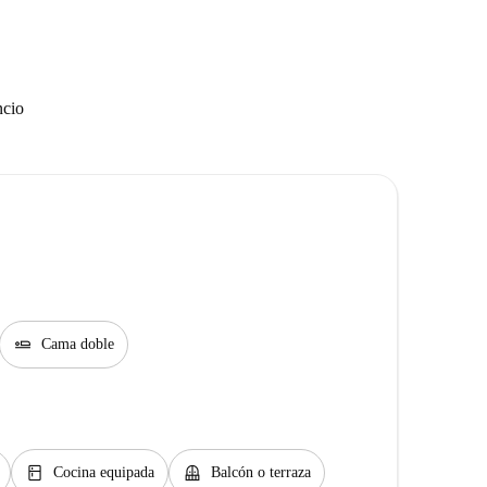
ncio
airline_seat_flat
Cama doble
kitchen
balcony
Cocina equipada
Balcón o terraza