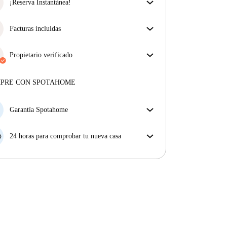
obtienes exactamente lo que ves en el anuncio.
¡Reserva Instantánea!
Más sobre la verificación
¡Buenas noticias! Tu solicitud de reserva será
aceptada de inmediato si reúnes las
Facturas incluidas
condiciones de la
Reserva Instantánea.
Disfruta de una vida sin preocupaciones con las
facturas incluidas, que cubren alquiler y servicios
Propietario verificado
para una experiencia de alquiler sin complicaciones.
Profesional
·
Más sobre este arrendador
MPRE CON SPOTAHOME
Más sobre la verificación
Garantía Spotahome
Si el propietario cancela tu reserva dentro de las 48
horas previas a la fecha de entrada, Spotahome A) te
24 horas para comprobar tu nueva casa
ayudará a encontrar un nuevo alojamiento y cubrirá
Si existe alguna diferencia con el anuncio que viste
el hotel hasta que encuentres nueva casa o B) te hará
en Spotahome, comunícanoslo dentro de las 24 horas
la devolución íntegra de la reserva.
siguientes a tu llegada para que podamos buscar una
solución.