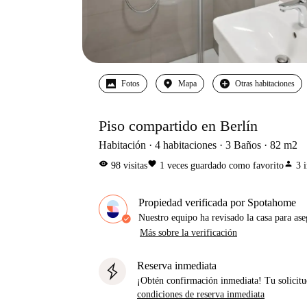
Fotos
Mapa
Otras habitaciones
Piso compartido en Berlín
Habitación
4
habitaciones
3
Baños
82
m2
visibility
favorite
person
98
visitas
1
veces guardado como favorito
3
Propiedad verificada por Spotahome
Nuestro equipo ha revisado la casa para ase
Más sobre la verificación
Reserva inmediata
¡Obtén confirmación inmediata! Tu solicitu
condiciones de reserva inmediata