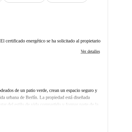
El certificado energético se ha solicitado al propietario
Ver detalles
odeados de un patio verde, crean un espacio seguro y
ida urbana de Berlín. La propiedad está diseñada
rutar del estilo de vida compartido y formar parte de la
no en cada edificio. Ambos cuentan con cocinas
de estar con sofás, sillones, mesas de centro y
us compañeros de piso o relajarse viendo una nueva