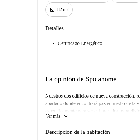
square_foot
82 m2
Detalles
Certificado Energético
La opinión de Spotahome
Nuestros dos edificios de nueva construcción, r
apartado donde encontrará paz en medio de la v
específicamente para ser el lugar ideal para disf
keyboard_arrow_down
Ver más
comunidad Habyt. Hay dos espacios comunes, u
totalmente equipadas con islas de cocina y salas 
Descripción de la habitación
televisor. Aquí podrá disfrutar cocinando con s