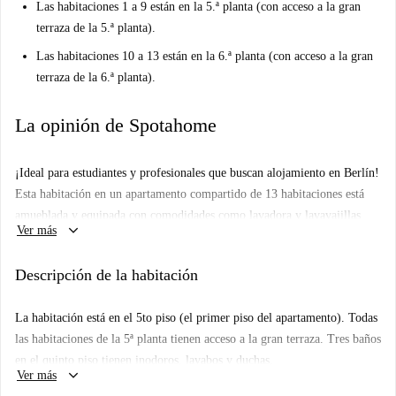
Las habitaciones 1 a 9 están en la 5.ª planta (con acceso a la gran
terraza de la 5.ª planta).
Las habitaciones 10 a 13 están en la 6.ª planta (con acceso a la gran
terraza de la 6.ª planta).
La opinión de Spotahome
¡Ideal para estudiantes y profesionales que buscan alojamiento en Berlín!
Esta habitación en un apartamento compartido de 13 habitaciones está
amueblada y equipada con comodidades como lavadora y lavavajillas
keyboard_arrow_down
Ver más
para mayor comodidad. Spotahome ha verificado la propiedad,
garantizando fiabilidad y altos estándares. No se admiten parejas, pero se
Descripción de la habitación
admiten personas de todos los géneros.
Ubicado en una zona vibrante de Berlín, encontrarás cerca atracciones
La habitación está en el 5to piso (el primer piso del apartamento). Todas
turísticas como la Theodor Heuss Platz y el Mahnmal Ewige Flamme. El
las habitaciones de la 5ª planta tienen acceso a la gran terraza. Tres baños
acceso al mercado de Ledo y una gran variedad de restaurantes como
en el quinto piso tienen inodoros, lavabos y duchas.
Block House y Prime Kebab enriquecen la experiencia residencial. Esta
keyboard_arrow_down
Ver más
zona garantiza accesibilidad e inmersión cultural.