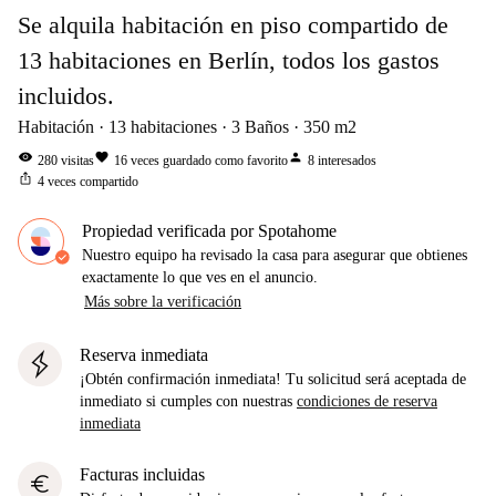
Se alquila habitación en piso compartido de
13 habitaciones en Berlín, todos los gastos
incluidos.
Habitación
13
habitaciones
3
Baños
350
m2
visibility
favorite
person
280
visitas
16
veces guardado como favorito
8
interesados
ios_share
4
veces compartido
Propiedad verificada por Spotahome
Nuestro equipo ha revisado la casa para asegurar que obtienes
exactamente lo que ves en el anuncio.
Más sobre la verificación
Reserva inmediata
¡Obtén confirmación inmediata! Tu solicitud será aceptada de
inmediato si cumples con nuestras
condiciones de reserva
inmediata
Facturas incluidas
euro