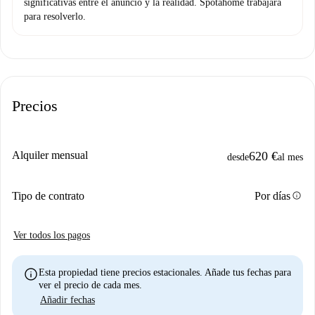
significativas entre el anuncio y la realidad. Spotahome trabajará
para resolverlo.
Precios
Alquiler mensual
620 €
desde
al mes
info
Tipo de contrato
Por días
Ver todos los pagos
info
Esta propiedad tiene precios estacionales. Añade tus fechas para
ver el precio de cada mes.
Añadir fechas