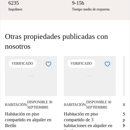
6235
9-15h
Inquilinos
Tiempo medio de respuesta
Otras propiedades publicadas con
nosotros
VERIFICADO
VERIFICADO
DISPONIBLE 30
DISPONIBLE 30
HABITACIÓN
HABITACIÓN
HAB
■
■
SEPTIEMBRE
SEPTIEMBRE
Habitación en piso
Habitación en piso
Se a
compartido en alquiler en
compartido de 3
pis
Berlín
habitaciones en alquiler en
Kre