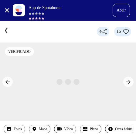
App de Spotahome
Abrir
4
16
VERIFICADO
Fotos
Mapa
Vídeo
Plano
Otras habitaci