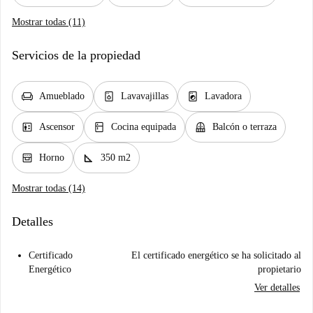
Mostrar todas (11)
Servicios de la propiedad
chair
dishwasher_gen
local_laundry_service
Amueblado
Lavavajillas
Lavadora
elevator
kitchen
balcony
Ascensor
Cocina equipada
Balcón o terraza
oven_gen
square_foot
Horno
350 m2
Mostrar todas (14)
Detalles
Certificado
El certificado energético se ha solicitado al
Energético
propietario
Ver detalles