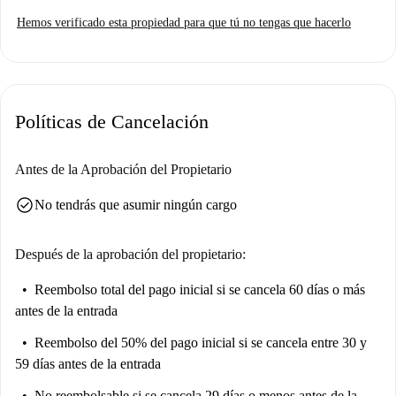
Hemos verificado esta propiedad para que tú no tengas que hacerlo
Políticas de Cancelación
Antes de la Aprobación del Propietario
check_circle
No tendrás que asumir ningún cargo
Después de la aprobación del propietario:
Reembolso total del pago inicial
si se cancela 60 días o más
antes de la entrada
Reembolso del 50% del pago inicial
si se cancela entre 30 y
59 días antes de la entrada
No reembolsable
si se cancela 29 días o menos antes de la