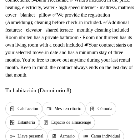
heating, electricity, water · high speed internet · mattress, mattress
cover · blanket · pillow ✅We provide the registration
(Anmeldung); cleaning before check-in included. ✅Additional
features: · elevator · shared terrace · monthly cleaning included ·
Room nbr ten has a private bathroom · Room nbr thirteen has its
own living room with a couch included 🛎️Your contract starts on
your selected move-in date and has a minimum stay of three
months. You’re free to move out anytime during your last rental
month. Keep in mind: the contract always ends on the last day of
that month.
Tu habitación (Dormitorio 8)
water_heater
desk
dresser
Calefacción
Mesa escritorio
Cómoda
shelves
package
Estantería
Espacio de almacenaje
key
dresser
airline_seat_flat
Llave personal
Armario
Cama individual