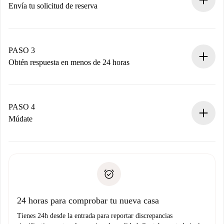
Envía tu solicitud de reserva
Envía detalles básicos de tu perfil y de tu método de pago.
Recuerda que no te cobraremos nada hasta que el
propietario acepte.
PASO 3
Obtén respuesta en menos de 24 horas
El propietario tiene menos de 24 horas para confirmar.
Si es aceptada, te haremos el cargo y te pondremos en
contacto con el propietario.
PASO 4
Si es rechazada: No te haremos ningún cargo y te
Múdate
ofreceremos alternativas.
Acuerda con el propietario los detalles de tu llegada,
Documentos necesarios si tu propiedad es “
Spotahome
recogida de llaves, etc.
plus
”.
Spotahome sólo transferirá el primer pago al propietario si
Documento de identidad o Pasaporte
no nos comunicas ningún problema.
Prueba de solvencia
Domiciliación del pago
24 horas para comprobar tu nueva casa
Tienes 24h desde la entrada para reportar discrepancias