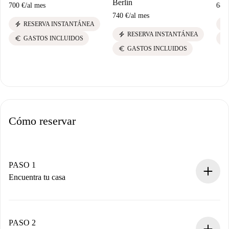
Berlín
700 €
/
al mes
680
740 €
/
al mes
electric_bolt
electric_bolt
RESERVA INSTANTÁNEA
electric_bolt
RESERVA INSTANTÁNEA
euro
euro
GASTOS INCLUIDOS
euro
GASTOS INCLUIDOS
Cómo reservar
PASO 1
Encuentra tu casa
Proceso de reserva 100% online.
Casas y Propietarios verificados.
Tienes toda la información necesaria por adelantado.
PASO 2