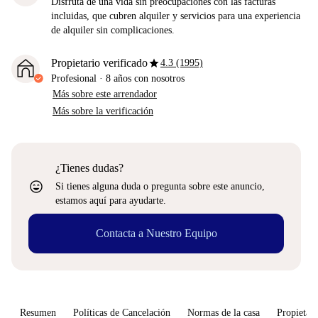
Disfruta de una vida sin preocupaciones con las facturas
incluidas, que cubren alquiler y servicios para una experiencia
de alquiler sin complicaciones.
star
Propietario verificado
4.3 (1995)
Profesional
·
8 años
con nosotros
Más sobre este arrendador
Más sobre la verificación
¿Tienes dudas?
sentiment_very_satisfied
Si tienes alguna duda o pregunta sobre este anuncio,
estamos aquí para ayudarte.
Contacta a Nuestro Equipo
Resumen
Políticas de Cancelación
Normas de la casa
Propietari