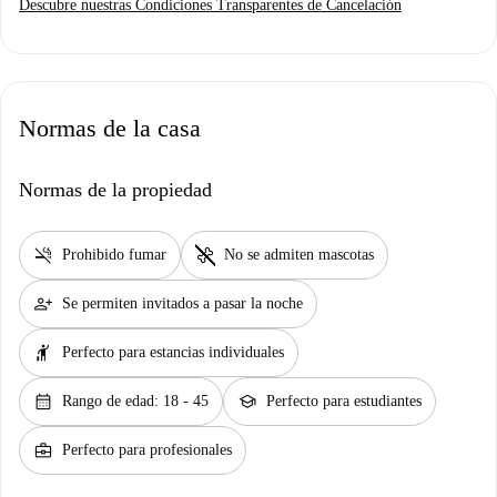
Descubre nuestras Condiciones Transparentes de Cancelación
Normas de la casa
Normas de la propiedad
smoke_free
pet_supplies
Prohibido fumar
No se admiten mascotas
person_add
Se permiten invitados a pasar la noche
hail
Perfecto para estancias individuales
calendar_month
school
Rango de edad: 18 - 45
Perfecto para estudiantes
business_center
Perfecto para profesionales