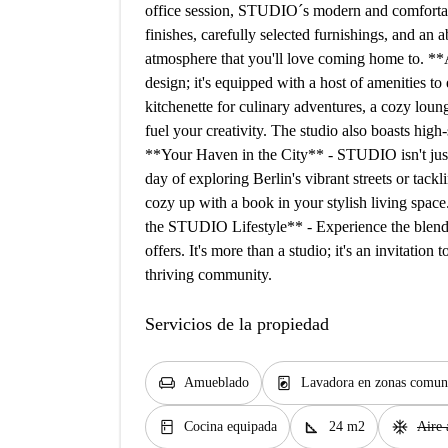
office session, STUDIO´s modern and comfortabl
finishes, carefully selected furnishings, and an a
atmosphere that you'll love coming home to. **
design; it's equipped with a host of amenities to
kitchenette for culinary adventures, a cozy loun
fuel your creativity. The studio also boasts hig
**Your Haven in the City** - STUDIO isn't just a 
day of exploring Berlin's vibrant streets or tac
cozy up with a book in your stylish living space. 
the STUDIO Lifestyle** - Experience the blend
offers. It's more than a studio; it's an invitation
thriving community.
Servicios de la propiedad
chair
local_laundry_service
Amueblado
Lavadora en zonas comun
kitchen
square_foot
ac_unit
Cocina equipada
24 m2
Aire 