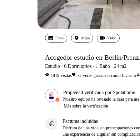
Fotos
Mapa
Vídeo
Acogedor estudio en Berlín/Prenz
Estudio
0
Dormitorios
1
Baño
24
m2
visibility
favorite
perso
1819
visitas
72
veces guardado como favorito
Propiedad verificada por Spotahome
Nuestro equipo ha revisado la casa para ase
Más sobre la verificación
Facturas incluidas
euro
Disfruta de una vida sin preocupaciones con 
una experiencia de alquiler sin complicacio