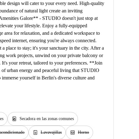
e design will cater to your every need. High-quality
bundance of natural light create an inviting
Amenities Galore** - STUDIO doesn't just stop at
 elevate your lifestyle. Enjoy a fully-equipped
ge area for relaxation, and a dedicated workspace to
h-speed internet, ensuring you're always connected.
place to stay; it's your sanctuary in the city. After a
kling work projects, unwind on your private balcony or
It's your retreat, tailored to your preferences. **Join
 of urban energy and peaceful living that STUDIO
 to immerse yourself in Berlin's diverse culture and
local_laundry_service
es
Secadora en las zonas comunes
dishwasher_gen
oven_gen
acondicionado
Lavavajillas
Horno