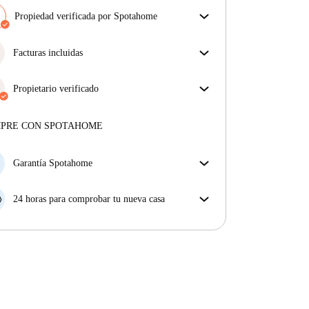
Propiedad verificada por Spotahome
Nuestro equipo ha revisado la casa para asegurar que
obtienes exactamente lo que ves en el anuncio.
Facturas incluidas
Más sobre la verificación
Disfruta de una vida sin preocupaciones con las
facturas incluidas, que cubren alquiler y servicios
Propietario verificado
para una experiencia de alquiler sin complicaciones.
Profesional
·
Más sobre este arrendador
MPRE CON SPOTAHOME
Más sobre la verificación
Garantía Spotahome
Si el propietario cancela tu reserva dentro de las 48
horas previas a la fecha de entrada, Spotahome A) te
24 horas para comprobar tu nueva casa
ayudará a encontrar un nuevo alojamiento y cubrirá
Si existe alguna diferencia con el anuncio que viste
el hotel hasta que encuentres nueva casa o B) te hará
en Spotahome, comunícanoslo dentro de las 24 horas
la devolución íntegra de la reserva.
siguientes a tu llegada para que podamos buscar una
solución.