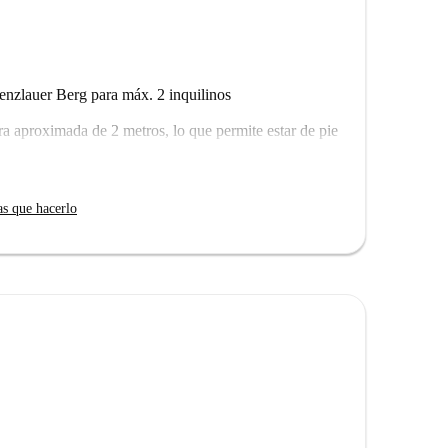
renzlauer Berg para máx. 2 inquilinos
ra aproximada de 2 metros, lo que permite estar de pie
as que hacerlo