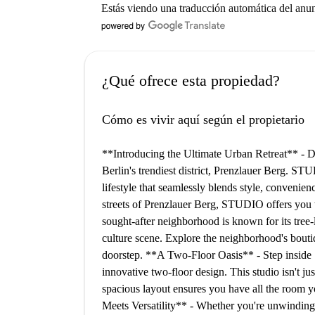
Estás viendo una traducción automática del anu
¿Qué ofrece esta propiedad?
Cómo es vivir aquí según el propietario
**Introducing the Ultimate Urban Retreat** - Di
Berlin's trendiest district, Prenzlauer Berg. STU
lifestyle that seamlessly blends style, convenie
streets of Prenzlauer Berg, STUDIO offers you th
sought-after neighborhood is known for its tree-l
culture scene. Explore the neighborhood's boutiq
doorstep. **A Two-Floor Oasis** - Step inside 
innovative two-floor design. This studio isn't jus
spacious layout ensures you have all the room 
Meets Versatility** - Whether you're unwinding