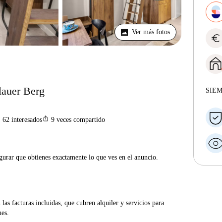
Ver más fotos
euro
lauer Berg
SIE
n
ios_share
62
interesados
9
veces compartido
gurar que obtienes exactamente lo que ves en el anuncio.
las facturas incluidas, que cubren alquiler y servicios para
nes.