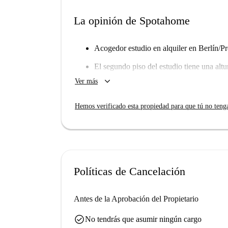
La opinión de Spotahome
Acogedor estudio en alquiler en Berlín/P
El segundo piso del estudio tiene una altu
y caminar cómodamente.
keyboard_arrow_down
Ver más
Hemos verificado esta propiedad para que tú no teng
Políticas de Cancelación
Antes de la Aprobación del Propietario
check_circle
No tendrás que asumir ningún cargo