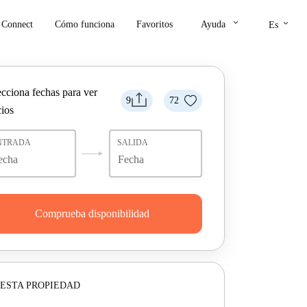
keyboard_arrow_down
keyboard_arrow_down
Connect
Cómo funciona
Favoritos
Ayuda
Es
ecciona fechas para ver
9
72
cios
NTRADA
SALIDA
Comprueba disponibilidad
ESTA PROPIEDAD