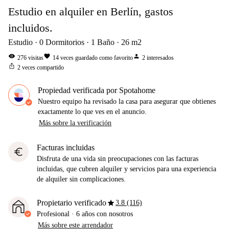
Estudio en alquiler en Berlín, gastos
incluidos.
Estudio
0
Dormitorios
1
Baño
26
m2
visibility
favorite
person
276
visitas
14
veces guardado como favorito
2
interesados
ios_share
2
veces compartido
Propiedad verificada por Spotahome
Nuestro equipo ha revisado la casa para asegurar que obtienes
exactamente lo que ves en el anuncio.
Más sobre la verificación
Facturas incluidas
euro
Disfruta de una vida sin preocupaciones con las facturas
incluidas, que cubren alquiler y servicios para una experiencia
de alquiler sin complicaciones.
star
Propietario verificado
3.8 (116)
Profesional
·
6 años
con nosotros
Más sobre este arrendador