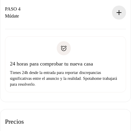
Si es aceptada, te haremos el cargo y te pondremos en
contacto con el propietario.
PASO 4
Si es rechazada: No te haremos ningún cargo y te
Múdate
ofreceremos alternativas.
Acuerda con el propietario los detalles de tu llegada,
Documentos necesarios si tu propiedad es “
Spotahome
recogida de llaves, etc.
plus
”.
Spotahome sólo transferirá el primer pago al propietario si
Documento de identidad o Pasaporte
no nos comunicas ningún problema.
Prueba de solvencia
Domiciliación del pago
24 horas para comprobar tu nueva casa
Tienes 24h desde la entrada para reportar discrepancias
significativas entre el anuncio y la realidad. Spotahome trabajará
para resolverlo.
Precios