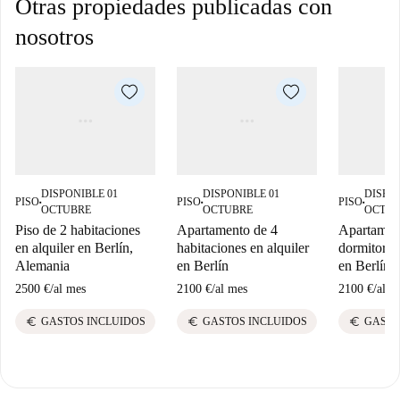
Otras propiedades publicadas con
nosotros
DISPONIBLE 01
DISPONIBLE 01
DISPON
PISO
PISO
PISO
■
■
■
OCTUBRE
OCTUBRE
OCTUB
Piso de 2 habitaciones
Apartamento de 4
Apartamen
en alquiler en Berlín,
habitaciones en alquiler
dormitorios
Alemania
en Berlín
en Berlín
2500 €
/
al mes
2100 €
/
al mes
2100 €
/
al m
euro
euro
euro
GASTOS INCLUIDOS
GASTOS INCLUIDOS
GASTO