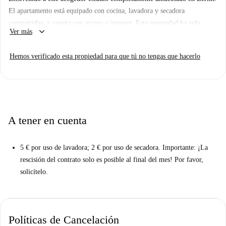
El apartamento está equipado con cocina, lavadora y secadora
compartidas, y cuenta con acceso a internet. Esta propiedad ha sido
keyboard_arrow_down
Ver más
verificada por Spotahome. Todos los servicios, como electricidad, gas,
agua y wifi, están incluidos en el alquiler. El estudio es una excelente
Hemos verificado esta propiedad para que tú no tengas que hacerlo
opción para estudiantes, parejas, profesionales y estudiantes Erasmus.
Ubicado en Berlín, encontrarás restaurantes y lugares de ocio como Let
Enzo Out Berlin, Pop Up Schwarze Heidi @tabula Rasa/Raw y Kikero
Vegan Falafel World cerca. El histórico Upplev Berlin también está
cerca, lo que contribuye al ambiente vibrante del lugar.
A tener en cuenta
5 € por uso de lavadora; 2 € por uso de secadora. Importante: ¡La
rescisión del contrato solo es posible al final del mes! Por favor,
solicítelo.
Políticas de Cancelación