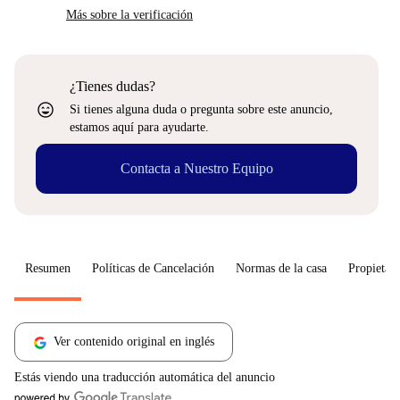
Más sobre la verificación
¿Tienes dudas?
sentiment_very_satisfied
Si tienes alguna duda o pregunta sobre este anuncio,
estamos aquí para ayudarte.
Contacta a Nuestro Equipo
Resumen
Políticas de Cancelación
Normas de la casa
Propietari
Ver contenido original en inglés
Estás viendo una traducción automática del anuncio