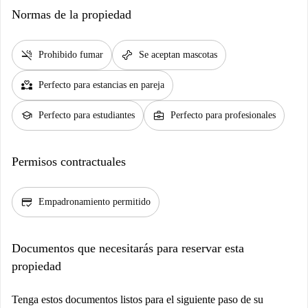
Normas de la propiedad
smoke_free
pet_supplies
Prohibido fumar
Se aceptan mascotas
partner_heart
Perfecto para estancias en pareja
school
business_center
Perfecto para estudiantes
Perfecto para profesionales
Permisos contractuales
credit_score
Empadronamiento permitido
Documentos que necesitarás para reservar esta
propiedad
Tenga estos documentos listos para el siguiente paso de su