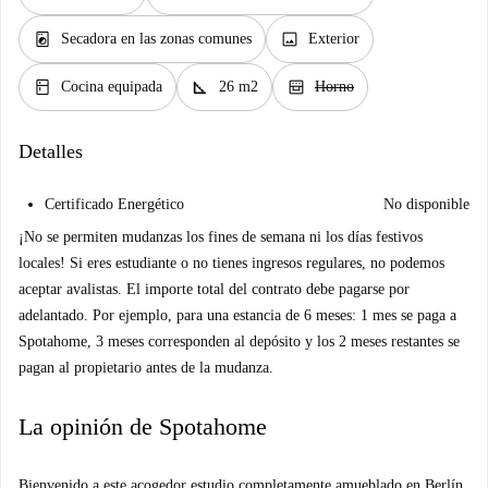
local_laundry_service
image
Secadora en las zonas comunes
Exterior
kitchen
square_foot
oven_gen
Cocina equipada
26 m2
Horno
Detalles
Certificado Energético
No disponible
¡No se permiten mudanzas los fines de semana ni los días festivos
locales! Si eres estudiante o no tienes ingresos regulares, no podemos
aceptar avalistas. El importe total del contrato debe pagarse por
adelantado. Por ejemplo, para una estancia de 6 meses: 1 mes se paga a
Spotahome, 3 meses corresponden al depósito y los 2 meses restantes se
pagan al propietario antes de la mudanza.
La opinión de Spotahome
Bienvenido a este acogedor estudio completamente amueblado en Berlín.