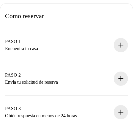
Cómo reservar
PASO 1
Encuentra tu casa
Proceso de reserva 100% online.
Casas y Propietarios verificados.
Tienes toda la información necesaria por adelantado.
PASO 2
Envía tu solicitud de reserva
Envía detalles básicos de tu perfil y de tu método de pago.
Recuerda que no te cobraremos nada hasta que el
propietario acepte.
PASO 3
Obtén respuesta en menos de 24 horas
El propietario tiene menos de 24 horas para confirmar.