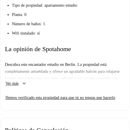
Tipo de propiedad: apartamento estudio
Planta: 0
Número de baños: 1
Wifi instalado: sí
La opinión de Spotahome
Descubra este encantador estudio en Berlín. La propiedad está
completamente amueblada y ofrece un agradable balcón para relajarse.
Cuenta con calefacción por suelo radiante y una cocina equipada con
keyboard_arrow_down
Ver más
electrodomésticos como horno, lavavajillas y lavadora. Se permite fumar
y se admiten mascotas con restricciones. Todos los gastos, incluyendo
Hemos verificado esta propiedad para que tú no tengas que hacerlo
electricidad, agua, gas y wifi, están incluidos, lo que proporciona
comodidad a los inquilinos. Spotahome ha verificado personalmente esta
propiedad, lo que garantiza su calidad y fiabilidad.
Situada en Berlín, la propiedad está rodeada de vibrantes servicios y
atracciones. Restaurantes como Ilbu Bäckerei, Supamolly y Sakura Sushi