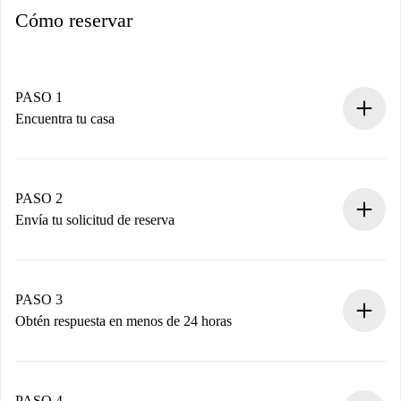
Cómo reservar
PASO 1
Encuentra tu casa
Proceso de reserva 100% online.
Casas y Propietarios verificados.
Tienes toda la información necesaria por adelantado.
PASO 2
Envía tu solicitud de reserva
Envía detalles básicos de tu perfil y de tu método de pago.
Recuerda que no te cobraremos nada hasta que el
propietario acepte.
PASO 3
Obtén respuesta en menos de 24 horas
El propietario tiene menos de 24 horas para confirmar.
Si es aceptada, te haremos el cargo y te pondremos en
contacto con el propietario.
PASO 4