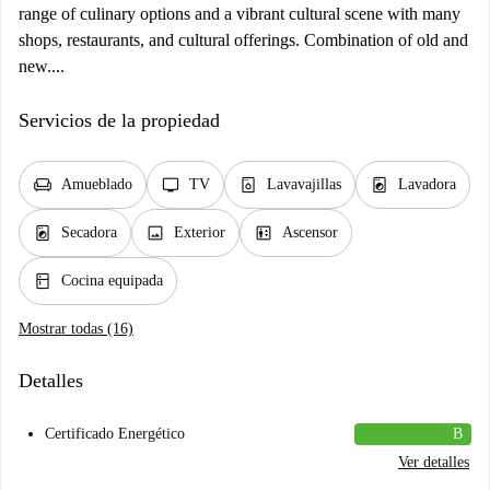
range of culinary options and a vibrant cultural scene with many
shops, restaurants, and cultural offerings. Combination of old and
new....
Servicios de la propiedad
chair
tv
dishwasher_gen
local_laundry_service
Amueblado
TV
Lavavajillas
Lavadora
local_laundry_service
image
elevator
Secadora
Exterior
Ascensor
kitchen
Cocina equipada
Mostrar todas (16)
Detalles
Certificado Energético
B
Ver detalles