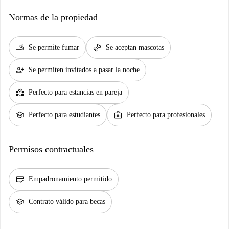
Normas de la propiedad
smoking_rooms
pet_supplies
Se permite fumar
Se aceptan mascotas
person_add
Se permiten invitados a pasar la noche
partner_heart
Perfecto para estancias en pareja
school
business_center
Perfecto para estudiantes
Perfecto para profesionales
Permisos contractuales
credit_score
Empadronamiento permitido
school
Contrato válido para becas