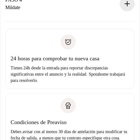
Si es rechazada: No te haremos ningún cargo y te
Múdate
ofreceremos alternativas.
Acuerda con el propietario los detalles de tu llegada,
Documentos necesarios si tu propiedad es “
Spotahome
recogida de llaves, etc.
plus
”.
Spotahome sólo transferirá el primer pago al propietario si
Documento de identidad o Pasaporte
no nos comunicas ningún problema.
Prueba de solvencia
Domiciliación del pago
24 horas para comprobar tu nueva casa
Tienes 24h desde la entrada para reportar discrepancias
significativas entre el anuncio y la realidad. Spotahome trabajará
para resolverlo.
Condiciones de Preaviso
Debes avisar con al menos 30 días de antelación para modificar tu
fecha de salida, a menos que tu contrato especifique otra cosa.