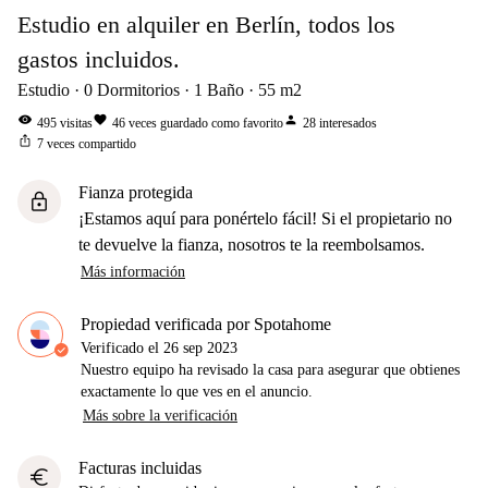
Estudio en alquiler en Berlín, todos los
gastos incluidos.
Estudio
0
Dormitorios
1
Baño
55
m2
visibility
favorite
person
495
visitas
46
veces guardado como favorito
28
interesados
ios_share
7
veces compartido
Fianza protegida
lock
¡Estamos aquí para ponértelo fácil! Si el propietario no
te devuelve la fianza, nosotros te la reembolsamos.
Más información
Propiedad verificada por Spotahome
Verificado el
26 sep 2023
Nuestro equipo ha revisado la casa para asegurar que obtienes
exactamente lo que ves en el anuncio.
Más sobre la verificación
Facturas incluidas
euro