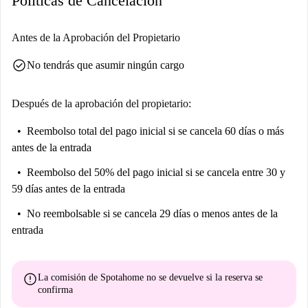
Políticas de Cancelación
se encuentran a poca distancia a pie, ofreciendo diversas opciones
gastronómicas. Además, el mercado Edeka-Center está cerca, lo que
Antes de la Aprobación del Propietario
facilita hacer recados y ahorra tiempo. Experimente el animado ambiente
check_circle
No tendrás que asumir ningún cargo
de Berlín en esta excelente ubicación.
Después de la aprobación del propietario:
Reembolso total del pago inicial
si se cancela 60 días o más
antes de la entrada
Reembolso del 50% del pago inicial
si se cancela entre 30 y
59 días antes de la entrada
No reembolsable
si se cancela 29 días o menos antes de la
entrada
error
La comisión de Spotahome
no se devuelve
si la reserva se
confirma