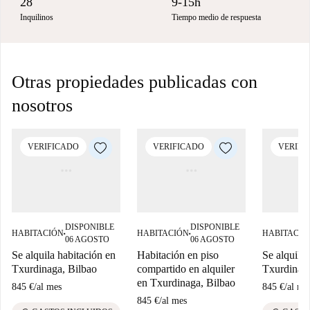
28
9-15h
Inquilinos
Tiempo medio de respuesta
Otras propiedades publicadas con
nosotros
VERIFICADO
VERIFICADO
VERIFI
DISPONIBLE
DISPONIBLE
HABITACIÓN
HABITACIÓN
HABITACIÓ
■
■
06 AGOSTO
06 AGOSTO
Se alquila habitación en
Habitación en piso
Se alquila 
Txurdinaga, Bilbao
compartido en alquiler
Txurdinaga
en Txurdinaga, Bilbao
845 €
/
al mes
845 €
/
al me
845 €
/
al mes