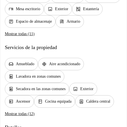
desk
image
shelves
Mesa escritorio
Exterior
Estantería
package
dresser
Espacio de almacenaje
Armario
Mostrar todas (11)
Servicios de la propiedad
chair
ac_unit
Amueblado
Aire acondicionado
local_laundry_service
Lavadora en zonas comunes
local_laundry_service
image
Secadora en las zonas comunes
Exterior
elevator
kitchen
water_heater
Ascensor
Cocina equipada
Caldera central
Mostrar todas (12)