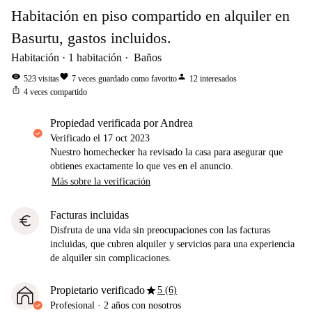
Habitación en piso compartido en alquiler en
Basurtu, gastos incluidos.
Habitación
1
habitación
Baños
visibility
favorite
person
523
visitas
7
veces guardado como favorito
12
interesados
ios_share
4
veces compartido
propiedad verificada por Andrea
Verificado el
17 oct 2023
Nuestro homechecker ha revisado la casa para asegurar que
obtienes exactamente lo que ves en el anuncio.
Más sobre la verificación
Facturas incluidas
euro
Disfruta de una vida sin preocupaciones con las facturas
incluidas, que cubren alquiler y servicios para una experiencia
de alquiler sin complicaciones.
star
Propietario verificado
5 (6)
Profesional
·
2 años
con nosotros