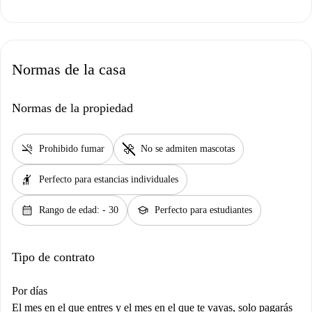
Normas de la casa
Normas de la propiedad
smoke_free
pet_supplies
Prohibido fumar
No se admiten mascotas
hail
Perfecto para estancias individuales
calendar_month
school
Rango de edad: - 30
Perfecto para estudiantes
Tipo de contrato
Por días
El mes en el que entres y el mes en el que te vayas, solo pagarás