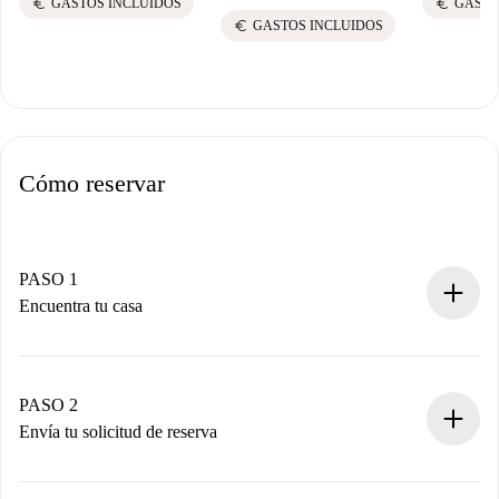
euro
euro
GASTOS INCLUIDOS
GASTO
euro
GASTOS INCLUIDOS
Cómo reservar
PASO 1
Encuentra tu casa
Proceso de reserva 100% online.
Casas y Propietarios verificados.
Tienes toda la información necesaria por adelantado.
PASO 2
Envía tu solicitud de reserva
Envía detalles básicos de tu perfil y de tu método de pago.