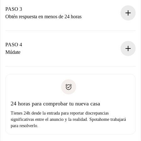
Recuerda que no te cobraremos nada hasta que el
propietario acepte.
PASO 3
Obtén respuesta en menos de 24 horas
El propietario tiene menos de 24 horas para confirmar.
Si es aceptada, te haremos el cargo y te pondremos en
contacto con el propietario.
PASO 4
Si es rechazada: No te haremos ningún cargo y te
Múdate
ofreceremos alternativas.
Acuerda con el propietario los detalles de tu llegada,
Documentos necesarios si tu propiedad es “
Spotahome
recogida de llaves, etc.
plus
”.
Spotahome sólo transferirá el primer pago al propietario si
Documento de identidad o Pasaporte
no nos comunicas ningún problema.
Prueba de solvencia
Domiciliación del pago
24 horas para comprobar tu nueva casa
Tienes 24h desde la entrada para reportar discrepancias
significativas entre el anuncio y la realidad. Spotahome trabajará
para resolverlo.