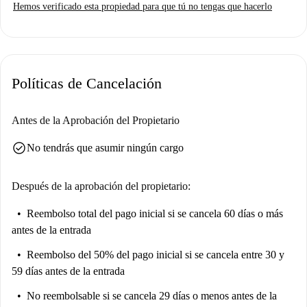
Hemos verificado esta propiedad para que tú no tengas que hacerlo
alojamiento ha sido verificado personalmente por Spotahome.
Situado en el barrio de Basurtu, en Bilbao, el piso se encuentra cerca de
diversos puntos de interés. El Antiguos Cuarteles de Garellano y la
Unidad Docente Basurto de la Facultad de Medicina de la UPV están
Políticas de Cancelación
muy cerca. Entre las opciones gastronómicas se encuentra el Restaurante
Elvira Basurto, y para sus compras encontrará mercados locales como
BM.
Antes de la Aprobación del Propietario
check_circle
No tendrás que asumir ningún cargo
Después de la aprobación del propietario:
Reembolso total del pago inicial
si se cancela 60 días o más
antes de la entrada
Reembolso del 50% del pago inicial
si se cancela entre 30 y
59 días antes de la entrada
No reembolsable
si se cancela 29 días o menos antes de la