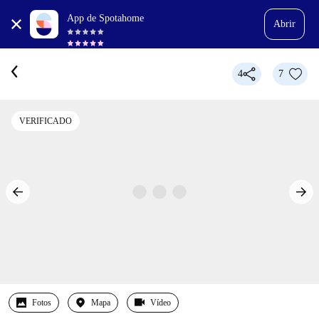
App de Spotahome
Abrir
4
7
VERIFICADO
Fotos
Mapa
Vídeo