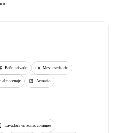
ncio
ap
desk
Baño privado
Mesa escritorio
dresser
e almacenaje
Armario
y_service
Lavadora en zonas comunes