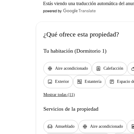
Estás viendo una traducción automática del anu
¿Qué ofrece esta propiedad?
Tu habitación (Dormitorio 1)
ac_unit
water_heater
so
Aire acondicionado
Calefacción
image
shelves
package
Exterior
Estantería
Espacio d
Mostrar todas (11)
Servicios de la propiedad
chair
ac_unit
local_laundr
Amueblado
Aire acondicionado