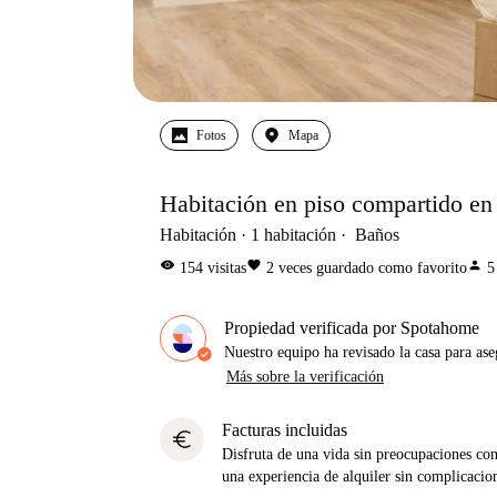
Fotos
Mapa
Habitación en piso compartido en 
Habitación
1
habitación
Baños
visibility
favorite
person
154
visitas
2
veces guardado como favorito
5
Propiedad verificada por Spotahome
Nuestro equipo ha revisado la casa para ase
Más sobre la verificación
Facturas incluidas
euro
Disfruta de una vida sin preocupaciones con 
una experiencia de alquiler sin complicacio