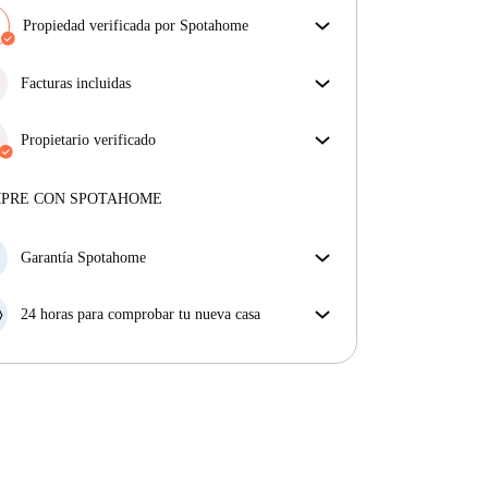
Propiedad verificada por Spotahome
Nuestro equipo ha revisado la casa para asegurar que
obtienes exactamente lo que ves en el anuncio.
Facturas incluidas
Más sobre la verificación
Disfruta de una vida sin preocupaciones con las
facturas incluidas, que cubren alquiler y servicios
Propietario verificado
para una experiencia de alquiler sin complicaciones.
Profesional
·
2 años
con nosotros
Más sobre este arrendador
MPRE CON SPOTAHOME
Más sobre la verificación
Garantía Spotahome
Si el propietario cancela tu reserva dentro de las 48
horas previas a la fecha de entrada, Spotahome A) te
24 horas para comprobar tu nueva casa
ayudará a encontrar un nuevo alojamiento y cubrirá
Si existe alguna diferencia con el anuncio que viste
el hotel hasta que encuentres nueva casa o B) te hará
en Spotahome, comunícanoslo dentro de las 24 horas
la devolución íntegra de la reserva.
siguientes a tu llegada para que podamos buscar una
solución.