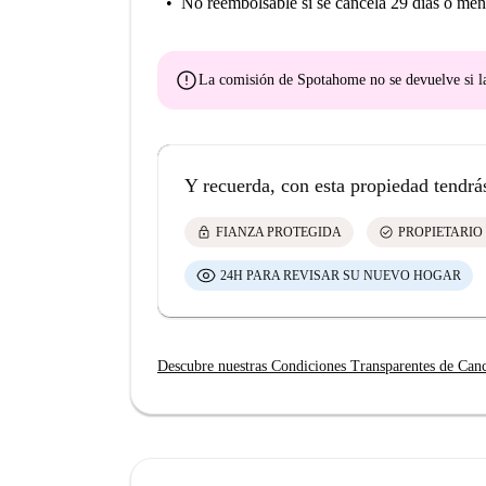
No reembolsable
si se cancela 29 días o men
error
La comisión de Spotahome
no se devuelve
si l
Y recuerda, con esta propiedad tendrá
lock
check_circle
FIANZA PROTEGIDA
PROPIETARIO
24H PARA REVISAR SU NUEVO HOGAR
Descubre nuestras Condiciones Transparentes de Can