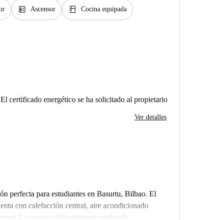
elevator
kitchen
or
Ascensor
Cocina equipada
El certificado energético se ha solicitado al propietario
Ver detalles
ón perfecta para estudiantes en Basurtu, Bilbao. El
nta con calefacción central, aire acondicionado
unes. La cocina está totalmente equipada,