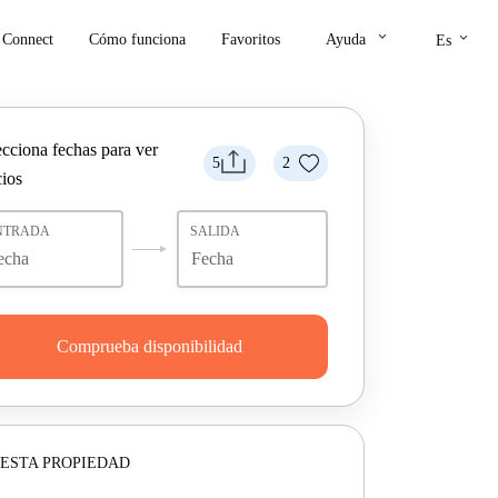
keyboard_arrow_down
keyboard_arrow_down
Connect
Cómo funciona
Favoritos
Ayuda
Es
ecciona fechas para ver
5
2
cios
NTRADA
SALIDA
Comprueba disponibilidad
ESTA PROPIEDAD