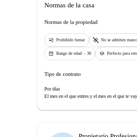
Normas de la casa
Normas de la propiedad
smoke_free
pet_supplies
Prohibido fumar
No se admiten masco
calendar_month
school
Rango de edad: - 30
Perfecto para est
Tipo de contrato
Por días
El mes en el que entres y el mes en el que te va
Propietario Profesion