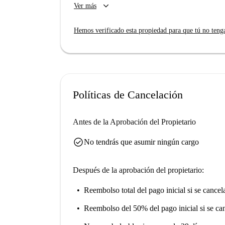
keyboard_arrow_down
Ver más
garantizando que tengas todo lo necesario para 
(electricidad, agua, gas y wifi), lo que facilita 
Hemos verificado esta propiedad para que tú no teng
se permite fumar ni mascotas. Spotahome ha ver
un proceso de alquiler sin complicaciones.
Basurtu es un barrio muy práctico, con fácil acc
Cuarteles de Garellano, una importante atracción
la Unidad Docente Basurto Fac Medicina UPV c
Políticas de Cancelación
restaurantes como Livan Nicaragua Bar Restaur
BM y Alimentación Basque Basket, ofrecen dive
Antes de la Aprobación del Propietario
viviendo en esta zona animada y llena de posibi
check_circle
No tendrás que asumir ningún cargo
Después de la aprobación del propietario:
Reembolso total del pago inicial
si se cancel
Reembolso del 50% del pago inicial
si se ca