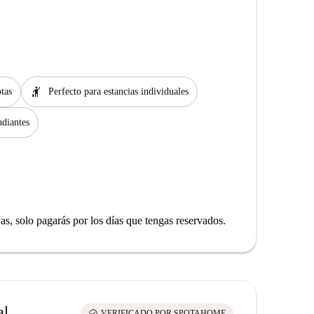
hail
tas
Perfecto para estancias individuales
udiantes
yas, solo pagarás por los días que tengas reservados.
al
check_circle
VERIFICADO POR SPOTAHOME