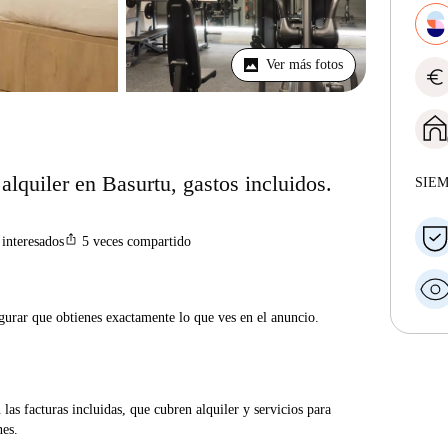
Ver más fotos
euro
alquiler en Basurtu, gastos incluidos.
SIE
ios_share
interesados
5
veces compartido
gurar que obtienes exactamente lo que ves en el anuncio.
las facturas incluidas, que cubren alquiler y servicios para
nes.