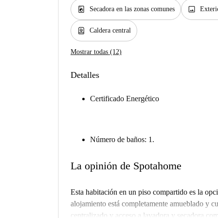
local_laundry_service
image
Secadora en las zonas comunes
Exteri
water_heater
Caldera central
Mostrar todas (12)
Detalles
Certificado Energético
Número de baños: 1.
La opinión de Spotahome
Esta habitación en un piso compartido es la opci
alojamiento está completamente amueblado y cue
centralizado y acceso a lavadora y secadora com