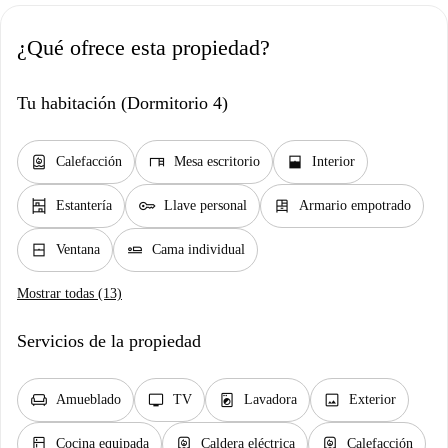
¿Qué ofrece esta propiedad?
Tu habitación (Dormitorio 4)
water_heater
desk
window_open
Calefacción
Mesa escritorio
Interior
shelves
key
dresser
Estantería
Llave personal
Armario empotrado
window_closed
airline_seat_flat
Ventana
Cama individual
Mostrar todas (13)
Servicios de la propiedad
chair
tv
local_laundry_service
image
Amueblado
TV
Lavadora
Exterior
kitchen
water_heater
water_heater
Cocina equipada
Caldera eléctrica
Calefacción