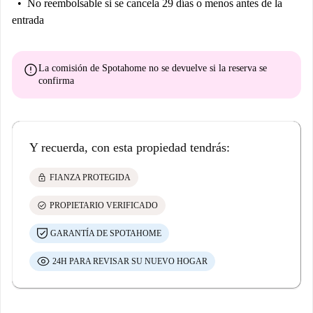
No reembolsable
si se cancela 29 días o menos antes de la
entrada
error
La comisión de Spotahome
no se devuelve
si la reserva se
confirma
Y recuerda, con esta propiedad tendrás:
lock
FIANZA PROTEGIDA
check_circle
PROPIETARIO VERIFICADO
GARANTÍA DE SPOTAHOME
24H PARA REVISAR SU NUEVO HOGAR