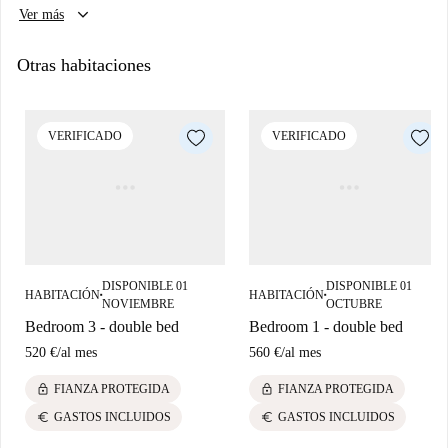
keyboard_arrow_down
Ver más
Otras habitaciones
VERIFICADO
VERIFICADO
DISPONIBLE 01
DISPONIBLE 01
HABITACIÓN
HABITACIÓN
■
■
NOVIEMBRE
OCTUBRE
Bedroom 3 - double bed
Bedroom 1 - double bed
520 €
/
al mes
560 €
/
al mes
lock
lock
FIANZA PROTEGIDA
FIANZA PROTEGIDA
euro
euro
GASTOS INCLUIDOS
GASTOS INCLUIDOS