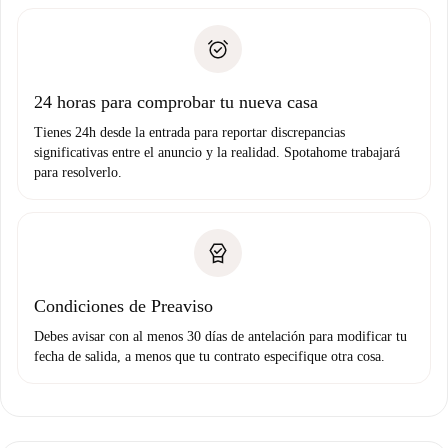
recogida de llaves, etc.
plus
”.
Spotahome sólo transferirá el primer pago al propietario si
Documento de identidad o Pasaporte
no nos comunicas ningún problema.
Prueba de solvencia
Domiciliación del pago
24 horas para comprobar tu nueva casa
Tienes 24h desde la entrada para reportar discrepancias
significativas entre el anuncio y la realidad. Spotahome trabajará
para resolverlo.
Condiciones de Preaviso
Debes avisar con al menos 30 días de antelación para modificar tu
fecha de salida, a menos que tu contrato especifique otra cosa.