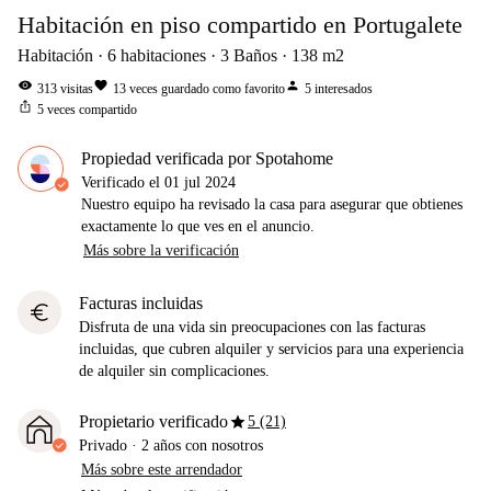
Habitación en piso compartido en Portugalete
Habitación
6
habitaciones
3
Baños
138
m2
visibility
favorite
person
313
visitas
13
veces guardado como favorito
5
interesados
ios_share
5
veces compartido
Propiedad verificada por Spotahome
Verificado el
01 jul 2024
Nuestro equipo ha revisado la casa para asegurar que obtienes
exactamente lo que ves en el anuncio.
Más sobre la verificación
Facturas incluidas
euro
Disfruta de una vida sin preocupaciones con las facturas
incluidas, que cubren alquiler y servicios para una experiencia
de alquiler sin complicaciones.
star
Propietario verificado
5 (21)
Privado
·
2 años
con nosotros
Más sobre este arrendador