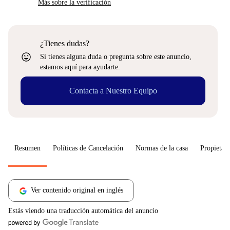
Más sobre la verificación
¿Tienes dudas?
sentiment_very_satisfied
Si tienes alguna duda o pregunta sobre este anuncio,
estamos aquí para ayudarte.
Contacta a Nuestro Equipo
Resumen
Políticas de Cancelación
Normas de la casa
Propietari
Ver contenido original en inglés
Estás viendo una traducción automática del anuncio