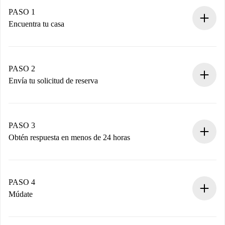
PASO 1
Encuentra tu casa
Proceso de reserva 100% online.
Casas y Propietarios verificados.
Tienes toda la información necesaria por adelantado.
PASO 2
Envía tu solicitud de reserva
Envía detalles básicos de tu perfil y de tu método de pago.
Recuerda que no te cobraremos nada hasta que el
propietario acepte.
PASO 3
Obtén respuesta en menos de 24 horas
El propietario tiene menos de 24 horas para confirmar.
Si es aceptada, te haremos el cargo y te pondremos en
contacto con el propietario.
PASO 4
Si es rechazada: No te haremos ningún cargo y te
Múdate
ofreceremos alternativas.
Acuerda con el propietario los detalles de tu llegada,
Documentos necesarios si tu propiedad es “
Spotahome