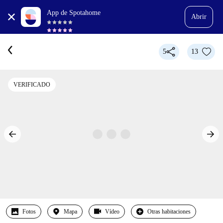
App de Spotahome
Abrir
5
13
VERIFICADO
Fotos
Mapa
Vídeo
Otras habitaciones