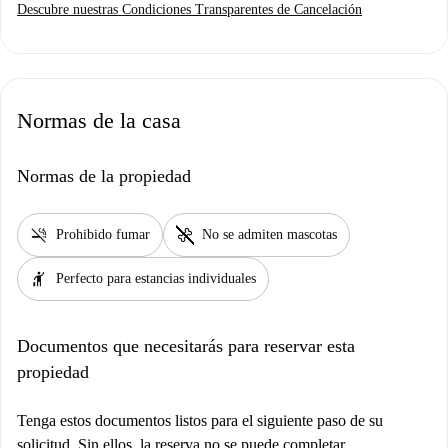
Descubre nuestras Condiciones Transparentes de Cancelación
Normas de la casa
Normas de la propiedad
smoke_free
pet_supplies
Prohibido fumar
No se admiten mascotas
hail
Perfecto para estancias individuales
Documentos que necesitarás para reservar esta
propiedad
Tenga estos documentos listos para el siguiente paso de su
solicitud. Sin ellos, la reserva no se puede completar.