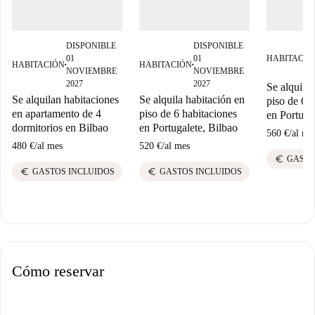
DISPONIBLE
DISPONIBLE
01
01
HABITACIÓ
HABITACIÓN
HABITACIÓN
■
■
NOVIEMBRE
NOVIEMBRE
2027
2027
Se alquila 
Se alquilan habitaciones
Se alquila habitación en
piso de 6 
en apartamento de 4
piso de 6 habitaciones
en Portuga
dormitorios en Bilbao
en Portugalete, Bilbao
560 €
/
al me
480 €
/
al mes
520 €
/
al mes
euro
GASTO
euro
euro
GASTOS INCLUIDOS
GASTOS INCLUIDOS
Cómo reservar