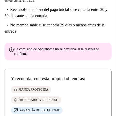
antes de la entrada
Reembolso del 50% del pago inicial
si se cancela entre 30 y
59 días antes de la entrada
No reembolsable
si se cancela 29 días o menos antes de la
entrada
error
La comisión de Spotahome
no se devuelve
si la reserva se
confirma
Y recuerda, con esta propiedad tendrás:
lock
FIANZA PROTEGIDA
check_circle
PROPIETARIO VERIFICADO
GARANTÍA DE SPOTAHOME