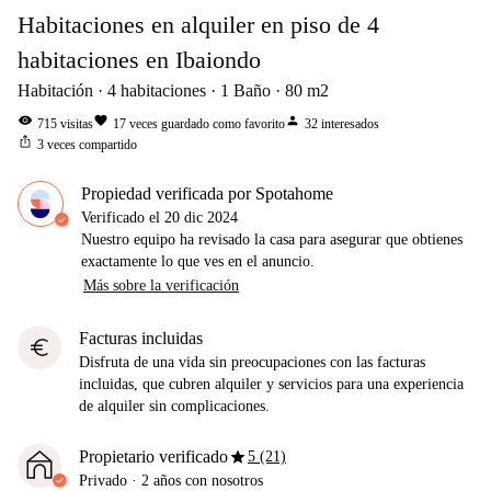
Habitaciones en alquiler en piso de 4
habitaciones en Ibaiondo
Habitación
4
habitaciones
1
Baño
80
m2
visibility
favorite
person
715
visitas
17
veces guardado como favorito
32
interesados
ios_share
3
veces compartido
Propiedad verificada por Spotahome
Verificado el
20 dic 2024
Nuestro equipo ha revisado la casa para asegurar que obtienes
exactamente lo que ves en el anuncio.
Más sobre la verificación
Facturas incluidas
euro
Disfruta de una vida sin preocupaciones con las facturas
incluidas, que cubren alquiler y servicios para una experiencia
de alquiler sin complicaciones.
star
Propietario verificado
5 (21)
Privado
·
2 años
con nosotros