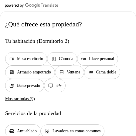
¿Qué ofrece esta propiedad?
Tu habitación (Dormitorio 2)
desk
dresser
key
Mesa escritorio
Cómoda
Llave personal
dresser
window_closed
airline_seat_flat
Armario empotrado
Ventana
Cama doble
soap
tv
Baño privado
TV
Mostrar todas (9)
Servicios de la propiedad
chair
local_laundry_service
Amueblado
Lavadora en zonas comunes