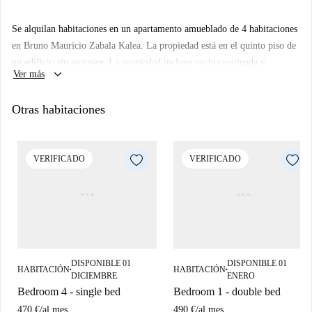
Se alquilan habitaciones en un apartamento amueblado de 4 habitaciones
en Bruno Mauricio Zabala Kalea. La propiedad está en el quinto piso de
un edificio sin ascensor. La propiedad incluye cocina equipada y
keyboard_arrow_down
Ver más
lavadora.
Otras habitaciones
VERIFICADO
VERIFICADO
DISPONIBLE 01
DISPONIBLE 01
HABITACIÓN
HABITACIÓN
■
■
DICIEMBRE
ENERO
Bedroom 4 - single bed
Bedroom 1 - double bed
470 €
/
al mes
490 €
/
al mes