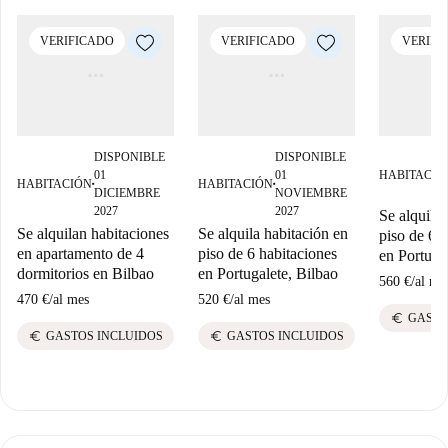
VERIFICADO
VERIFICADO
VERIFI
DISPONIBLE
DISPONIBLE
01
01
HABITACIÓ
HABITACIÓN
HABITACIÓN
■
■
DICIEMBRE
NOVIEMBRE
2027
2027
Se alquila 
Se alquilan habitaciones
Se alquila habitación en
piso de 6 
en apartamento de 4
piso de 6 habitaciones
en Portuga
dormitorios en Bilbao
en Portugalete, Bilbao
560 €
/
al me
470 €
/
al mes
520 €
/
al mes
euro
GASTO
euro
euro
GASTOS INCLUIDOS
GASTOS INCLUIDOS