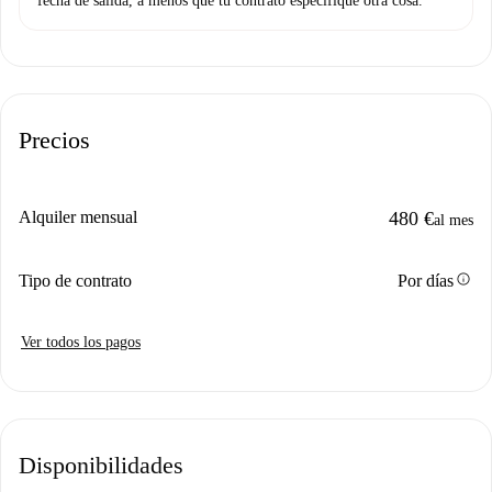
fecha de salida, a menos que tu contrato especifique otra cosa.
Precios
Alquiler mensual
480 €
al mes
info
Tipo de contrato
Por días
Ver todos los pagos
Disponibilidades