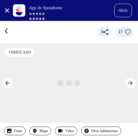
App de Spotahome
Abrir
3
17
VERIFICADO
Fotos
Mapa
Vídeo
Otras habitaciones