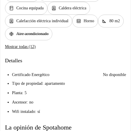
kitchen
water_heater
Cocina equipada
Caldera eléctrica
water_heater
oven_gen
square_foot
Calefacción eléctrica individual
Horno
80 m2
ac_unit
Aire acondicionado
Mostrar todas (12)
Detalles
Certificado Energético
No disponible
Tipo de propiedad: apartamento
Planta: 5
Ascensor: no
Wifi instalado: sí
La opinión de Spotahome