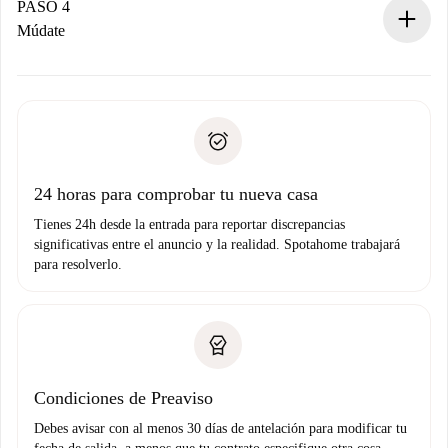
contacto con el propietario.
PASO 4
Si es rechazada: No te haremos ningún cargo y te
Múdate
ofreceremos alternativas.
Acuerda con el propietario los detalles de tu llegada,
Documentos necesarios si tu propiedad es “
Spotahome
recogida de llaves, etc.
plus
”.
Spotahome sólo transferirá el primer pago al propietario si
Documento de identidad o Pasaporte
no nos comunicas ningún problema.
Prueba de solvencia
Domiciliación del pago
24 horas para comprobar tu nueva casa
Tienes 24h desde la entrada para reportar discrepancias
significativas entre el anuncio y la realidad. Spotahome trabajará
para resolverlo.
Condiciones de Preaviso
Debes avisar con al menos 30 días de antelación para modificar tu