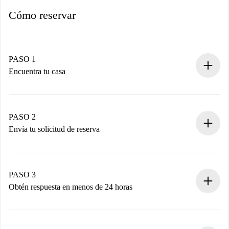
Cómo reservar
PASO 1
Encuentra tu casa
Proceso de reserva 100% online.
Casas y Propietarios verificados.
Tienes toda la información necesaria por adelantado.
PASO 2
Envía tu solicitud de reserva
Envía detalles básicos de tu perfil y de tu método de pago.
Recuerda que no te cobraremos nada hasta que el
propietario acepte.
PASO 3
Obtén respuesta en menos de 24 horas
El propietario tiene menos de 24 horas para confirmar.
Si es aceptada, te haremos el cargo y te pondremos en