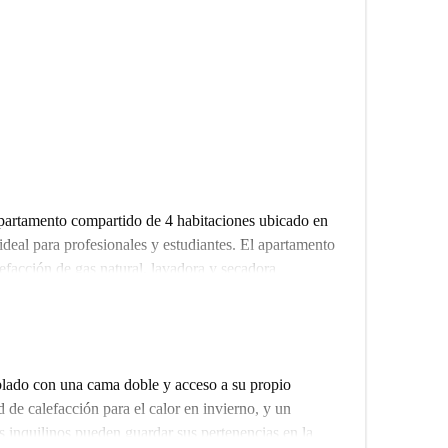
partamento compartido de 4 habitaciones ubicado en
deal para profesionales y estudiantes. El apartamento
facción de gas natural, lavadora y secadora
rno. Tenga en cuenta que no se permite fumar, pero se
ien este alojamiento no dispone de ascensor ni aire
 Spotahome ha verificado personalmente esta propiedad
contratiempos.
blado con una cama doble y acceso a su propio
ofrece diversos servicios. Cerca encontrará
 de calefacción para el calor en invierno, y un
uche, así como supermercados como Thouss y Bloum -
os inquilinos pueden guardar sus pertenencias en la