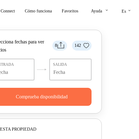
keyboard_arrow_down
keyboard_arrow_down
Connect
Cómo funciona
Favoritos
Ayuda
Es
ecciona fechas para ver
8
142
cios
NTRADA
SALIDA
Comprueba disponibilidad
ESTA PROPIEDAD