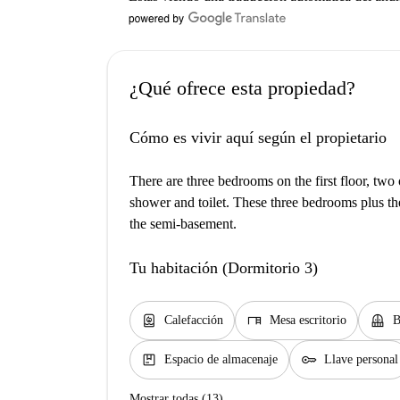
¿Qué ofrece esta propiedad?
Cómo es vivir aquí según el propietario
There are three bedrooms on the first floor, tw
shower and toilet. These three bedrooms plus th
the semi-basement.
Tu habitación (Dormitorio 3)
water_heater
desk
balcony
Calefacción
Mesa escritorio
B
package
key
Espacio de almacenaje
Llave personal
Mostrar todas (13)