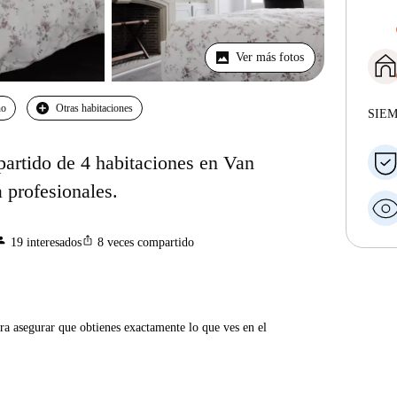
Ver más fotos
no
Otras habitaciones
SIE
partido de 4 habitaciones en Van
 profesionales.
rson
ios_share
19
interesados
8
veces compartido
ra asegurar que obtienes exactamente lo que ves en el