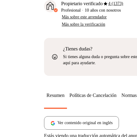
star
Propietario verificado
4 (1373)
Profesional
·
10 años
con nosotros
Más sobre este arrendador
Más sobre la verificación
¿Tienes dudas?
sentiment_very_satisfied
Si tienes alguna duda o pregunta sobre est
aquí para ayudarte.
Resumen
Políticas de Cancelación
Normas 
Ver contenido original en inglés
Estás viendo una traducción automática del anu