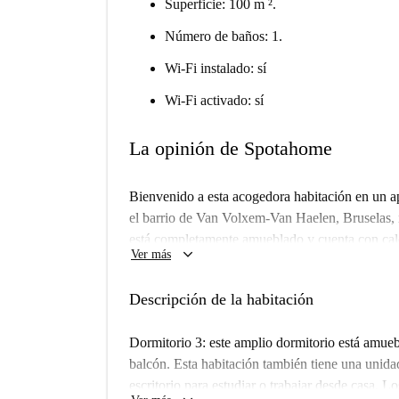
Superficie: 100 m ².
Número de baños: 1.
Wi-Fi instalado: sí
Wi-Fi activado: sí
La opinión de Spotahome
Bienvenido a esta acogedora habitación en un a
el barrio de Van Volxem-Van Haelen, Bruselas, i
está completamente amueblado y cuenta con cale
keyboard_arrow_down
Ver más
compartidas, y una cocina bien equipada con ho
admiten mascotas con ciertas restricciones. Si b
Descripción de la habitación
acondicionado, sí cuenta con balcón o terraza.
para garantizar una experiencia de alquiler sin 
Dormitorio 3: este amplio dormitorio está amue
La zona que rodea el apartamento es vibrante y 
balcón. Esta habitación también tiene una unidad
restaurantes como Le Bar De L'Atelier y Perr
escritorio para estudiar o trabajar desde casa. L