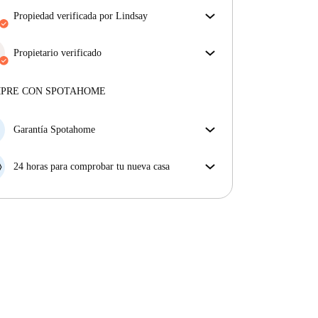
propiedad verificada por Lindsay
Nuestro homechecker ha revisado la casa para
asegurar que obtienes exactamente lo que ves en el
Propietario verificado
anuncio.
Profesional
·
10 años
con nosotros
Más sobre la verificación
Más sobre este arrendador
MPRE CON SPOTAHOME
Más sobre la verificación
Garantía Spotahome
Si el propietario cancela tu reserva dentro de las 48
horas previas a la fecha de entrada, Spotahome A) te
24 horas para comprobar tu nueva casa
ayudará a encontrar un nuevo alojamiento y cubrirá
Si existe alguna diferencia con el anuncio que viste
el hotel hasta que encuentres nueva casa o B) te hará
en Spotahome, comunícanoslo dentro de las 24 horas
la devolución íntegra de la reserva.
siguientes a tu llegada para que podamos buscar una
solución.