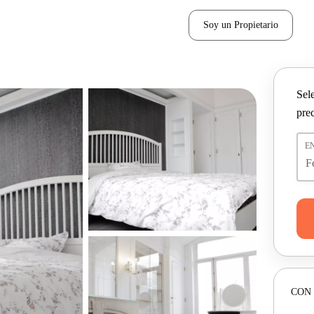
Soy un Propietario
Sel
pre
E
CON 