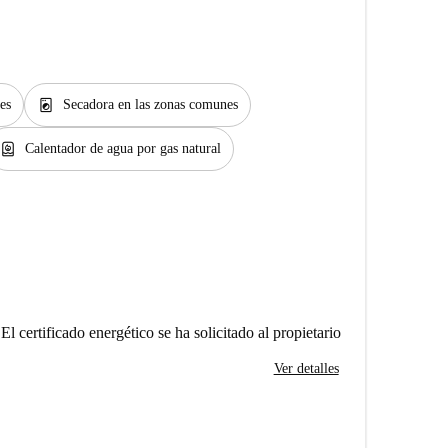
local_laundry_service
es
Secadora en las zonas comunes
water_heater
Calentador de agua por gas natural
El certificado energético se ha solicitado al propietario
Ver detalles