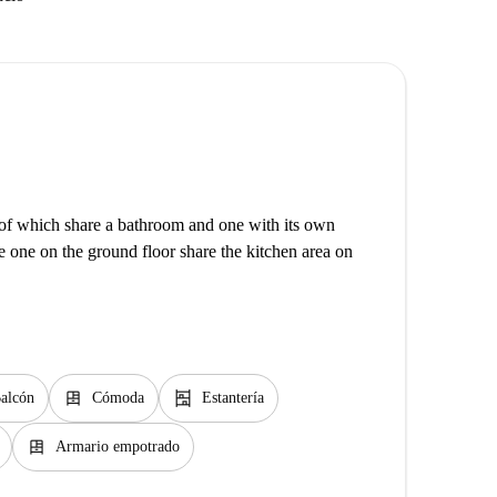
o of which share a bathroom and one with its own
e one on the ground floor share the kitchen area on
dresser
shelves
alcón
Cómoda
Estantería
dresser
Armario empotrado