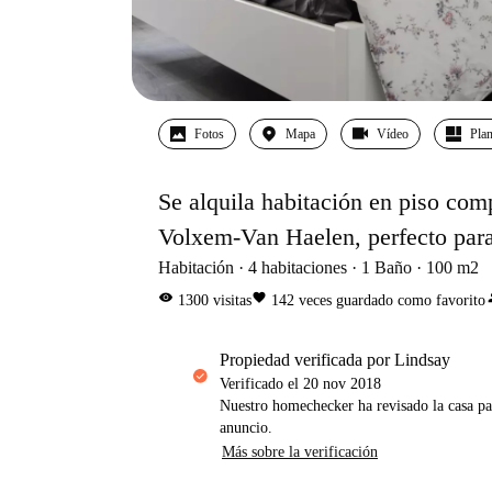
Fotos
Mapa
Vídeo
Pla
Se alquila habitación en piso com
Volxem-Van Haelen, perfecto para
Habitación
4
habitaciones
1
Baño
100
m2
visibility
favorite
pe
1300
visitas
142
veces guardado como favorito
propiedad verificada por Lindsay
Verificado el
20 nov 2018
Nuestro homechecker ha revisado la casa pa
anuncio.
Más sobre la verificación