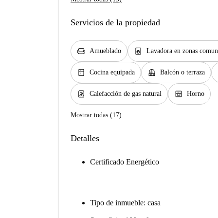
Servicios de la propiedad
chair
local_laundry_service
Amueblado
Lavadora en zonas comun
kitchen
balcony
Cocina equipada
Balcón o terraza
water_heater
oven_gen
Calefacción de gas natural
Horno
Mostrar todas (17)
Detalles
Certificado Energético
Tipo de inmueble: casa