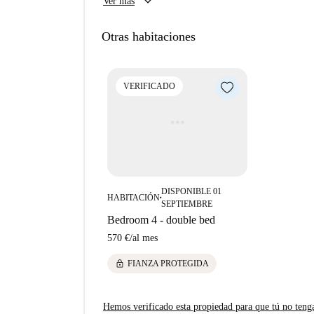
keyboard_arrow_down
Épicerie Coopérative. Proxy Delhaize y Speedy 
Ver más
cómoda o el armario empotrado que se proporci
para comer. Además, el conocido Estadio Joseph
ofreciendo opciones de ocio para los residentes.
Otras habitaciones
VERIFICADO
DISPONIBLE 01
HABITACIÓN
■
SEPTIEMBRE
Bedroom 4 - double bed
570 €
/
al mes
lock
FIANZA PROTEGIDA
Hemos verificado esta propiedad para que tú no teng