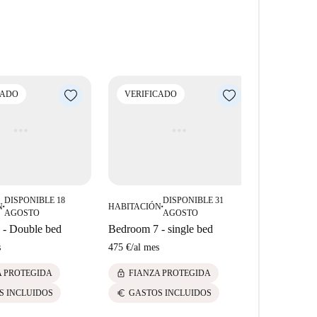
 más económica al alojamiento en la capital o un
ne y sólo necesitas un viaje ocasional a Bruselas, te
quibles. La casa está a unos 2 minutos andando de la
las Sur.
CADO
VERIFICADO
VERIFI
oi y Bruselas. Esta hermosa casa cuenta con 9
on su propia ducha, WC y nevera privados. Los
n un acogedor salón y cocina equipada (placas de
 jardín y aparcamiento para bicicletas. Generalmente es
otros aparcamientos cercanos lo convierten en un buen
 muchas pequeñas tiendas de alimentación,
DISPONIBLE 18
DISPONIBLE 31
N
HABITACIÓN
HABITACIÓ
■
■
AGOSTO
AGOSTO
 - Double bed
Bedroom 7 - single bed
Bedroom 1 
s
475 €
/
al mes
430 €
/
al me
lock
lock
A PROTEGIDA
FIANZA PROTEGIDA
FIANZ
euro
euro
S INCLUIDOS
GASTOS INCLUIDOS
GASTO