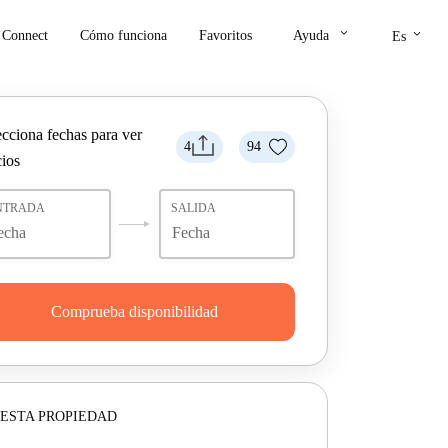
keyboard_arrow_down
keyboard_arrow_down
Connect
Cómo funciona
Favoritos
Ayuda
Es
ecciona fechas para ver
4
94
cios
NTRADA
SALIDA
Comprueba disponibilidad
ESTA PROPIEDAD