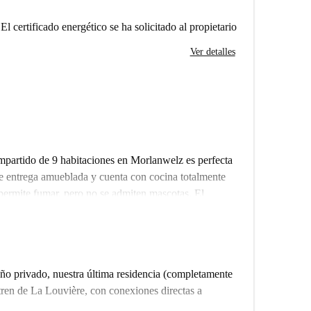
El certificado energético se ha solicitado al propietario
Ver detalles
mpartido de 9 habitaciones en Morlanwelz es perfecta
se entrega amueblada y cuenta con cocina totalmente
e permite fumar, pero no se admiten mascotas. El
 que garantiza su calidad y fiabilidad. Se permite la
an variedad de opciones gastronómicas en las
Bella Napoli o de la cocina belga local en Au Bistrot.
o privado, nuestra última residencia (completamente
 lugar emblemático de la localidad. Otros restaurantes,
tren de La Louvière, con conexiones directas a
ncuentran a poca distancia a pie.