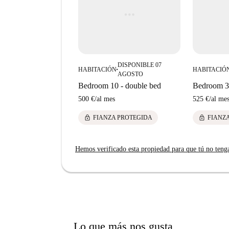
ofrece una fantástica oportunidad para explorar l
DISPONIBLE 07
HABITACIÓN
HABITACIÓ
■
AGOSTO
Bedroom 10 - double bed
Bedroom 3 
500 €
/
al mes
525 €
/
al me
lock
lock
FIANZA PROTEGIDA
FIANZ
Hemos verificado esta propiedad para que tú no teng
Lo que más nos gusta