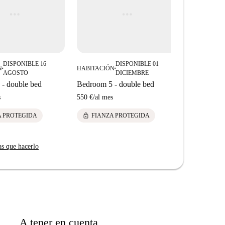
a oferta cultural de Bruselas a un paso.
DISPONIBLE 16
DISPONIBLE 01
N
HABITACIÓN
HABITACIÓ
■
■
AGOSTO
DICIEMBRE
- double bed
Bedroom 5 - double bed
Bedroom 7 
s
550 €
/
al mes
500 €
/
al me
lock
lock
A PROTEGIDA
FIANZA PROTEGIDA
FIANZ
as que hacerlo
A tener en cuenta