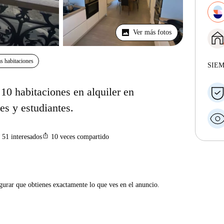
Ver más fotos
s habitaciones
SIE
10 habitaciones en alquiler en
es y estudiantes.
ios_share
51
interesados
10
veces compartido
gurar que obtienes exactamente lo que ves en el anuncio.