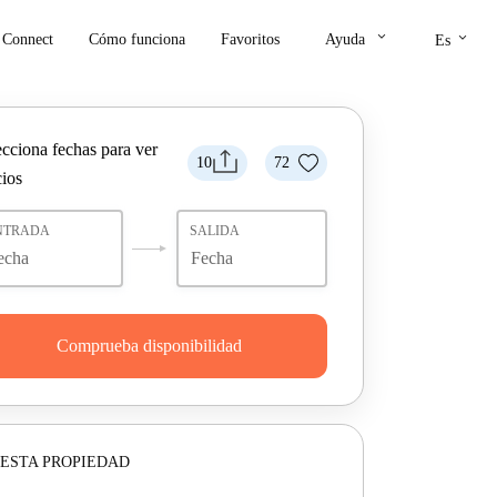
keyboard_arrow_down
keyboard_arrow_down
Connect
Cómo funciona
Favoritos
Ayuda
Es
ecciona fechas para ver
10
72
cios
NTRADA
SALIDA
Comprueba disponibilidad
ESTA PROPIEDAD