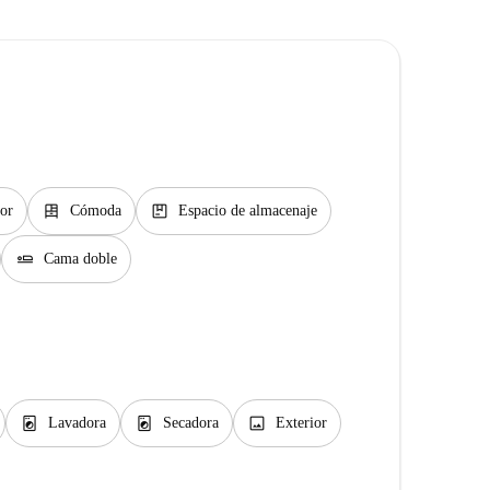
dresser
package
ior
Cómoda
Espacio de almacenaje
airline_seat_flat
Cama doble
local_laundry_service
local_laundry_service
image
Lavadora
Secadora
Exterior