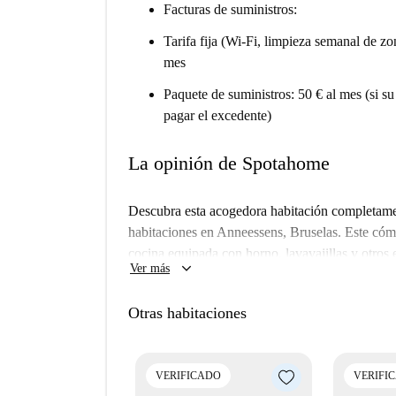
Facturas de suministros:
Tarifa fija (Wi-Fi, limpieza semanal de zo
mes
Paquete de suministros: 50 € al mes (si s
pagar el excedente)
La opinión de Spotahome
Descubra esta acogedora habitación completam
habitaciones en Anneessens, Bruselas. Este có
cocina equipada con horno, lavavajillas y otros
keyboard_arrow_down
Ver más
habitaciones exteriores y un balcón compartido pa
para estudiantes o profesionales, con oportunida
Otras habitaciones
propietario da la bienvenida a ocupantes de cua
Anneessens es un barrio animado de Bruselas, lle
pie, encontrará varias atracciones destacadas c
VERIFICADO
VERIFI
otras obras de arte callejero, como el Mural-