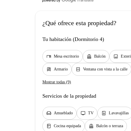
¿Qué ofrece esta propiedad?
Tu habitación (Dormitorio 4)
desk
balcony
image
Mesa escritorio
Balcón
Exter
dresser
window_closed
Armario
Ventana con vista a la calle
Mostrar todas (9)
Servicios de la propiedad
chair
tv
dishwasher_gen
Amueblado
TV
Lavavajillas
kitchen
balcony
Cocina equipada
Balcón o terraza