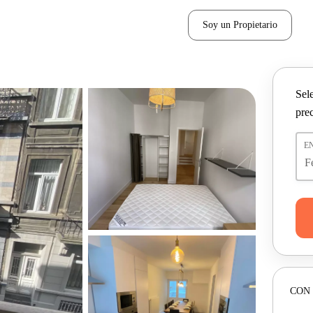
Soy un Propietario
Sel
pre
E
CON 