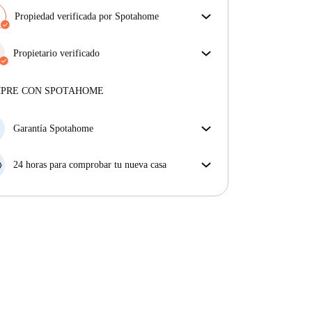
Propiedad verificada por Spotahome
Nuestro equipo ha revisado la casa para asegurar que
obtienes exactamente lo que ves en el anuncio.
Propietario verificado
Más sobre la verificación
Profesional
·
9 años
con nosotros
Más sobre este arrendador
MPRE CON SPOTAHOME
Más sobre la verificación
Garantía Spotahome
Si el propietario cancela tu reserva dentro de las 48
horas previas a la fecha de entrada, Spotahome A) te
24 horas para comprobar tu nueva casa
ayudará a encontrar un nuevo alojamiento y cubrirá
Si existe alguna diferencia con el anuncio que viste
el hotel hasta que encuentres nueva casa o B) te hará
en Spotahome, comunícanoslo dentro de las 24 horas
la devolución íntegra de la reserva.
siguientes a tu llegada para que podamos buscar una
solución.