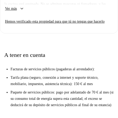
la cocina está equipada. No se admiten mascotas ni fumadores, y las
keyboard_arrow_down
Ver más
parejas son bienvenidas. Lamentablemente, el alojamiento no dispone de
lavadora ni televisor.
Hemos verificado esta propiedad para que tú no tengas que hacerlo
El barrio Université de Bruselas ofrece excelentes conexiones. En las
inmediaciones, encontrarás una variedad de restaurantes como De
Montmartre y La Pagode D'or, así como lugares destacados como Escape
Rush, una reconocida atracción turística.
A tener en cuenta
Facturas de servicios públicos (pagaderas al arrendador):
Tarifa plana (seguro, conexión a internet y soporte técnico,
mobiliario, impuestos, asistencia técnica): 150 € al mes
Paquete de servicios públicos: pago por adelantado de 70 € al mes (si
su consumo total de energía supera esta cantidad, el exceso se
deducirá de su depósito de servicios públicos al final de su estancia)