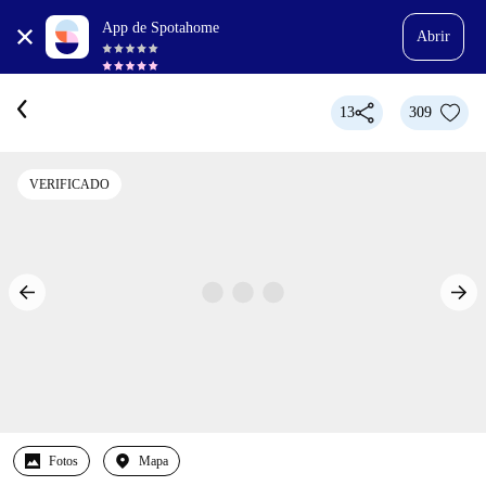
App de Spotahome
Abrir
13
309
VERIFICADO
Fotos
Mapa