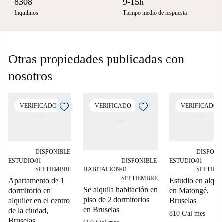
8308
9-15h
Inquilinos
Tiempo medio de respuesta
Otras propiedades publicadas con
nosotros
VERIFICADO
VERIFICADO
VERIFICADO
DISPONIBLE
DISPONI
DISPONIBLE
ESTUDIO
01
ESTUDIO
01
■
■
HABITACIÓN
01
SEPTIEMBRE
SEPTIEM
■
SEPTIEMBRE
Apartamento de 1
Estudio en alquil
Se alquila habitación en
dormitorio en
en Matongé,
piso de 2 dormitorios
alquiler en el centro
Bruselas
en Bruselas
de la ciudad,
810 €
/
al mes
Bruselas