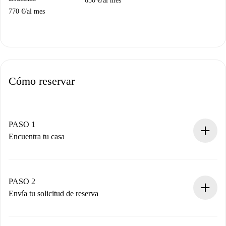
650 €
/
al mes
770 €
/
al mes
Cómo reservar
PASO 1
Encuentra tu casa
Proceso de reserva 100% online.
Casas y Propietarios verificados.
Tienes toda la información necesaria por adelantado.
PASO 2
Envía tu solicitud de reserva
Envía detalles básicos de tu perfil y de tu método de pago.
Recuerda que no te cobraremos nada hasta que el