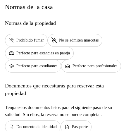
Normas de la casa
Normas de la propiedad
smoke_free
pet_supplies
Prohibido fumar
No se admiten mascotas
partner_heart
Perfecto para estancias en pareja
school
business_center
Perfecto para estudiantes
Perfecto para profesionales
Documentos que necesitarás para reservar esta
propiedad
Tenga estos documentos listos para el siguiente paso de su
solicitud. Sin ellos, la reserva no se puede completar.
description
description
Documento de identidad
Pasaporte