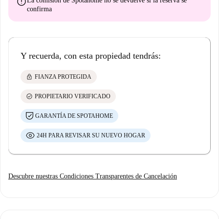
error
La comisión de Spotahome
no se devuelve
si la reserva se
confirma
Y recuerda, con esta propiedad tendrás:
lock
FIANZA PROTEGIDA
check_circle
PROPIETARIO VERIFICADO
GARANTÍA DE SPOTAHOME
24H PARA REVISAR SU NUEVO HOGAR
Descubre nuestras Condiciones Transparentes de Cancelación