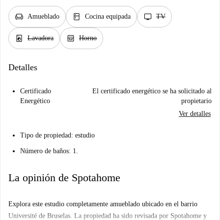
chair
kitchen
tv
Amueblado
Cocina equipada
TV
local_laundry_service
oven_gen
Lavadora
Horno
Detalles
Certificado
El certificado energético se ha solicitado al
Energético
propietario
Ver detalles
Tipo de propiedad: estudio
Número de baños: 1.
La opinión de Spotahome
Explora este estudio completamente amueblado ubicado en el barrio
Université de Bruselas. La propiedad ha sido revisada por Spotahome y