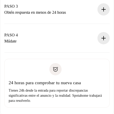
propietario acepte.
PASO 3
Obtén respuesta en menos de 24 horas
El propietario tiene menos de 24 horas para confirmar.
Si es aceptada, te haremos el cargo y te pondremos en
contacto con el propietario.
PASO 4
Si es rechazada: No te haremos ningún cargo y te
Múdate
ofreceremos alternativas.
Acuerda con el propietario los detalles de tu llegada,
Documentos necesarios si tu propiedad es “
Spotahome
recogida de llaves, etc.
plus
”.
Spotahome sólo transferirá el primer pago al propietario si
Documento de identidad o Pasaporte
no nos comunicas ningún problema.
Prueba de solvencia
Domiciliación del pago
24 horas para comprobar tu nueva casa
Tienes 24h desde la entrada para reportar discrepancias
significativas entre el anuncio y la realidad. Spotahome trabajará
para resolverlo.