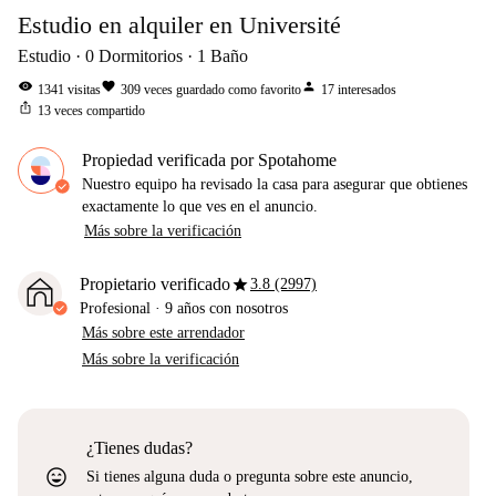
Estudio en alquiler en Université
Estudio
0
Dormitorios
1
Baño
visibility
favorite
person
1341
visitas
309
veces guardado como favorito
17
interesados
ios_share
13
veces compartido
Propiedad verificada por Spotahome
Nuestro equipo ha revisado la casa para asegurar que obtienes
exactamente lo que ves en el anuncio.
Más sobre la verificación
star
Propietario verificado
3.8 (2997)
Profesional
·
9 años
con nosotros
Más sobre este arrendador
Más sobre la verificación
¿Tienes dudas?
sentiment_very_satisfied
Si tienes alguna duda o pregunta sobre este anuncio,