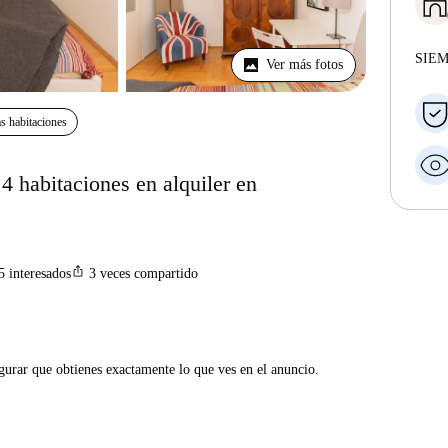
SIE
Ver más fotos
s habitaciones
4 habitaciones en alquiler en
ios_share
5
interesados
3
veces compartido
gurar que obtienes exactamente lo que ves en el anuncio.