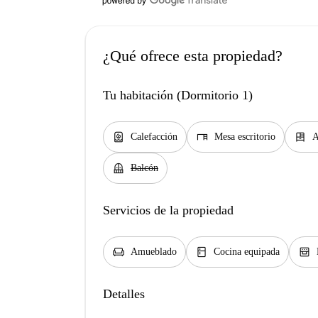
¿Qué ofrece esta propiedad?
Tu habitación (Dormitorio 1)
water_heater
desk
dresser
Calefacción
Mesa escritorio
A
balcony
Balcón
Servicios de la propiedad
chair
kitchen
oven_gen
Amueblado
Cocina equipada
Detalles