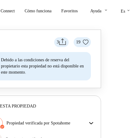
keyboard_arrow_down
keyboard_arrow_down
Connect
Cómo funciona
Favoritos
Ayuda
Es
3
19
Debido a las condiciones de reserva del
propietario esta propiedad no está disponible en
este momento.
ESTA PROPIEDAD
Propiedad verificada por Spotahome
Nuestro equipo ha revisado la casa para asegurar que