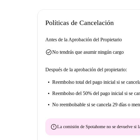
cultural mientras vives cómodamente en Budape
Políticas de Cancelación
Antes de la Aprobación del Propietario
check_circle
No tendrás que asumir ningún cargo
Después de la aprobación del propietario:
Reembolso total del pago inicial
si se cancel
Reembolso del 50% del pago inicial
si se ca
No reembolsable
si se cancela 29 días o men
error
La comisión de Spotahome
no se devuelve
si l