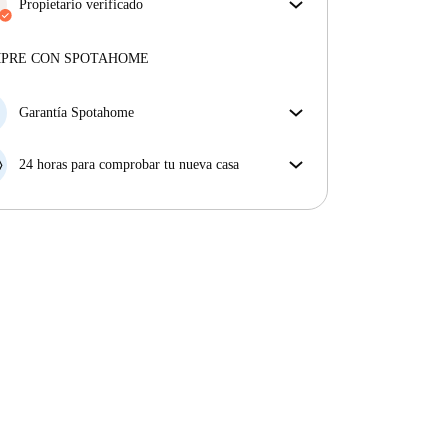
obtienes exactamente lo que ves en el anuncio.
Propietario verificado
Más sobre la verificación
Profesional
·
8 años
con nosotros
Más sobre este arrendador
MPRE CON SPOTAHOME
Más sobre la verificación
Garantía Spotahome
Si el propietario cancela tu reserva dentro de las 48
horas previas a la fecha de entrada, Spotahome A) te
24 horas para comprobar tu nueva casa
ayudará a encontrar un nuevo alojamiento y cubrirá
Si existe alguna diferencia con el anuncio que viste
el hotel hasta que encuentres nueva casa o B) te hará
en Spotahome, comunícanoslo dentro de las 24 horas
la devolución íntegra de la reserva.
siguientes a tu llegada para que podamos buscar una
solución.