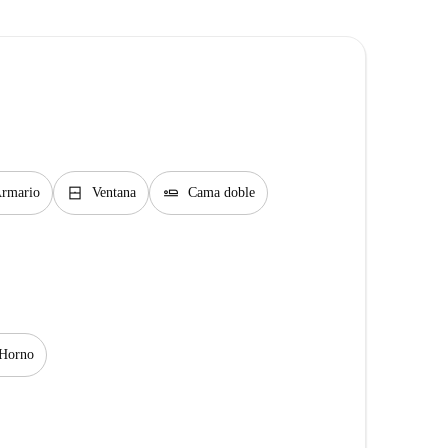
window_closed
airline_seat_flat
rmario
Ventana
Cama doble
Horno