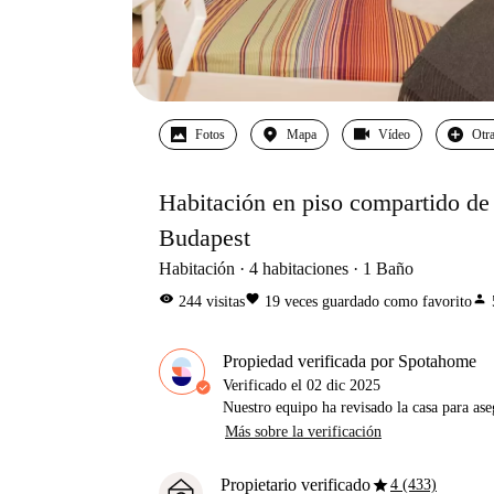
Fotos
Mapa
Vídeo
Otra
Habitación en piso compartido de 
Budapest
Habitación
4
habitaciones
1
Baño
visibility
favorite
person
244
visitas
19
veces guardado como favorito
Propiedad verificada por Spotahome
Verificado el
02 dic 2025
Nuestro equipo ha revisado la casa para ase
Más sobre la verificación
star
Propietario verificado
4 (433)