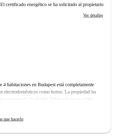
El certificado energético se ha solicitado al propietario
Ver detalles
de 4 habitaciones en Budapest está completamente
n electrodomésticos como horno. La propiedad ha
a experiencia de alquiler fiable para los posibles
 puntos de interés, como la Universidad
as que hacerlo
 renombre, como la escultura Jókai Mór, el parque de
erca. Disfruta de fácil acceso a lugares de interés