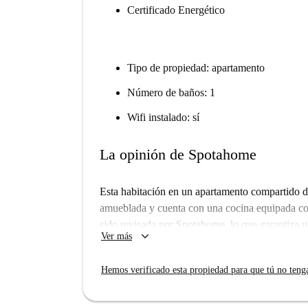
Certificado Energético
Tipo de propiedad: apartamento
Número de baños: 1
Wifi instalado: sí
La opinión de Spotahome
Esta habitación en un apartamento compartido 
amueblada y cuenta con una cocina equipada co
sido revisada por Spotahome, lo que garantiza un
keyboard_arrow_down
Ver más
inquilinos.
El apartamento se encuentra cerca de numerosos
Hemos verificado esta propiedad para que tú no teng
Metropolitana y varias atracciones turísticas de
realidad virtual y la casa de escape, todos muy c