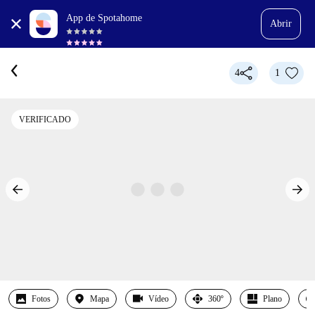
App de Spotahome
Abrir
4
1
VERIFICADO
Fotos
Mapa
Vídeo
360º
Plano