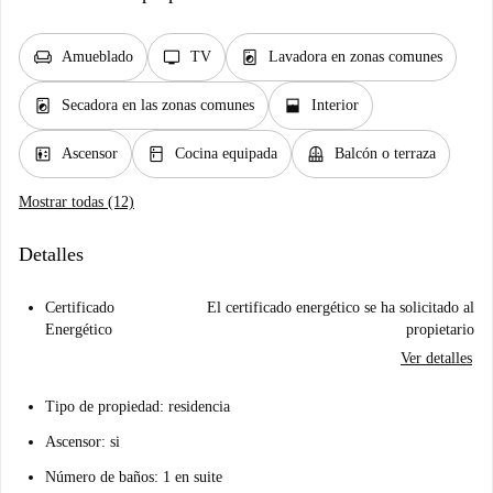
chair
tv
local_laundry_service
Amueblado
TV
Lavadora en zonas comunes
local_laundry_service
window_open
Secadora en las zonas comunes
Interior
elevator
kitchen
balcony
Ascensor
Cocina equipada
Balcón o terraza
Mostrar todas (12)
Detalles
Certificado
El certificado energético se ha solicitado al
Energético
propietario
Ver detalles
Tipo de propiedad: residencia
Ascensor: si
Número de baños: 1 en suite