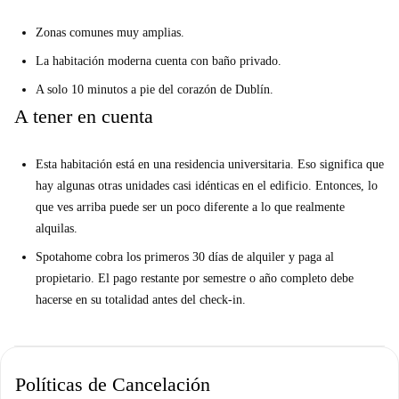
conveniencia central. Estás a solo 10 minutos de O'Connell Street, por lo
Zonas comunes muy amplias.
que el corazón de Dublín está al alcance de tu mano.
La habitación moderna cuenta con baño privado.
Esta propiedad está bien ubicada para varias universidades, incluidas TU
A solo 10 minutos a pie del corazón de Dublín.
Dublin, DCU y Trinity. RCSI está a solo 4 minutos en Luas. Es ideal
A tener en cuenta
para las personas que buscan un lugar central para divertirse.
Tu inspector de casas, Jenny, dijo:
Esta habitación está en una residencia universitaria. Eso significa que
“Me encantó esta propiedad. Es un edificio fantástico en el centro de
hay algunas otras unidades casi idénticas en el edificio. Entonces, lo
Dublín. La habitación tiene mucho espacio de almacenamiento y da al
que ves arriba puede ser un poco diferente a lo que realmente
bonito patio. "
alquilas.
Ayúdame a decidir ...
Spotahome cobra los primeros 30 días de alquiler y paga al
Esta propiedad es ideal para personas extrovertidas con un gusto por la
propietario. El pago restante por semestre o año completo debe
vida ocupada de la ciudad. A ti y a tus nuevos amigos les encantará estar
hacerse en su totalidad antes del check-in.
a solo unos minutos de una gran variedad de bares, restaurantes y
tiendas. Nunca hay un momento aburrido por aquí.
Políticas de Cancelación