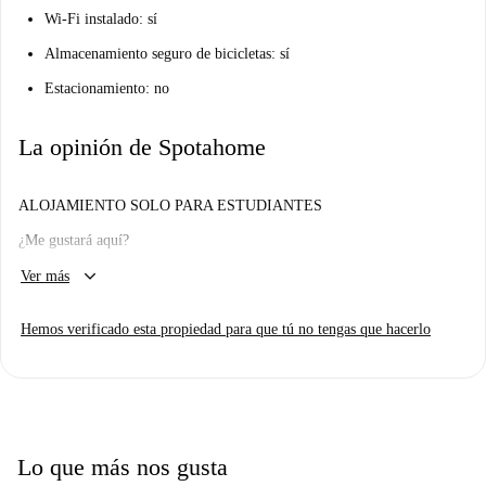
Wi-Fi instalado: sí
Almacenamiento seguro de bicicletas: sí
Estacionamiento: no
La opinión de Spotahome
ALOJAMIENTO SOLO PARA ESTUDIANTES
¿Me gustará aquí?
keyboard_arrow_down
Nos encantó y lo recomendaría. Esta es una residencia de estudiantes
Ver más
moderna con las mejores instalaciones de la ciudad.
Hemos verificado esta propiedad para que tú no tengas que hacerlo
¿De Verdad? Dime más...
Te encantarán estas increíbles instalaciones. Puede ir al gimnasio, tomar
el sol en la terraza de la azotea, acurrucarse con una película en la sala de
cine o socializar en la sala común. Siempre habrá alguien nuevo a quien
conocer en esta residencia para disfrutarlo todo.
Lo que más nos gusta
Creemos que es ideal para las mariposas sociales que aman la