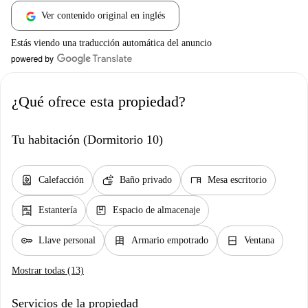
Ver contenido original en inglés
Estás viendo una traducción automática del anuncio
¿Qué ofrece esta propiedad?
Tu habitación (Dormitorio 10)
water_heater
soap
desk
Calefacción
Baño privado
Mesa escritorio
shelves
package
Estantería
Espacio de almacenaje
key
dresser
window_closed
Llave personal
Armario empotrado
Ventana
Mostrar todas (13)
Servicios de la propiedad