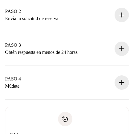
Casas y Propietarios verificados.
Tienes toda la información necesaria por adelantado.
PASO 2
Envía tu solicitud de reserva
Envía detalles básicos de tu perfil y de tu método de pago.
Recuerda que no te cobraremos nada hasta que el
propietario acepte.
PASO 3
Obtén respuesta en menos de 24 horas
El propietario tiene menos de 24 horas para confirmar.
Si es aceptada, te haremos el cargo y te pondremos en
contacto con el propietario.
PASO 4
Si es rechazada: No te haremos ningún cargo y te
Múdate
ofreceremos alternativas.
Acuerda con el propietario los detalles de tu llegada,
Documentos necesarios si tu propiedad es “
Spotahome
recogida de llaves, etc.
plus
”.
Spotahome sólo transferirá el primer pago al propietario si
Documento de identidad o Pasaporte
no nos comunicas ningún problema.
Prueba de solvencia
Domiciliación del pago