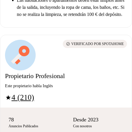
Las habitaciones o apartamentos deben estar limpios antes
de la salida, incluyendo la ropa de cama, los baños, etc. Si
no se realiza la limpieza, se retendrán 100 € del depósito.
check_circle
VERIFICADO POR SPOTAHOME
Propietario Profesional
Este propietario habla Inglés
4 (210)
star
78
Desde 2023
Anuncios Publicados
Con nosotros