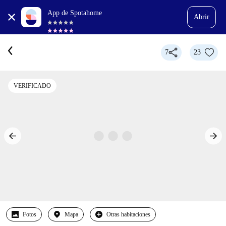
App de Spotahome
Abrir
7
23
VERIFICADO
Fotos
Mapa
Otras habitaciones