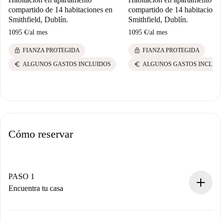
compartido de 14 habitaciones en
compartido de 14 habitacione
Smithfield, Dublín.
Smithfield, Dublín.
1095 €
/
al mes
1095 €
/
al mes
lock
lock
FIANZA PROTEGIDA
FIANZA PROTEGIDA
euro
euro
ALGUNOS GASTOS INCLUIDOS
ALGUNOS GASTOS INCLUI
Cómo reservar
PASO 1
Encuentra tu casa
Proceso de reserva 100% online.
Casas y Propietarios verificados.