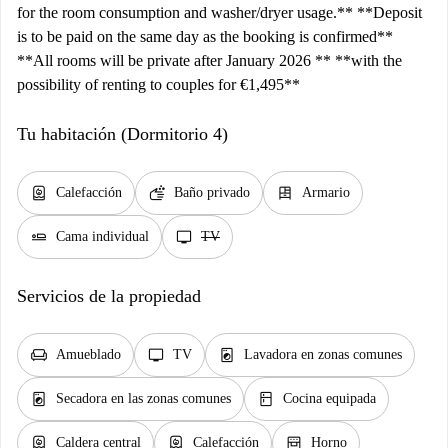
for the room consumption and washer/dryer usage.** **Deposit
is to be paid on the same day as the booking is confirmed**
**All rooms will be private after January 2026 ** **with the
possibility of renting to couples for €1,495**
Tu habitación (Dormitorio 4)
water_heater
soap
dresser
Calefacción
Baño privado
Armario
airline_seat_flat
tv
Cama individual
TV
Servicios de la propiedad
chair
tv
local_laundry_service
Amueblado
TV
Lavadora en zonas comunes
local_laundry_service
kitchen
Secadora en las zonas comunes
Cocina equipada
water_heater
water_heater
oven_gen
Caldera central
Calefacción
Horno