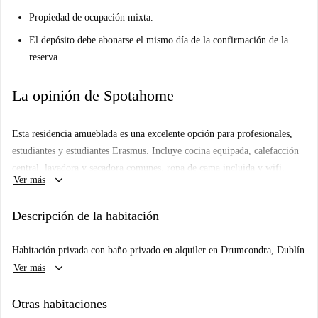
Propiedad de ocupación mixta.
El depósito debe abonarse el mismo día de la confirmación de la
reserva
La opinión de Spotahome
Esta residencia amueblada es una excelente opción para profesionales,
estudiantes y estudiantes Erasmus. Incluye cocina equipada, calefacción
central, lavadora y secadora comunes, ropa de cama incluida y wifi.
keyboard_arrow_down
Ver más
Spotahome ha revisado personalmente esta propiedad para garantizar un
alojamiento fiable y de alta calidad.
Descripción de la habitación
Ubicada en Ballybough, Dublín, encontrarás North Richmond Street, un
importante destino turístico, a menos de 150 metros, junto con
Habitación privada con baño privado en alquiler en Drumcondra, Dublín
restaurantes como Speedway y Eighty-Seven's. Otras atracciones
keyboard_arrow_down
Ver más
incluyen el Pavee Point Traveller & Roma Centre y el estadio Croke
Park, con lugares de interés cultural a poca distancia de la residencia.
Otras habitaciones