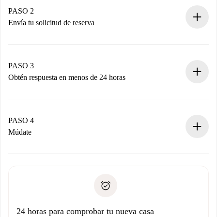
Tienes toda la información necesaria por adelantado.
PASO 2
Envía tu solicitud de reserva
Envía detalles básicos de tu perfil y de tu método de pago.
Recuerda que no te cobraremos nada hasta que el
propietario acepte.
PASO 3
Obtén respuesta en menos de 24 horas
El propietario tiene menos de 24 horas para confirmar.
Si es aceptada, te haremos el cargo y te pondremos en
contacto con el propietario.
PASO 4
Si es rechazada: No te haremos ningún cargo y te
Múdate
ofreceremos alternativas.
Acuerda con el propietario los detalles de tu llegada,
Documentos necesarios si tu propiedad es “
Spotahome
recogida de llaves, etc.
plus
”.
Spotahome sólo transferirá el primer pago al propietario si
Documento de identidad o Pasaporte
no nos comunicas ningún problema.
Prueba de solvencia
Domiciliación del pago
24 horas para comprobar tu nueva casa