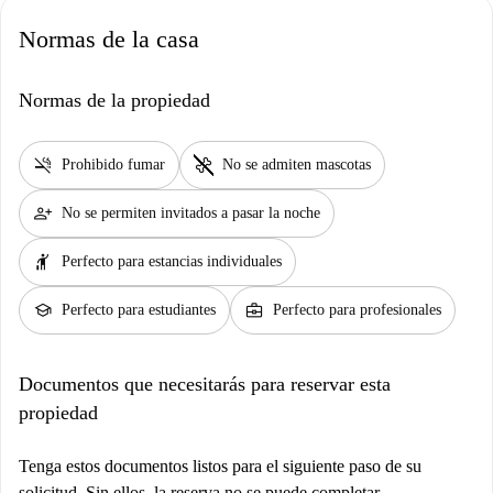
Normas de la casa
Normas de la propiedad
smoke_free
pet_supplies
Prohibido fumar
No se admiten mascotas
person_add
No se permiten invitados a pasar la noche
hail
Perfecto para estancias individuales
school
business_center
Perfecto para estudiantes
Perfecto para profesionales
Documentos que necesitarás para reservar esta
propiedad
Tenga estos documentos listos para el siguiente paso de su
solicitud. Sin ellos, la reserva no se puede completar.