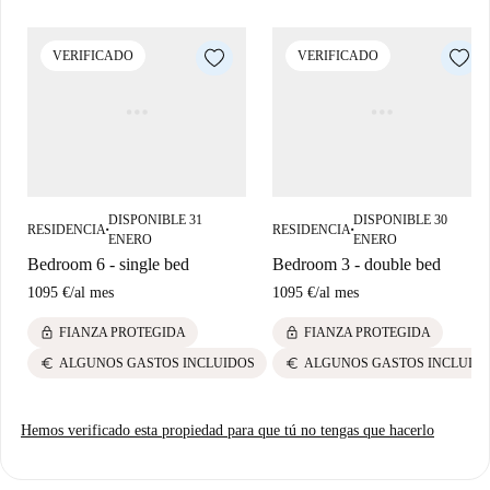
VERIFICADO
VERIFICADO
DISPONIBLE 31
DISPONIBLE 30
RESIDENCIA
RESIDENCIA
■
■
ENERO
ENERO
Bedroom 6 - single bed
Bedroom 3 - double bed
1095 €
/
al mes
1095 €
/
al mes
lock
lock
FIANZA PROTEGIDA
FIANZA PROTEGIDA
euro
euro
ALGUNOS GASTOS INCLUIDOS
ALGUNOS GASTOS INCLUID
Hemos verificado esta propiedad para que tú no tengas que hacerlo