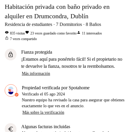
Habitación privada con baño privado en
alquiler en Drumcondra, Dublín
Residencia de estudiantes
7
Dormitorios
8
Baños
visibility
favorite
person
835
visitas
23
veces guardado como favorito
11
interesados
ios_share
7
veces compartido
Fianza protegida
lock
¡Estamos aquí para ponértelo fácil! Si el propietario no
te devuelve la fianza, nosotros te la reembolsamos.
Más información
Propiedad verificada por Spotahome
Verificado el
05 ago 2024
Nuestro equipo ha revisado la casa para asegurar que obtienes
exactamente lo que ves en el anuncio.
Más sobre la verificación
Algunas facturas incluidas
euro