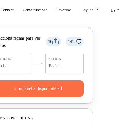
keyboard_arrow_down
keyboard_arrow_down
Connect
Cómo funciona
Favoritos
Ayuda
Es
ecciona fechas para ver
16
141
cios
NTRADA
SALIDA
Comprueba disponibilidad
ESTA PROPIEDAD