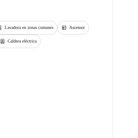
y_service
elevator
Lavadora en zonas comunes
Ascensor
water_heater
Caldera eléctrica