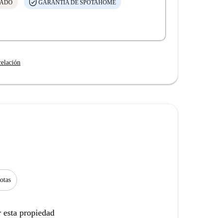
CADO
GARANTÍA DE SPOTAHOME
celación
otas
 esta propiedad