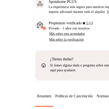
Spotahome PLUS
La experiencia más segura para nuestros inq
soporte adicional durante todo el alquiler.
V
star
Propietario verificado
5 (1)
Privado
·
1 años
con nosotros
Más sobre este arrendador
Más sobre la verificación
¿Tienes dudas?
sentiment_very_satisfied
Si tienes alguna duda o pregunta sobre est
aquí para ayudarte.
Resumen
Políticas de Cancelación
Normas 