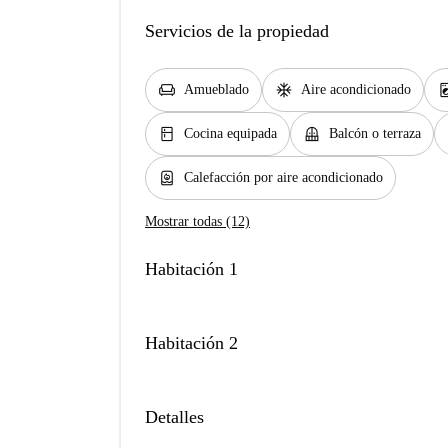
Servicios de la propiedad
chair
ac_unit
local_laundr
Amueblado
Aire acondicionado
kitchen
balcony
Cocina equipada
Balcón o terraza
water_heater
Calefacción por aire acondicionado
Mostrar todas (12)
Habitación 1
Habitación 2
Detalles