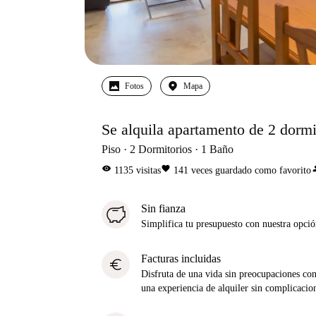
Fotos
Mapa
Se alquila apartamento de 2 dormi
Piso
2
Dormitorios
1
Baño
visibility
favorite
per
1135
visitas
141
veces guardado como favorito
Sin fianza
Simplifica tu presupuesto con nuestra opci
Facturas incluidas
euro
Disfruta de una vida sin preocupaciones con 
una experiencia de alquiler sin complicacio