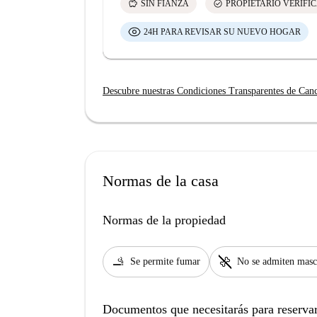
savings
check_circle
SIN FIANZA
PROPIETARIO VERIFI
24H PARA REVISAR SU NUEVO HOGAR
Descubre nuestras Condiciones Transparentes de Can
Normas de la casa
Normas de la propiedad
smoking_rooms
pet_supplies
Se permite fumar
No se admiten masc
Documentos que necesitarás para reservar