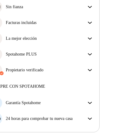
Sin fianza
Simplifica tu presupuesto con nuestra opción de
mudanza sin depósito.
Facturas incluidas
Disfruta de una vida sin preocupaciones con las
facturas incluidas, que cubren alquiler y servicios
La mejor elección
para una experiencia de alquiler sin complicaciones.
Propiedades seleccionadas para usted con precios
fantásticos, disponibilidad y primera categoría.
Spotahome PLUS
La experiencia más segura para nuestros inquilinos
más exigentes. Estándares más altos de seguridad y
Propietario verificado
soporte adicional durante todo el alquiler.
Ver más
Privado
·
1 años
con nosotros
Más sobre este arrendador
MPRE CON SPOTAHOME
Más sobre la verificación
Garantía Spotahome
Si el propietario cancela tu reserva dentro de las 48
horas previas a la fecha de entrada, Spotahome A) te
24 horas para comprobar tu nueva casa
ayudará a encontrar un nuevo alojamiento y cubrirá
Si existe alguna diferencia con el anuncio que viste
el hotel hasta que encuentres nueva casa o B) te hará
en Spotahome, comunícanoslo dentro de las 24 horas