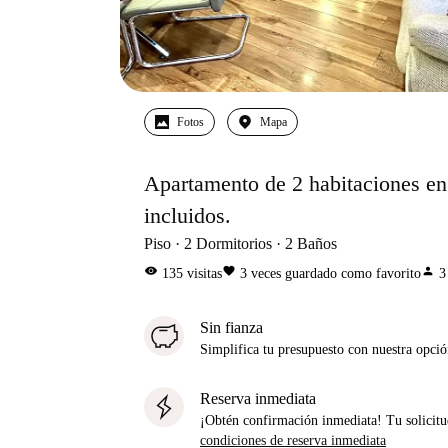
Fotos
Mapa
Apartamento de 2 habitaciones en 
incluidos.
Piso
2
Dormitorios
2
Baños
visibility
favorite
person
135
visitas
3
veces guardado como favorito
3
Sin fianza
Simplifica tu presupuesto con nuestra opci
Reserva inmediata
¡Obtén confirmación inmediata! Tu solicitu
condiciones de reserva inmediata