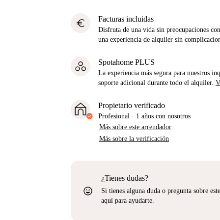
Facturas incluidas
euro
Disfruta de una vida sin preocupaciones con 
una experiencia de alquiler sin complicacio
Spotahome PLUS
La experiencia más segura para nuestros inq
soporte adicional durante todo el alquiler.
V
Propietario verificado
Profesional
·
1 años
con nosotros
Más sobre este arrendador
Más sobre la verificación
¿Tienes dudas?
sentiment_very_satisfied
Si tienes alguna duda o pregunta sobre est
aquí para ayudarte.