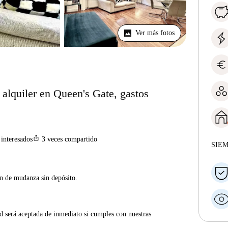
Ver más fotos
euro
alquiler en Queen's Gate, gastos
ios_share
interesados
3
veces compartido
SIE
ón de mudanza sin depósito.
d será aceptada de inmediato si cumples con nuestras