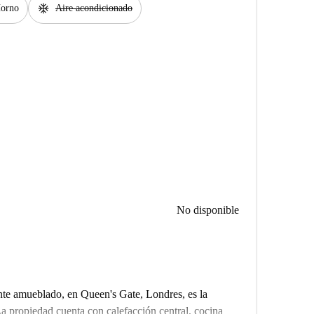
ac_unit
orno
Aire acondicionado
No disponible
te amueblado, en Queen's Gate, Londres, es la
a propiedad cuenta con calefacción central, cocina