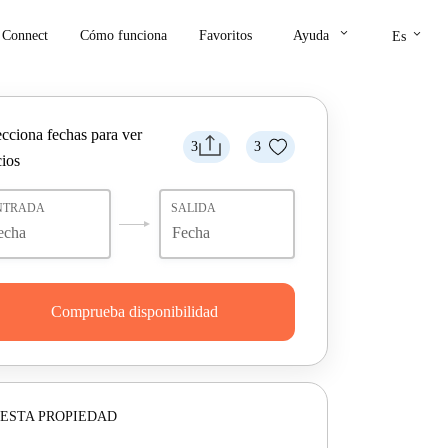
keyboard_arrow_down
keyboard_arrow_down
Connect
Cómo funciona
Favoritos
Ayuda
Es
ecciona fechas para ver
3
3
cios
NTRADA
SALIDA
Comprueba disponibilidad
ESTA PROPIEDAD