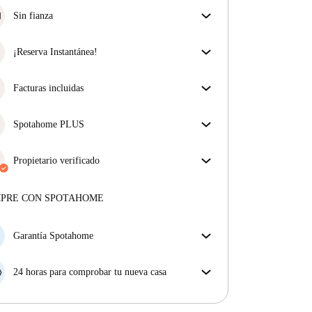
Sin fianza
Simplifica tu presupuesto con nuestra opción de
mudanza sin depósito.
¡Reserva Instantánea!
¡Buenas noticias! Tu solicitud de reserva será
aceptada de inmediato si reúnes las
Facturas incluidas
condiciones de la
Reserva Instantánea.
Disfruta de una vida sin preocupaciones con las
facturas incluidas, que cubren alquiler y servicios
Spotahome PLUS
para una experiencia de alquiler sin complicaciones.
La experiencia más segura para nuestros inquilinos
más exigentes. Estándares más altos de seguridad y
Propietario verificado
soporte adicional durante todo el alquiler.
Ver más
Profesional
·
1 años
con nosotros
Más sobre este arrendador
MPRE CON SPOTAHOME
Más sobre la verificación
Garantía Spotahome
Si el propietario cancela tu reserva dentro de las 48
horas previas a la fecha de entrada, Spotahome A) te
24 horas para comprobar tu nueva casa
ayudará a encontrar un nuevo alojamiento y cubrirá
Si existe alguna diferencia con el anuncio que viste
el hotel hasta que encuentres nueva casa o B) te hará
en Spotahome, comunícanoslo dentro de las 24 horas