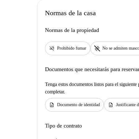
Normas de la casa
Normas de la propiedad
smoke_free
pet_supplies
Prohibido fumar
No se admiten masco
Documentos que necesitarás para reservar
Tenga estos documentos listos para el siguiente p
completar.
description
description
Documento de identidad
Justificante 
Tipo de contrato