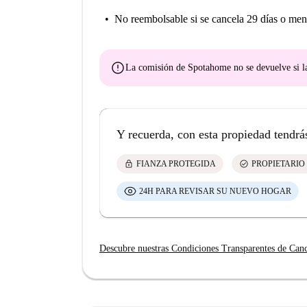
No reembolsable
si se cancela 29 días o men
error
La comisión de Spotahome
no se devuelve
si l
Y recuerda, con esta propiedad tendrá
lock
check_circle
FIANZA PROTEGIDA
PROPIETARIO
24H PARA REVISAR SU NUEVO HOGAR
Descubre nuestras Condiciones Transparentes de Can