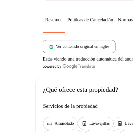
Resumen
Políticas de Cancelación
Normas 
Ver contenido original en inglés
Estás viendo una traducción automática del anu
¿Qué ofrece esta propiedad?
Servicios de la propiedad
chair
dishwasher_gen
local_laundry_service
Amueblado
Lavavajillas
Lava