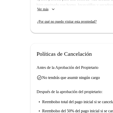
bien equipada con horno, lavavajillas y secadora.
keyboard_arrow_down
Ver más
incluidos, lo que lo hace muy práctico para los 
mascotas.
¿Por qué no puedo visitar esta propiedad?
Ubicado en el encantador barrio de Queen's Gate
atracciones como Kensington High Street, el Pa
Entre las opciones gastronómicas cercanas se inc
Zuaya London. Descubra la vibrante zona de Que
Políticas de Cancelación
Antes de la Aprobación del Propietario
check_circle
No tendrás que asumir ningún cargo
Después de la aprobación del propietario:
Reembolso total del pago inicial
si se cancel
Reembolso del 50% del pago inicial
si se ca