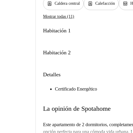
water_heater
water_heater
oven_gen
Caldera central
Calefacción
H
Mostrar todas (11)
Habitación 1
Habitación 2
Detalles
Certificado Energético
La opinión de Spotahome
Este apartamento de 2 dormitorios, completamen
opción perfecta para una cómoda vida urbana. L