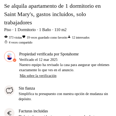
Se alquila apartamento de 1 dormitorio en
Saint Mary's, gastos incluidos, solo
trabajadores
Piso
1
Dormitorio
1
Baño
110
m2
visibility
favorite
person
373
visitas
19
veces guardado como favorito
12
interesados
ios_share
4
veces compartido
Propiedad verificada por Spotahome
Verificado el
12 mar 2025
Nuestro equipo ha revisado la casa para asegurar que obtienes
exactamente lo que ves en el anuncio.
Más sobre la verificación
Sin fianza
Simplifica tu presupuesto con nuestra opción de mudanza sin
depósito.
Facturas incluidas
euro