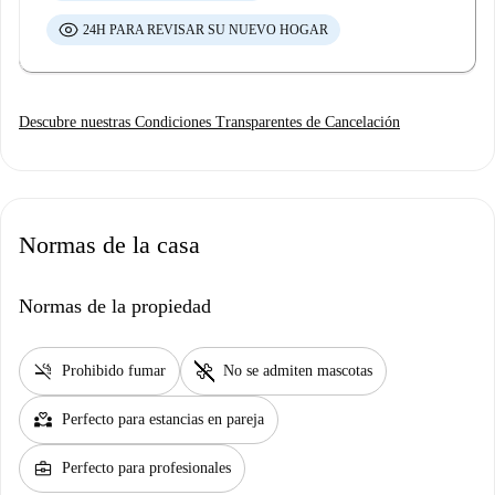
24H PARA REVISAR SU NUEVO HOGAR
Descubre nuestras Condiciones Transparentes de Cancelación
Normas de la casa
Normas de la propiedad
smoke_free
pet_supplies
Prohibido fumar
No se admiten mascotas
partner_heart
Perfecto para estancias en pareja
business_center
Perfecto para profesionales