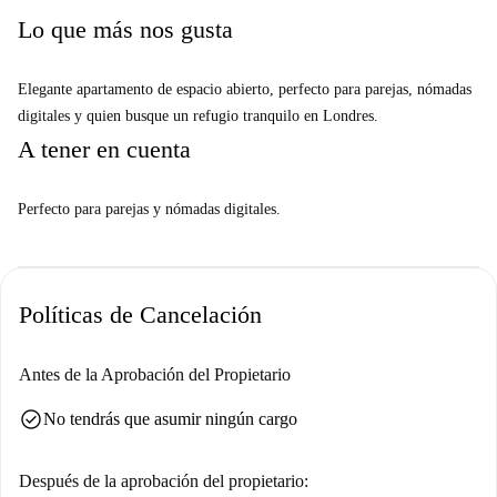
servicios a su alcance. Deléitese con la gastronomía local en restaurantes
Lo que más nos gusta
cercanos como Zaffrani y Angel Delicatessen. Lugares emblemáticos
como Teleport y la estatua de Sir Hugh Myddelton se encuentran a poca
Elegante apartamento de espacio abierto, perfecto para parejas, nómadas
distancia a pie. Disfrute de la comodidad y la conectividad al residir en
digitales y quien busque un refugio tranquilo en Londres.
este vibrante barrio.
A tener en cuenta
Perfecto para parejas y nómadas digitales.
Políticas de Cancelación
Antes de la Aprobación del Propietario
check_circle
No tendrás que asumir ningún cargo
Después de la aprobación del propietario: