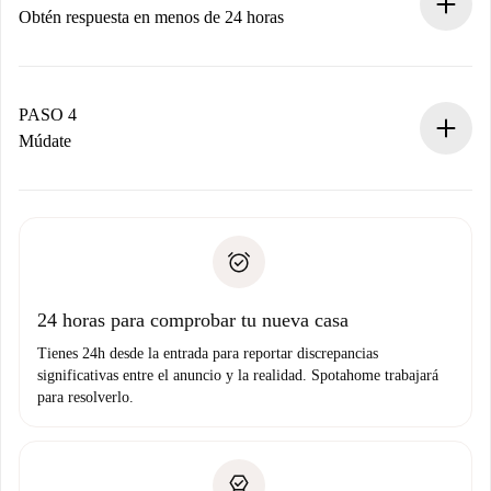
Obtén respuesta en menos de 24 horas
El propietario tiene menos de 24 horas para confirmar.
Si es aceptada, te haremos el cargo y te pondremos en
contacto con el propietario.
PASO 4
Si es rechazada: No te haremos ningún cargo y te
Múdate
ofreceremos alternativas.
Acuerda con el propietario los detalles de tu llegada,
Documentos necesarios si tu propiedad es “
Spotahome
recogida de llaves, etc.
plus
”.
Spotahome sólo transferirá el primer pago al propietario si
Documento de identidad o Pasaporte
no nos comunicas ningún problema.
Prueba de solvencia
Domiciliación del pago
24 horas para comprobar tu nueva casa
Tienes 24h desde la entrada para reportar discrepancias
significativas entre el anuncio y la realidad. Spotahome trabajará
para resolverlo.