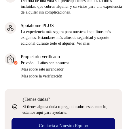
Disfruta de una vida sin preocupaciones con las facturas
incluidas, que cubren alquiler y servicios para una experiencia
de alquiler sin complicaciones.
Spotahome PLUS
La experiencia más segura para nuestros inquilinos más
exigentes. Estándares más altos de seguridad y soporte
adicional durante todo el alquiler.
Ver más
Propietario verificado
Privado
·
1 años
con nosotros
Más sobre este arrendador
Más sobre la verificación
¿Tienes dudas?
sentiment_very_satisfied
Si tienes alguna duda o pregunta sobre este anuncio,
estamos aquí para ayudarte.
Contacta a Nuestro Equipo