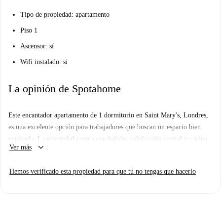
Tipo de propiedad: apartamento
Piso 1
Ascensor: sí
Wifi instalado: si
La opinión de Spotahome
Este encantador apartamento de 1 dormitorio en Saint Mary's, Londres,
es una excelente opción para trabajadores que buscan un espacio bien
equipado. La propiedad cuenta con balcón, calefacción central y cocina
keyboard_arrow_down
Ver más
equipada con lavavajillas y horno. Está amueblado para su comodidad y
los servicios como electricidad, agua, gas y wifi están incluidos en el
Hemos verificado esta propiedad para que tú no tengas que hacerlo
alquiler. Se admiten parejas y el apartamento es ideal para profesionales,
ya que cumple con la restricción de solo para trabajadores. Verificado
por Spotahome, su garantía de calidad está garantizada.
Saint Mary's es una animada zona de Londres, con diversas atracciones y