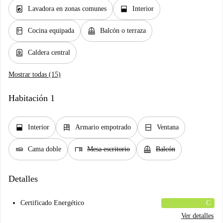
local_laundry_service
window_open
Lavadora en zonas comunes
Interior
kitchen
balcony
Cocina equipada
Balcón o terraza
water_heater
Caldera central
Mostrar todas (15)
Habitación 1
window_open
dresser
window_closed
Interior
Armario empotrado
Ventana
airline_seat_flat
desk
balcony
Cama doble
Mesa escritorio
Balcón
Detalles
Certificado Energético
C
Ver detalles