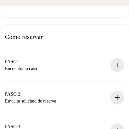
Cómo reservar
PASO 1
Encuentra tu casa
Proceso de reserva 100% online.
Casas y Propietarios verificados.
Tienes toda la información necesaria por adelantado.
PASO 2
Envía tu solicitud de reserva
Envía detalles básicos de tu perfil y de tu método de pago.
Recuerda que no te cobraremos nada hasta que el
propietario acepte.
PASO 3