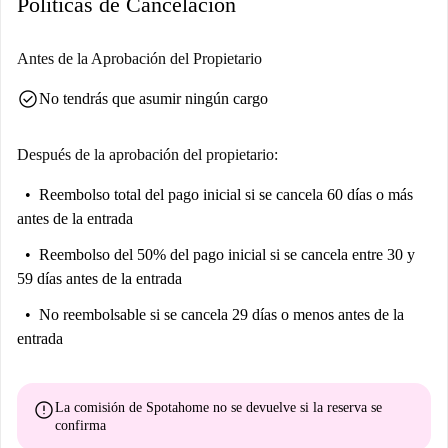
Políticas de Cancelación
El apartamento se encuentra cerca del famoso estadio de Twickenham, a
solo unos pasos. Además, podrá disfrutar de la variedad de restaurantes
cercanos, como Yo! Sushi y The Spirit of Rugby, y acceder a
Antes de la Aprobación del Propietario
supermercados locales como Tesco Extra. Forme parte de una
check_circle
No tendrás que asumir ningún cargo
comunidad dinámica residiendo en esta exclusiva ubicación.
Después de la aprobación del propietario:
Reembolso total del pago inicial
si se cancela 60 días o más
antes de la entrada
Reembolso del 50% del pago inicial
si se cancela entre 30 y
59 días antes de la entrada
No reembolsable
si se cancela 29 días o menos antes de la
entrada
error
La comisión de Spotahome
no se devuelve
si la reserva se
confirma