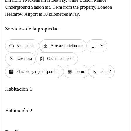
km from Twickenham Hideaway, while Boston Manor
Underground Station is 5.1 km from the property. London
Heathrow Airport is 10 kilometres away.
Servicios de la propiedad
chair
ac_unit
tv
Amueblado
Aire acondicionado
TV
local_laundry_service
kitchen
Lavadora
Cocina equipada
garage
oven_gen
square_foot
Plaza de garaje disponible
Horno
56 m2
Habitación 1
Habitación 2