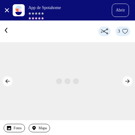
App de Spotahome
Abrir
2
3
Fotos
Mapa