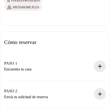
lock
FIANZA PROTEGIDA
SPOTAHOME PLUS
Cómo reservar
PASO 1
Encuentra tu casa
Proceso de reserva 100% online.
Casas y Propietarios verificados.
Tienes toda la información necesaria por adelantado.
PASO 2
Envía tu solicitud de reserva
Envía detalles básicos de tu perfil y de tu método de pago.