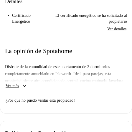
Detalles
Certificado
El certificado energético se ha solicitado al
Energético
propietario
Ver detalles
La opinión de Spotahome
Disfrute de la comodidad de este apartamento de 2 dormitorios
completamente amueblado en Isleworth. Ideal para parejas, esta
propiedad ofrece aire acondicionado central, cocina equipada, lavadora
keyboard_arrow_down
Ver más
privada y otras comodidades como aparcamiento. El entretenimiento está
garantizado gracias a la televisión y todos los gastos (luz, agua, gas y
¿Por qué no puedo visitar esta propiedad?
wifi) están incluidos. Aunque el anuncio no ha sido verificado
personalmente por un verificador de viviendas de Spotahome, todos los
propietarios se someten a un riguroso proceso de selección para
garantizar la calidad de las viviendas.