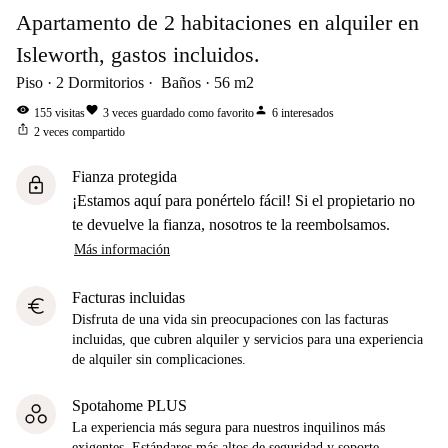
Apartamento de 2 habitaciones en alquiler en
Isleworth, gastos incluidos.
Piso
2
Dormitorios
Baños
56
m2
visibility
favorite
person
155
visitas
3
veces guardado como favorito
6
interesados
ios_share
2
veces compartido
Fianza protegida
lock
¡Estamos aquí para ponértelo fácil! Si el propietario no
te devuelve la fianza, nosotros te la reembolsamos.
Más información
Facturas incluidas
euro
Disfruta de una vida sin preocupaciones con las facturas
incluidas, que cubren alquiler y servicios para una experiencia
de alquiler sin complicaciones.
Spotahome PLUS
La experiencia más segura para nuestros inquilinos más
exigentes. Estándares más altos de seguridad y soporte