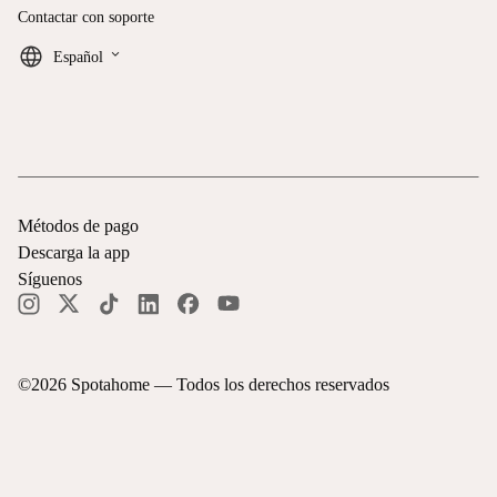
Contactar con soporte
keyboard_arrow_down
Español
Métodos de pago
Descarga la app
Síguenos
©
2026
Spotahome —
Todos los derechos reservados