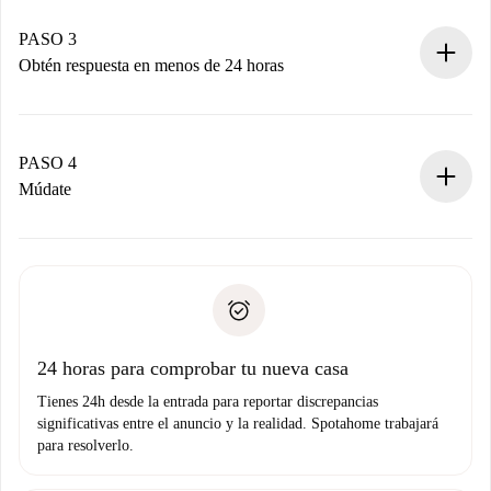
Recuerda que no te cobraremos nada hasta que el
propietario acepte.
PASO 3
Obtén respuesta en menos de 24 horas
El propietario tiene menos de 24 horas para confirmar.
Si es aceptada, te haremos el cargo y te pondremos en
contacto con el propietario.
PASO 4
Si es rechazada: No te haremos ningún cargo y te
Múdate
ofreceremos alternativas.
Acuerda con el propietario los detalles de tu llegada,
Documentos necesarios si tu propiedad es “
Spotahome
recogida de llaves, etc.
plus
”.
Spotahome sólo transferirá el primer pago al propietario si
Documento de identidad o Pasaporte
no nos comunicas ningún problema.
Prueba de solvencia
Domiciliación del pago
24 horas para comprobar tu nueva casa
Tienes 24h desde la entrada para reportar discrepancias
significativas entre el anuncio y la realidad. Spotahome trabajará
para resolverlo.