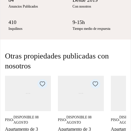
84
Desde 2019
Anuncios Publicados
Con nosotros
410
9-15h
Inquilinos
Tiempo medio de respuesta
Otras propiedades publicadas con
nosotros
DISPONIBLE 08
DISPONIBLE 08
DISPON
PISO
PISO
PISO
■
■
■
AGOSTO
AGOSTO
AGOS
Apartamento de 3
Apartamento de 3
Apartamen