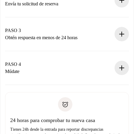
Envía tu solicitud de reserva
Envía detalles básicos de tu perfil y de tu método de pago.
Recuerda que no te cobraremos nada hasta que el
propietario acepte.
PASO 3
Obtén respuesta en menos de 24 horas
El propietario tiene menos de 24 horas para confirmar.
Si es aceptada, te haremos el cargo y te pondremos en
contacto con el propietario.
PASO 4
Si es rechazada: No te haremos ningún cargo y te
Múdate
ofreceremos alternativas.
Acuerda con el propietario los detalles de tu llegada,
Documentos necesarios si tu propiedad es “
Spotahome
recogida de llaves, etc.
plus
”.
Spotahome sólo transferirá el primer pago al propietario si
Documento de identidad o Pasaporte
no nos comunicas ningún problema.
Prueba de solvencia
Domiciliación del pago
24 horas para comprobar tu nueva casa
Tienes 24h desde la entrada para reportar discrepancias