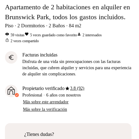
Apartamento de 2 habitaciones en alquiler en
Brunswick Park, todos los gastos incluidos.
Piso
2
Dormitorios
2
Baños
84
m2
visibility
favorite
person
59
visitas
5
veces guardado como favorito
2
interesados
ios_share
2
veces compartido
Facturas incluidas
euro
Disfruta de una vida sin preocupaciones con las facturas
incluidas, que cubren alquiler y servicios para una experiencia
de alquiler sin complicaciones.
star
Propietario verificado
3.8 (92)
Profesional
·
6 años
con nosotros
Más sobre este arrendador
Más sobre la verificación
¿Tienes dudas?