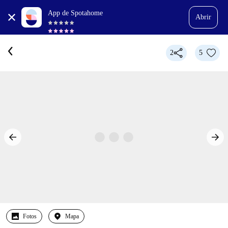
App de Spotahome
Abrir
2
5
Fotos
Mapa