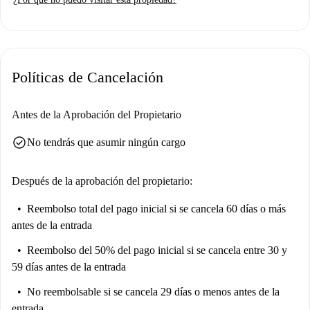
servicios, como electricidad, agua, gas y wifi, están incluidos en el
alquiler, lo que hará que tu estancia sea cómoda y sin complicaciones.
Brunswick Park es un barrio vibrante con multitud de servicios y
atracciones en las cercanías. El Hospital Saint Giles se encuentra a pocos
Políticas de Cancelación
pasos, al igual que otros lugares emblemáticos como el pozo Camber y
los jardines Lucas. Para comer, encontrarás varias opciones a poca
distancia, como Banzout-Lola's Kitchen y Patois, que ofrecen diversas
Antes de la Aprobación del Propietario
experiencias culinarias. También hay centros educativos cerca, como el
check_circle
No tendrás que asumir ningún cargo
Centro Al-Banyan, que ofrece una ubicación ideal para tus estudios.
Disfruta de una cómoda vida urbana con esta excelente oportunidad de
alquiler.
Después de la aprobación del propietario:
Reembolso total del pago inicial
si se cancela 60 días o más
antes de la entrada
Reembolso del 50% del pago inicial
si se cancela entre 30 y
59 días antes de la entrada
No reembolsable
si se cancela 29 días o menos antes de la
entrada