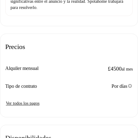
significativas entre el anuncio y la realidad. Spotahome trabajará
para resolverlo.
Precios
Alquiler mensual
£4500
al mes
info
Tipo de contrato
Por días
Ver todos los pagos
Disponibilidades