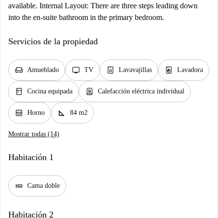
available. Internal Layout: There are three steps leading down
into the en-suite bathroom in the primary bedroom.
Servicios de la propiedad
chair
tv
dishwasher_gen
local_laundry_service
Amueblado
TV
Lavavajillas
Lavadora
kitchen
water_heater
Cocina equipada
Calefacción eléctrica individual
oven_gen
square_foot
Horno
84 m2
Mostrar todas (14)
Habitación 1
airline_seat_flat
Cama doble
Habitación 2