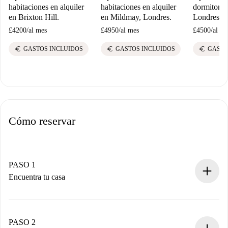
habitaciones en alquiler
habitaciones en alquiler
dormitorio 
en Brixton Hill.
en Mildmay, Londres.
Londres
£4200
/
al mes
£4950
/
al mes
£4500
/
al me
euro
euro
euro
GASTOS INCLUIDOS
GASTOS INCLUIDOS
GASTO
Cómo reservar
PASO 1
Encuentra tu casa
Proceso de reserva 100% online.
Casas y Propietarios verificados.
Tienes toda la información necesaria por adelantado.
PASO 2