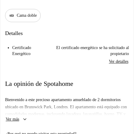
airline_seat_flat
Cama doble
Detalles
Certificado
El certificado energético se ha solicitado al
Energético
propietario
Ver detalles
La opinión de Spotahome
Bienvenido a este precioso apartamento amueblado de 2 dormitorios
ubicado en Brunswick Park, Londres. El apartamento está equipado con
comodidades modernas, incluyendo lavadora, lavavajillas, horno, TV y
keyboard_arrow_down
Ver más
calefacción eléctrica. La cocina está totalmente equipada, para que tengas
todo lo necesario para tus aventuras culinarias. Además, todos los
¿Por qué no puedo visitar esta propiedad?