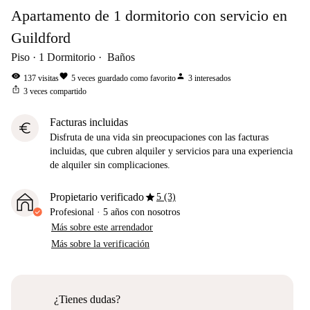
Apartamento de 1 dormitorio con servicio en
Guildford
Piso
1
Dormitorio
Baños
visibility
favorite
person
137
visitas
5
veces guardado como favorito
3
interesados
ios_share
3
veces compartido
Facturas incluidas
euro
Disfruta de una vida sin preocupaciones con las facturas
incluidas, que cubren alquiler y servicios para una experiencia
de alquiler sin complicaciones.
star
Propietario verificado
5 (3)
Profesional
·
5 años
con nosotros
Más sobre este arrendador
Más sobre la verificación
¿Tienes dudas?