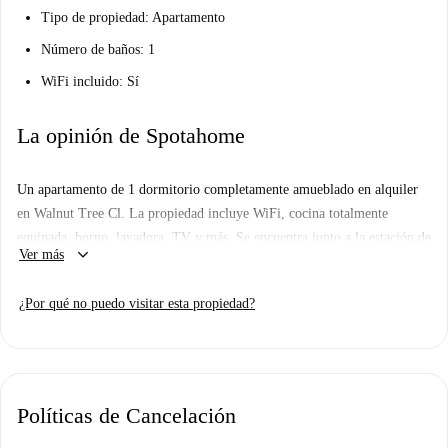
Tipo de propiedad
: Apartamento
Número de baños
: 1
WiFi incluido
: Sí
La opinión de Spotahome
Un apartamento de 1 dormitorio completamente amueblado en alquiler
en Walnut Tree Cl. La propiedad incluye WiFi, cocina totalmente
equipada, horno, lavadora, TV y más. Se encuentra junto a la estación de
keyboard_arrow_down
Ver más
tren de Guildford y a pocos pasos de la reserva natural de Newlands
Corner.
¿Por qué no puedo visitar esta propiedad?
Importante: no hemos visitado este lugar ... todavía. Enviamos a
Homecheckers a visitar todos los apartamentos en Spotahome, así que
regrese pronto para una visita guiada más fotos en 360 ° y HD.
Políticas de Cancelación