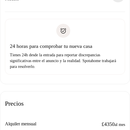
ofreceremos alternativas.
Acuerda con el propietario los detalles de tu llegada,
Documentos necesarios si tu propiedad es “
Spotahome
recogida de llaves, etc.
plus
”.
Spotahome sólo transferirá el primer pago al propietario si
Documento de identidad o Pasaporte
no nos comunicas ningún problema.
Prueba de solvencia
Domiciliación del pago
24 horas para comprobar tu nueva casa
Tienes 24h desde la entrada para reportar discrepancias
significativas entre el anuncio y la realidad. Spotahome trabajará
para resolverlo.
Precios
Alquiler mensual
£4350
al mes