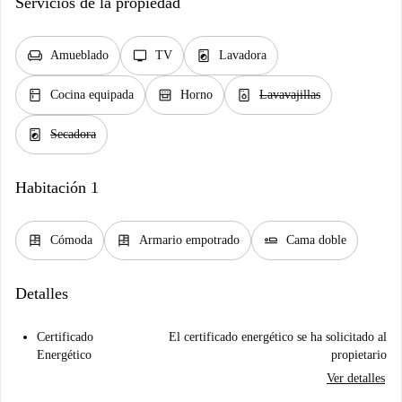
Servicios de la propiedad
chair
tv
local_laundry_service
Amueblado
TV
Lavadora
kitchen
oven_gen
dishwasher_gen
Cocina equipada
Horno
Lavavajillas
local_laundry_service
Secadora
Habitación 1
dresser
dresser
airline_seat_flat
Cómoda
Armario empotrado
Cama doble
Detalles
Certificado
El certificado energético se ha solicitado al
Energético
propietario
Ver detalles