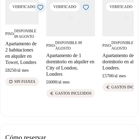
VERIFICADO
VERIFICADO
VERIFICADO
DISPONIBLE
PISO
■
09 AGOSTO
DISPONIBLE 09
DISPONIBLE 09
Apartamento de
PISO
PISO
■
■
AGOSTO
AGOSTO
2 habitaciones
Apartamento de 1
Apartamento de 1
en alquiler en
dormitorio en alquiler en
dormitorio en alqui
Tower, Londres
City of London,
Londres.
£8250
/
al mes
Londres
£5700
/
al mes
savings
SIN FIANZA
£6000
/
al mes
euro
GASTOS INCLU
euro
GASTOS INCLUIDOS
Cómo reservar