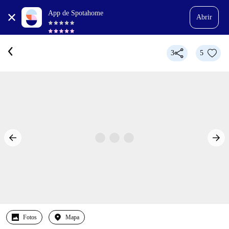
App de Spotahome
Abrir
3
5
Fotos
Mapa