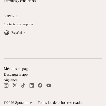
Términos y condiciones
SOPORTE
Contactar con soporte
keyboard_arrow_down
Español
Métodos de pago
Descarga la app
Síguenos
©
2026
Spotahome —
Todos los derechos reservados