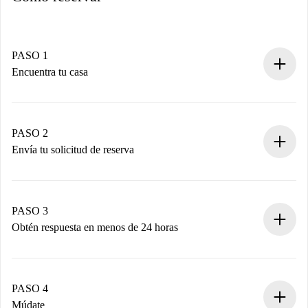
PASO 1
Encuentra tu casa
Proceso de reserva 100% online.
Casas y Propietarios verificados.
Tienes toda la información necesaria por adelantado.
PASO 2
Envía tu solicitud de reserva
Envía detalles básicos de tu perfil y de tu método de pago.
Recuerda que no te cobraremos nada hasta que el
propietario acepte.
PASO 3
Obtén respuesta en menos de 24 horas
El propietario tiene menos de 24 horas para confirmar.
Si es aceptada, te haremos el cargo y te pondremos en
contacto con el propietario.
PASO 4
Si es rechazada: No te haremos ningún cargo y te
Múdate