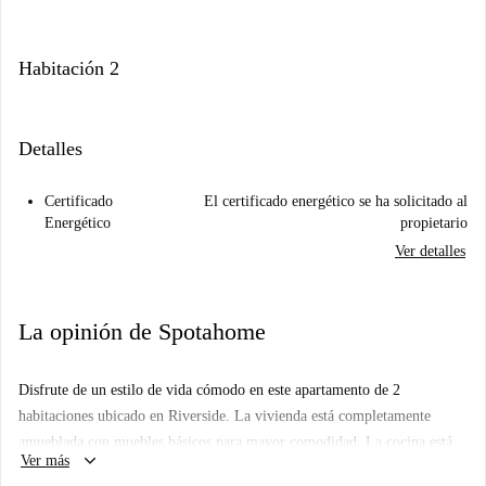
Habitación 2
Detalles
Certificado
El certificado energético se ha solicitado al
Energético
propietario
Ver detalles
La opinión de Spotahome
Disfrute de un estilo de vida cómodo en este apartamento de 2
habitaciones ubicado en Riverside. La vivienda está completamente
amueblada con muebles básicos para mayor comodidad. La cocina está
keyboard_arrow_down
Ver más
totalmente equipada con electrodomésticos modernos, incluyendo horno