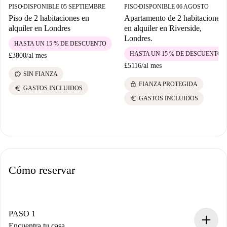
PISO
DISPONIBLE 05 SEPTIEMBRE
PISO
DISPONIBLE 06 AGOSTO
■
■
Piso de 2 habitaciones en
Apartamento de 2 habitaciones
alquiler en Londres
en alquiler en Riverside,
Londres.
HASTA UN 15 % DE DESCUENTO
HASTA UN 15 % DE DESCUENTO
£3800
/
al mes
£5116
/
al mes
savings
SIN FIANZA
lock
FIANZA PROTEGIDA
euro
GASTOS INCLUIDOS
euro
GASTOS INCLUIDOS
Cómo reservar
PASO 1
Encuentra tu casa