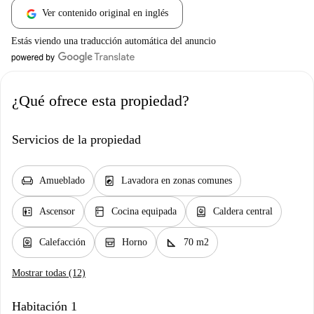
Ver contenido original en inglés
Estás viendo una traducción automática del anuncio
¿Qué ofrece esta propiedad?
Servicios de la propiedad
chair
local_laundry_service
Amueblado
Lavadora en zonas comunes
elevator
kitchen
water_heater
Ascensor
Cocina equipada
Caldera central
water_heater
oven_gen
square_foot
Calefacción
Horno
70 m2
Mostrar todas (12)
Habitación 1