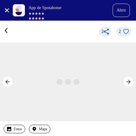
App de Spotahome
Abrir
2
2
Fotos
Mapa