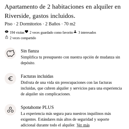
Apartamento de 2 habitaciones en alquiler en
Riverside, gastos incluidos.
Piso
2
Dormitorios
2
Baños
70
m2
visibility
favorite
person
194
visitas
2
veces guardado como favorito
3
interesados
ios_share
2
veces compartido
Sin fianza
Simplifica tu presupuesto con nuestra opción de mudanza sin
depósito.
Facturas incluidas
euro
Disfruta de una vida sin preocupaciones con las facturas
incluidas, que cubren alquiler y servicios para una experiencia
de alquiler sin complicaciones.
Spotahome PLUS
La experiencia más segura para nuestros inquilinos más
exigentes. Estándares más altos de seguridad y soporte
adicional durante todo el alquiler.
Ver más