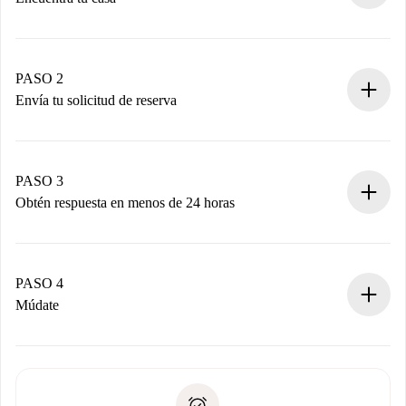
Proceso de reserva 100% online.
Casas y Propietarios verificados.
Tienes toda la información necesaria por adelantado.
PASO 2
Envía tu solicitud de reserva
Envía detalles básicos de tu perfil y de tu método de pago.
Recuerda que no te cobraremos nada hasta que el
propietario acepte.
PASO 3
Obtén respuesta en menos de 24 horas
El propietario tiene menos de 24 horas para confirmar.
Si es aceptada, te haremos el cargo y te pondremos en
contacto con el propietario.
PASO 4
Si es rechazada: No te haremos ningún cargo y te
Múdate
ofreceremos alternativas.
Acuerda con el propietario los detalles de tu llegada,
Documentos necesarios si tu propiedad es “
Spotahome
recogida de llaves, etc.
plus
”.
Spotahome sólo transferirá el primer pago al propietario si
Documento de identidad o Pasaporte