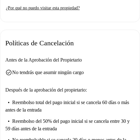
y secadora, ideal para el día a día. Tenga en cuenta que esta vivienda
¿Por qué no puedo visitar esta propiedad?
incluye todos los gastos de servicios (luz, agua, gas y wifi). No se
permite fumar ni se admiten mascotas. El edificio cuenta con ascensor
para facilitar el acceso. Spotahome garantiza que todos los anuncios se
sometan a un riguroso proceso de verificación por parte del propietario
para su tranquilidad.
Políticas de Cancelación
Riverside es una zona vibrante de Londres, con fácil acceso a lugares
emblemáticos como Tooley Street, Sweet Spot10 y More London Place.
Antes de la Aprobación del Propietario
Otras atracciones cercanas incluyen el mercadillo Flea London Vintage
check_circle
No tendrás que asumir ningún cargo
& Makers y el monumento conmemorativo de la guerra de Guy. La zona
ofrece un ambiente urbano vibrante con una gran variedad de servicios y
actividades para disfrutar.
Después de la aprobación del propietario:
Reembolso total del pago inicial
si se cancela 60 días o más
antes de la entrada
Reembolso del 50% del pago inicial
si se cancela entre 30 y
59 días antes de la entrada
No reembolsable
si se cancela 29 días o menos antes de la