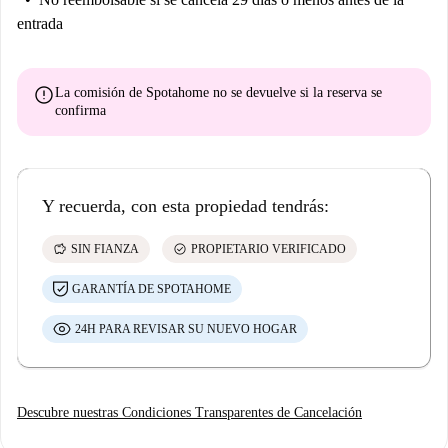
entrada
error
La comisión de Spotahome
no se devuelve
si la reserva se
confirma
Y recuerda, con esta propiedad tendrás:
savings
check_circle
SIN FIANZA
PROPIETARIO VERIFICADO
GARANTÍA DE SPOTAHOME
24H PARA REVISAR SU NUEVO HOGAR
Descubre nuestras Condiciones Transparentes de Cancelación