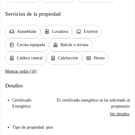
Servicios de la propiedad
chair
local_laundry_service
image
Amueblado
Lavadora
Exterior
kitchen
balcony
Cocina equipada
Balcón o terraza
water_heater
water_heater
oven_gen
Caldera central
Calefacción
Horno
Mostrar todas (16)
Detalles
Certificado
El certificado energético se ha solicitado al
Energético
propietario
Ver detalles
Tipo de propiedad: piso