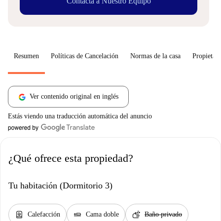
Contacta a Nuestro Equipo
Resumen
Políticas de Cancelación
Normas de la casa
Propietari
Ver contenido original en inglés
Estás viendo una traducción automática del anuncio
¿Qué ofrece esta propiedad?
Tu habitación (Dormitorio 3)
water_heater
airline_seat_flat
soap
Calefacción
Cama doble
Baño privado