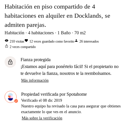
Habitación en piso compartido de 4
habitaciones en alquiler en Docklands, se
admiten parejas.
Habitación
4
habitaciones
1
Baño
70
m2
visibility
favorite
person
210
visitas
12
veces guardado como favorito
26
interesados
ios_share
2
veces compartido
Fianza protegida
lock
¡Estamos aquí para ponértelo fácil! Si el propietario no
te devuelve la fianza, nosotros te la reembolsamos.
Más información
Propiedad verificada por Spotahome
Verificado el
08 dic 2019
Nuestro equipo ha revisado la casa para asegurar que obtienes
exactamente lo que ves en el anuncio.
Más sobre la verificación