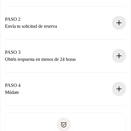
Proceso de reserva 100% online.
Casas y Propietarios verificados.
Tienes toda la información necesaria por adelantado.
PASO 2
Envía tu solicitud de reserva
Envía detalles básicos de tu perfil y de tu método de pago.
Recuerda que no te cobraremos nada hasta que el
propietario acepte.
PASO 3
Obtén respuesta en menos de 24 horas
El propietario tiene menos de 24 horas para confirmar.
Si es aceptada, te haremos el cargo y te pondremos en
contacto con el propietario.
PASO 4
Si es rechazada: No te haremos ningún cargo y te
Múdate
ofreceremos alternativas.
Acuerda con el propietario los detalles de tu llegada,
Documentos necesarios si tu propiedad es “
Spotahome
recogida de llaves, etc.
plus
”.
Spotahome sólo transferirá el primer pago al propietario si
Documento de identidad o Pasaporte
no nos comunicas ningún problema.
Prueba de solvencia