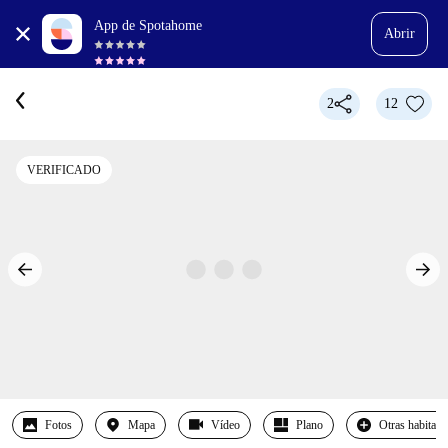
App de Spotahome
Abrir
2
12
VERIFICADO
Fotos
Mapa
Vídeo
Plano
Otras habitaci