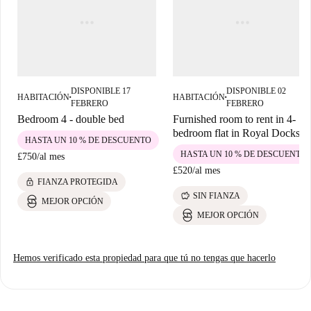
opciones gastronómicas cercanas se incluyen Scandal Burger & Grill y
Al Masar Mediterranean, entre otras. No te pierdas el cercano Dockside
Walk para dar un paseo terapéutico o explorar Jurassic World: la
exposición.
DISPONIBLE 17
DISPONIBLE 02
HABITACIÓN
HABITACIÓN
■
■
FEBRERO
FEBRERO
Bedroom 4 - double bed
Furnished room to rent in 4-
bedroom flat in Royal Docks
HASTA UN 10 % DE DESCUENTO
HASTA UN 10 % DE DESCUENTO
£750
/
al mes
£520
/
al mes
lock
FIANZA PROTEGIDA
savings
SIN FIANZA
MEJOR OPCIÓN
MEJOR OPCIÓN
Hemos verificado esta propiedad para que tú no tengas que hacerlo