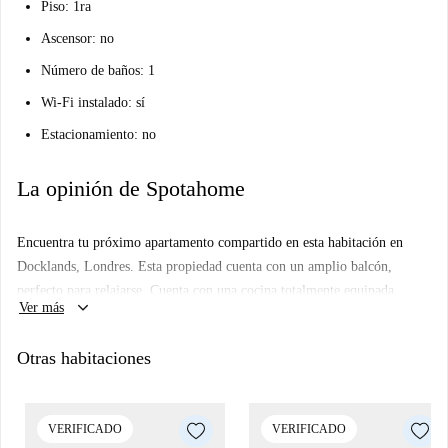
Piso: 1ra
Ascensor: no
Número de baños: 1
Wi-Fi instalado: sí
Estacionamiento: no
La opinión de Spotahome
Encuentra tu próximo apartamento compartido en esta habitación en
Docklands, Londres. Esta propiedad cuenta con un amplio balcón,
perfecto para relajarse. Cuenta con una cocina totalmente equipada,
keyboard_arrow_down
Ver más
horno y lavadora privada. Ten en cuenta que, aunque esta propiedad ha
sido verificada por un verificador de Spotahome, nos hemos asegurado
Otras habitaciones
de que se haya cumplido con todos los trámites necesarios. Las parejas
son bienvenidas.
Docklands ofrece un ambiente vibrante. Muy cerca, encontrarás el Theta
VERIFICADO
VERIFICADO
College y atracciones destacadas como Dockside Walk. Entre las