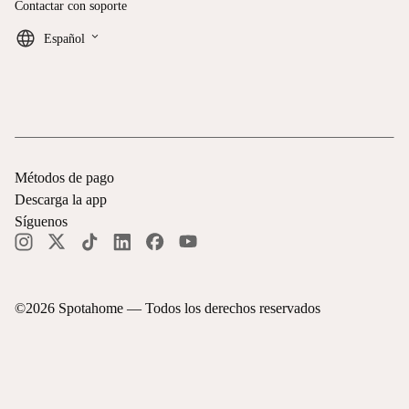
Contactar con soporte
keyboard_arrow_down
Español
Métodos de pago
Descarga la app
Síguenos
©
2026
Spotahome —
Todos los derechos reservados