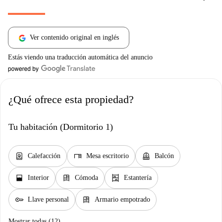
Ver contenido original en inglés
Estás viendo una traducción automática del anuncio
¿Qué ofrece esta propiedad?
Tu habitación (Dormitorio 1)
water_heater
desk
balcony
Calefacción
Mesa escritorio
Balcón
window_open
dresser
shelves
Interior
Cómoda
Estantería
key
dresser
Llave personal
Armario empotrado
Mostrar todas (12)