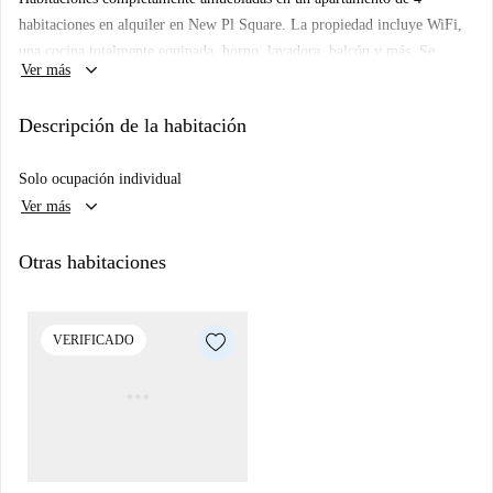
habitaciones en alquiler en New Pl Square. La propiedad incluye WiFi,
una cocina totalmente equipada, horno, lavadora, balcón y más. Se
keyboard_arrow_down
Ver más
encuentra junto a la estación de metro Bermondsey y a pocos pasos del
río Támesis.
Descripción de la habitación
Solo ocupación individual
keyboard_arrow_down
Ver más
Otras habitaciones
VERIFICADO