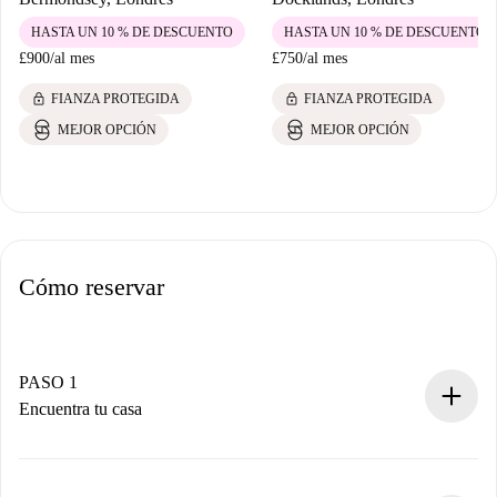
HASTA UN 10 % DE DESCUENTO
HASTA UN 10 % DE DESCUENTO
£900
/
al mes
£750
/
al mes
lock
lock
FIANZA PROTEGIDA
FIANZA PROTEGIDA
MEJOR OPCIÓN
MEJOR OPCIÓN
Cómo reservar
PASO 1
Encuentra tu casa
Proceso de reserva 100% online.
Casas y Propietarios verificados.