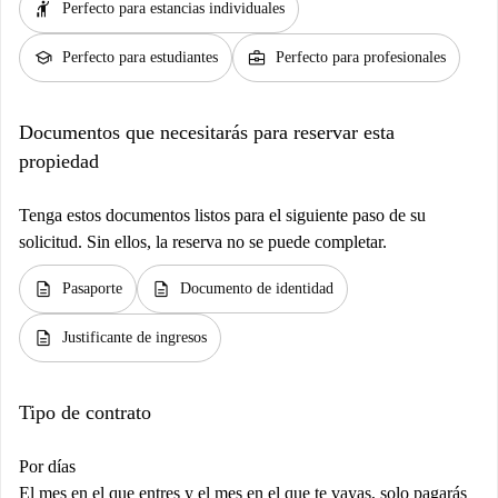
hail
Perfecto para estancias individuales
school
business_center
Perfecto para estudiantes
Perfecto para profesionales
Documentos que necesitarás para reservar esta
propiedad
Tenga estos documentos listos para el siguiente paso de su
solicitud. Sin ellos, la reserva no se puede completar.
description
description
Pasaporte
Documento de identidad
description
Justificante de ingresos
Tipo de contrato
Por días
El mes en el que entres y el mes en el que te vayas, solo pagarás