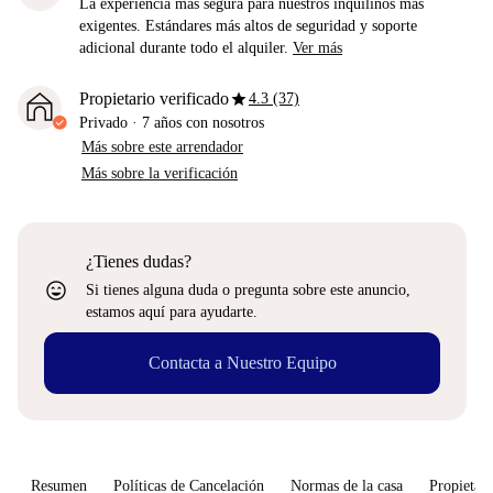
La experiencia más segura para nuestros inquilinos más
exigentes. Estándares más altos de seguridad y soporte
adicional durante todo el alquiler.
Ver más
star
Propietario verificado
4.3 (37)
Privado
·
7 años
con nosotros
Más sobre este arrendador
Más sobre la verificación
¿Tienes dudas?
sentiment_very_satisfied
Si tienes alguna duda o pregunta sobre este anuncio,
estamos aquí para ayudarte.
Contacta a Nuestro Equipo
Resumen
Políticas de Cancelación
Normas de la casa
Propietari