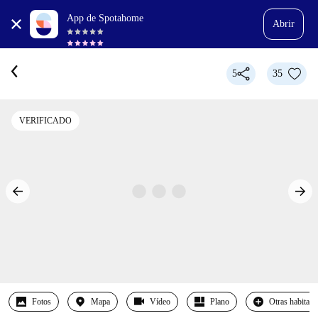
App de Spotahome
Abrir
5
35
VERIFICADO
Fotos
Mapa
Vídeo
Plano
Otras habitaci