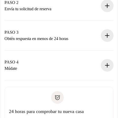
Tienes toda la información necesaria por adelantado.
PASO 2
Envía tu solicitud de reserva
Envía detalles básicos de tu perfil y de tu método de pago.
Recuerda que no te cobraremos nada hasta que el
propietario acepte.
PASO 3
Obtén respuesta en menos de 24 horas
El propietario tiene menos de 24 horas para confirmar.
Si es aceptada, te haremos el cargo y te pondremos en
contacto con el propietario.
PASO 4
Si es rechazada: No te haremos ningún cargo y te
Múdate
ofreceremos alternativas.
Acuerda con el propietario los detalles de tu llegada,
Documentos necesarios si tu propiedad es “
Spotahome
recogida de llaves, etc.
plus
”.
Spotahome sólo transferirá el primer pago al propietario si
Documento de identidad o Pasaporte
no nos comunicas ningún problema.
Prueba de solvencia
Domiciliación del pago
24 horas para comprobar tu nueva casa