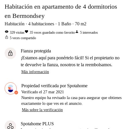
Habitación en apartamento de 4 dormitorios
en Bermondsey
Habitación
4
habitaciones
1
Baño
70
m2
visibility
favorite
person
329
visitas
35
veces guardado como favorito
5
interesados
ios_share
5
veces compartido
Fianza protegida
lock
¡Estamos aquí para ponértelo fácil! Si el propietario no
te devuelve la fianza, nosotros te la reembolsamos.
Más información
Propiedad verificada por Spotahome
Verificado el
27 mar 2021
Nuestro equipo ha revisado la casa para asegurar que obtienes
exactamente lo que ves en el anuncio.
Más sobre la verificación
Spotahome PLUS