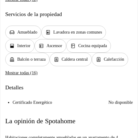
Servicios de la propiedad
chair
local_laundry_service
Amueblado
Lavadora en zonas comunes
window_open
elevator
kitchen
Interior
Ascensor
Cocina equipada
balcony
water_heater
water_heater
Balcón o terraza
Caldera central
Calefacción
Mostrar todas (16)
Detalles
Certificado Energético
No disponible
La opinión de Spotahome
Habitaciones completamente amuebladas en un apartamento de 4