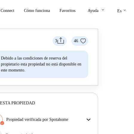
keyboard_arrow_down
keyboard_arrow_down
Connect
Cómo funciona
Favoritos
Ayuda
Es
3
46
Debido a las condiciones de reserva del
propietario esta propiedad no está disponible en
este momento.
ESTA PROPIEDAD
Propiedad verificada por Spotahome
Nuestro equipo ha revisado la casa para asegurar que