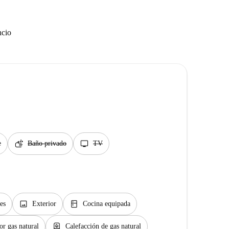
ncio
soap
tv
e
Baño privado
TV
image
kitchen
es
Exterior
Cocina equipada
water_heater
or gas natural
Calefacción de gas natural