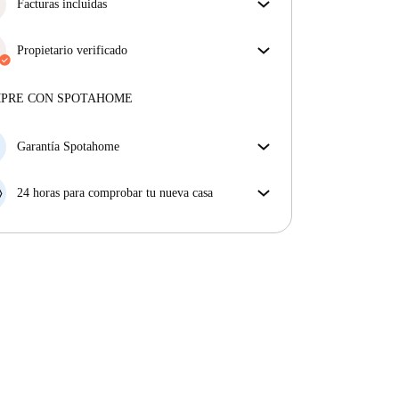
obtienes exactamente lo que ves en el anuncio.
Facturas incluidas
Más sobre la verificación
Disfruta de una vida sin preocupaciones con las
facturas incluidas, que cubren alquiler y servicios
Propietario verificado
para una experiencia de alquiler sin complicaciones.
Profesional
·
5 años
con nosotros
Más sobre este arrendador
MPRE CON SPOTAHOME
Más sobre la verificación
Garantía Spotahome
Si el propietario cancela tu reserva dentro de las 48
horas previas a la fecha de entrada, Spotahome A) te
24 horas para comprobar tu nueva casa
ayudará a encontrar un nuevo alojamiento y cubrirá
Si existe alguna diferencia con el anuncio que viste
el hotel hasta que encuentres nueva casa o B) te hará
en Spotahome, comunícanoslo dentro de las 24 horas
la devolución íntegra de la reserva.
siguientes a tu llegada para que podamos buscar una
solución.