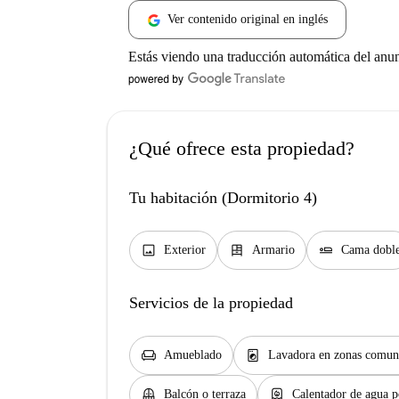
Ver contenido original en inglés
Estás viendo una traducción automática del anu
¿Qué ofrece esta propiedad?
Tu habitación (Dormitorio 4)
image
dresser
airline_seat_flat
Exterior
Armario
Cama dobl
Servicios de la propiedad
chair
local_laundry_service
Amueblado
Lavadora en zonas comun
balcony
water_heater
Balcón o terraza
Calentador de agua p