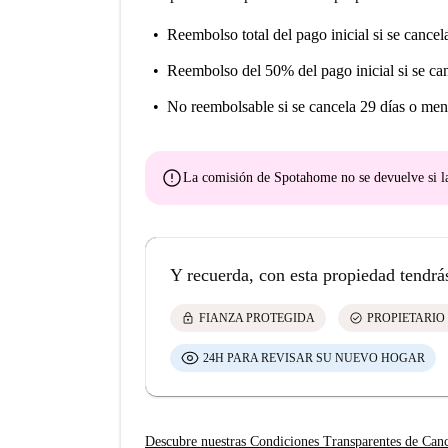
Reembolso total del pago inicial
si se cancel
Reembolso del 50% del pago inicial
si se ca
No reembolsable
si se cancela 29 días o men
error
La comisión de Spotahome
no se devuelve
si l
Y recuerda, con esta propiedad tendrá
lock
check_circle
FIANZA PROTEGIDA
PROPIETARIO
24H PARA REVISAR SU NUEVO HOGAR
Descubre nuestras Condiciones Transparentes de Can