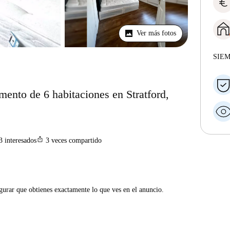
euro
Ver más fotos
SIE
mento de 6 habitaciones en Stratford,
ios_share
3
interesados
3
veces compartido
gurar que obtienes exactamente lo que ves en el anuncio.