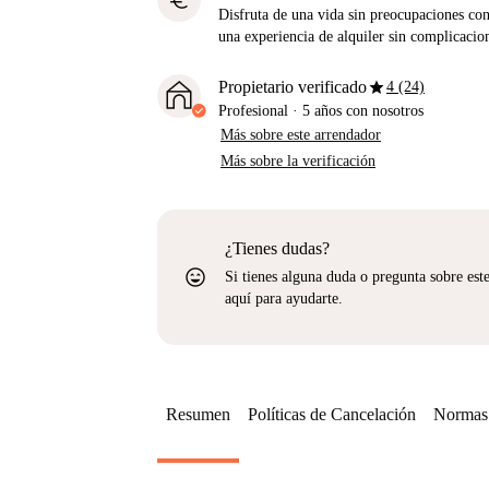
euro
Disfruta de una vida sin preocupaciones con 
una experiencia de alquiler sin complicacio
star
Propietario verificado
4 (24)
Profesional
·
5 años
con nosotros
Más sobre este arrendador
Más sobre la verificación
¿Tienes dudas?
sentiment_very_satisfied
Si tienes alguna duda o pregunta sobre est
aquí para ayudarte.
Resumen
Políticas de Cancelación
Normas 