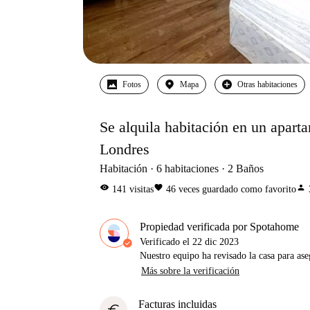
Fotos
Mapa
Otras habitaciones
Se alquila habitación en un aparta
Londres
Habitación
6
habitaciones
2
Baños
visibility
favorite
person
141
visitas
46
veces guardado como favorito
Propiedad verificada por Spotahome
Verificado el
22 dic 2023
Nuestro equipo ha revisado la casa para ase
Más sobre la verificación
Facturas incluidas