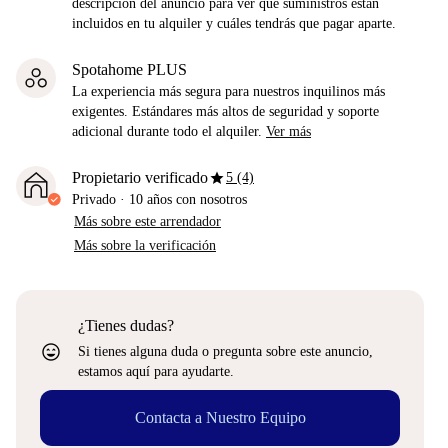
descripción del anuncio para ver qué suministros están
incluidos en tu alquiler y cuáles tendrás que pagar aparte.
Spotahome PLUS
La experiencia más segura para nuestros inquilinos más
exigentes. Estándares más altos de seguridad y soporte
adicional durante todo el alquiler.
Ver más
star
Propietario verificado
5 (4)
Privado
·
10 años
con nosotros
Más sobre este arrendador
Más sobre la verificación
¿Tienes dudas?
sentiment_very_satisfied
Si tienes alguna duda o pregunta sobre este anuncio,
estamos aquí para ayudarte.
Contacta a Nuestro Equipo