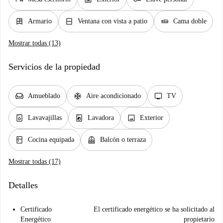
dresser
window_closed
airline_seat_flat
Armario
Ventana con vista a patio
Cama doble
Mostrar todas (13)
Servicios de la propiedad
chair
ac_unit
tv
Amueblado
Aire acondicionado
TV
dishwasher_gen
local_laundry_service
image
Lavavajillas
Lavadora
Exterior
kitchen
balcony
Cocina equipada
Balcón o terraza
Mostrar todas (17)
Detalles
Certificado
El certificado energético se ha solicitado al
Energético
propietario