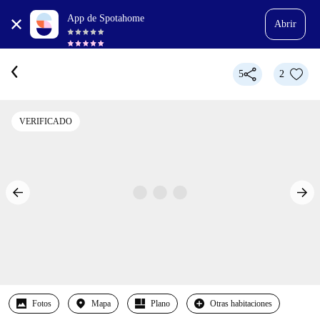
App de Spotahome
Abrir
5
2
VERIFICADO
Fotos
Mapa
Plano
Otras habitaciones