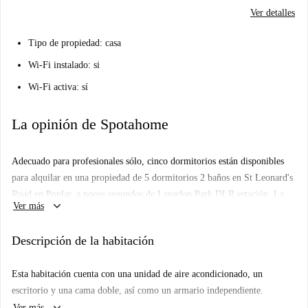
Ver detalles
Tipo de propiedad: casa
Wi-Fi instalado: si
Wi-Fi activa: sí
La opinión de Spotahome
Adecuado para profesionales sólo, cinco dormitorios están disponibles
para alquilar en una propiedad de 5 dormitorios 2 baños en St Leonard's
Road en Poplar, a pocos segundos de Langdon Park DLR estación. La
keyboard_arrow_down
Ver más
propiedad, equipada con aire acondicionado, tiene una cocina totalmente
equipada con horno y lavavajillas y está situado en Leonard's Road,
Descripción de la habitación
cerca de varias tiendas y restaurantes. Una excelente opción para aquellos
que prefieren tener fácil acceso a Westfield Stratford, así como el centro
Esta habitación cuenta con una unidad de aire acondicionado, un
de la ciudad!
escritorio y una cama doble, así como un armario independiente.
Ver más