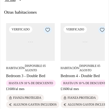
keyboard_arrow_down
Otras habitaciones
VERIFICADO
VERIFICADO
DISPONIBLE 05
DISPONIBLE 05
HABITACIÓN
HABITACIÓN
■
■
AGOSTO
AGOSTO
Bedroom 3 - Double Bed
Bedroom 4 - Double Bed
HASTA UN 10 % DE DESCUENTO
HASTA UN 10 % DE DESCUENTO
£1600
/
al mes
£1600
/
al mes
lock
lock
FIANZA PROTEGIDA
FIANZA PROTEGIDA
euro
euro
ALGUNOS GASTOS INCLUIDOS
ALGUNOS GASTOS INCLUID