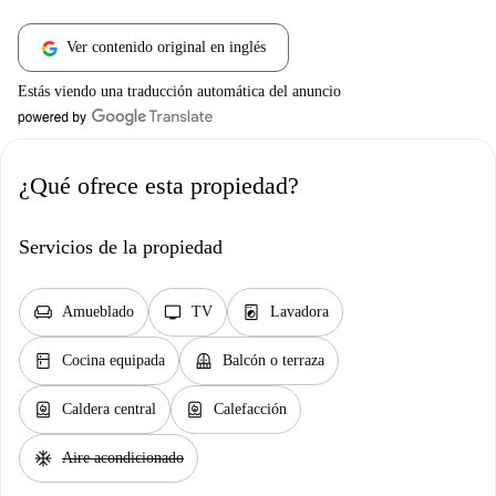
Ver contenido original en inglés
Estás viendo una traducción automática del anuncio
¿Qué ofrece esta propiedad?
Servicios de la propiedad
chair
tv
local_laundry_service
Amueblado
TV
Lavadora
kitchen
balcony
Cocina equipada
Balcón o terraza
water_heater
water_heater
Caldera central
Calefacción
ac_unit
Aire acondicionado