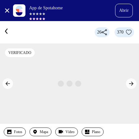
App de Spotahome
Abrir
26
370
VERIFICADO
Fotos
Mapa
Vídeo
Plano