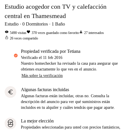
Estudio acogedor con TV y calefacción
central en Thamesmead
Estudio
0
Dormitorios
1
Baño
visibility
favorite
person
5490
visitas
370
veces guardado como favorito
27
interesados
ios_share
26
veces compartido
propiedad verificada por Tetiana
Verificado el
11 feb 2016
Nuestro homechecker ha revisado la casa para asegurar que
obtienes exactamente lo que ves en el anuncio.
Más sobre la verificación
Algunas facturas incluidas
euro
Algunas facturas están incluidas; otras no. Consulta la
descripción del anuncio para ver qué suministros están
incluidos en tu alquiler y cuáles tendrás que pagar aparte.
La mejor elección
Propiedades seleccionadas para usted con precios fantásticos,