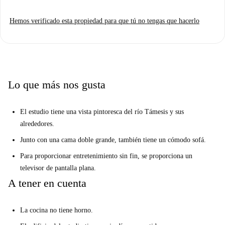
perfecta para aquellos que prefieren vivir en una zona tranquila y
Hemos verificado esta propiedad para que tú no tengas que hacerlo
pintoresca de Londres y disfrutar de las hermosas vistas del río Támesis.
Se puede llegar al centro de la ciudad en menos de una hora, con la
estación de tren más cercana a un corto trayecto en autobús.
El propietario tiene diferentes apartamentos en el mismo edificio. Lo
que está reservando puede ser ligeramente diferente en términos de
Lo que más nos gusta
colores/decoración, sin embargo, son del mismo tamaño y los mismos
muebles y accesorios.
El estudio tiene una vista pintoresca del río Támesis y sus
alrededores.
Junto con una cama doble grande, también tiene un cómodo sofá.
Para proporcionar entretenimiento sin fin, se proporciona un
televisor de pantalla plana.
A tener en cuenta
La cocina no tiene horno.