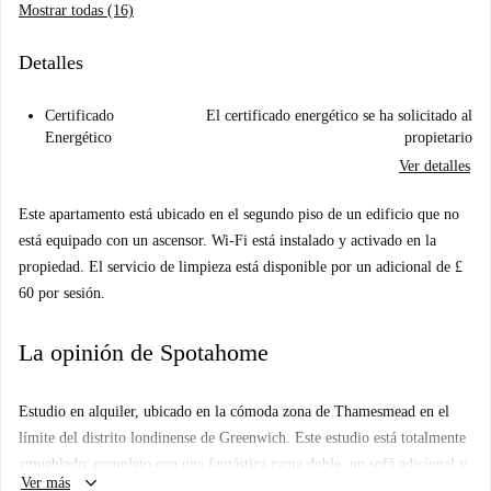
Mostrar todas (16)
Detalles
Certificado
El certificado energético se ha solicitado al
Energético
propietario
Ver detalles
Este apartamento está ubicado en el segundo piso de un edificio que no
está equipado con un ascensor. Wi-Fi está instalado y activado en la
propiedad. El servicio de limpieza está disponible por un adicional de £
60 por sesión.
La opinión de Spotahome
Estudio en alquiler, ubicado en la cómoda zona de Thamesmead en el
límite del distrito londinense de Greenwich. Este estudio está totalmente
amueblado, completo con una fantástica cama doble, un sofá adicional y
keyboard_arrow_down
Ver más
calefacción central para mayor comodidad. Esta es una oportunidad