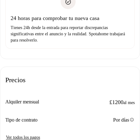
no nos comunicas ningún problema.
Prueba de solvencia
Domiciliación del pago
24 horas para comprobar tu nueva casa
Tienes 24h desde la entrada para reportar discrepancias
significativas entre el anuncio y la realidad. Spotahome trabajará
para resolverlo.
Precios
Alquiler mensual
£1200
al mes
info
Tipo de contrato
Por días
Ver todos los pagos