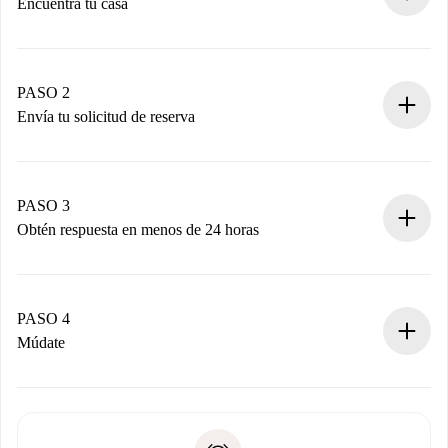
Encuentra tu casa
Proceso de reserva 100% online.
Casas y Propietarios verificados.
Tienes toda la información necesaria por adelantado.
PASO 2
Envía tu solicitud de reserva
Envía detalles básicos de tu perfil y de tu método de pago.
Recuerda que no te cobraremos nada hasta que el
propietario acepte.
PASO 3
Obtén respuesta en menos de 24 horas
El propietario tiene menos de 24 horas para confirmar.
Si es aceptada, te haremos el cargo y te pondremos en
contacto con el propietario.
PASO 4
Si es rechazada: No te haremos ningún cargo y te
Múdate
ofreceremos alternativas.
Acuerda con el propietario los detalles de tu llegada,
Documentos necesarios si tu propiedad es “
Spotahome
recogida de llaves, etc.
plus
”.
Spotahome sólo transferirá el primer pago al propietario si
Documento de identidad o Pasaporte