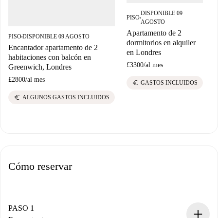
DISPONIBLE 09
PISO
P
■
AGOSTO
Apartamento de 2
P
PISO
DISPONIBLE 09 AGOSTO
■
dormitorios en alquiler
e
Encantador apartamento de 2
en Londres
habitaciones con balcón en
£3300
/
al mes
Greenwich, Londres
£
£2800
/
al mes
euro
GASTOS INCLUIDOS
euro
ALGUNOS GASTOS INCLUIDOS
Cómo reservar
PASO 1