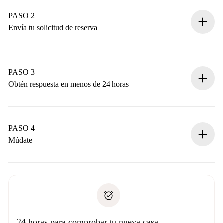
Casas y Propietarios verificados.
Tienes toda la información necesaria por adelantado.
PASO 2
Envía tu solicitud de reserva
Envía detalles básicos de tu perfil y de tu método de pago.
Recuerda que no te cobraremos nada hasta que el
propietario acepte.
PASO 3
Obtén respuesta en menos de 24 horas
El propietario tiene menos de 24 horas para confirmar.
Si es aceptada, te haremos el cargo y te pondremos en
contacto con el propietario.
PASO 4
Si es rechazada: No te haremos ningún cargo y te
Múdate
ofreceremos alternativas.
Acuerda con el propietario los detalles de tu llegada,
Documentos necesarios si tu propiedad es “
Spotahome
recogida de llaves, etc.
plus
”.
Spotahome sólo transferirá el primer pago al propietario si
Documento de identidad o Pasaporte
no nos comunicas ningún problema.
Prueba de solvencia
Domiciliación del pago
24 horas para comprobar tu nueva casa