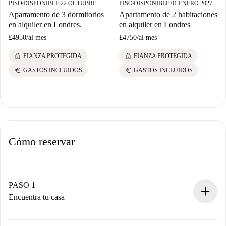
PISO
DISPONIBLE 22 OCTUBRE
PISO
DISPONIBLE 01 ENERO 2027
■
■
Apartamento de 3 dormitorios
Apartamento de 2 habitaciones
en alquiler en Londres.
en alquiler en Londres
£4950
/
al mes
£4750
/
al mes
lock
lock
FIANZA PROTEGIDA
FIANZA PROTEGIDA
euro
euro
GASTOS INCLUIDOS
GASTOS INCLUIDOS
Cómo reservar
PASO 1
Encuentra tu casa
Proceso de reserva 100% online.