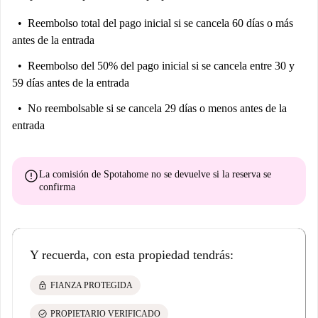
Reembolso total del pago inicial
si se cancela 60 días o más
antes de la entrada
Reembolso del 50% del pago inicial
si se cancela entre 30 y
59 días antes de la entrada
No reembolsable
si se cancela 29 días o menos antes de la
entrada
error
La comisión de Spotahome
no se devuelve
si la reserva se
confirma
Y recuerda, con esta propiedad tendrás:
lock
FIANZA PROTEGIDA
check_circle
PROPIETARIO VERIFICADO