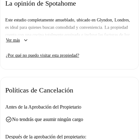
La opinión de Spotahome
Este estudio completamente amueblado, ubicado en Glyndon, Londres,
es ideal para quienes buscan comodidad y conveniencia. La propiedad
cuenta con una cocina totalmente equipada e incluye las facturas de luz,
keyboard_arrow_down
Ver más
agua, gas y wifi. El estudio está disponible para inquilinos de cualquier
género y ha sido sometido al exhaustivo proceso de selección de
¿Por qué no puedo visitar esta propiedad?
propietarios de Spotahome.
Glyndon ofrece una variedad de servicios cercanos, como restaurantes
como The Frying Pan 2 y Delicious Fried Chicken, supermercados como
D.J Off Licence y el instituto BFS Corporate Training London. También
Políticas de Cancelación
puede visitar Margi Davis, una importante atracción turística, en las
inmediaciones. Disfrute descubriendo el animado entorno de Glyndon
desde esta ubicación accesible.
Antes de la Aprobación del Propietario
check_circle
No tendrás que asumir ningún cargo
Después de la aprobación del propietario: