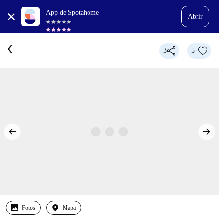
App de Spotahome
Abrir
3
5
Fotos
Mapa