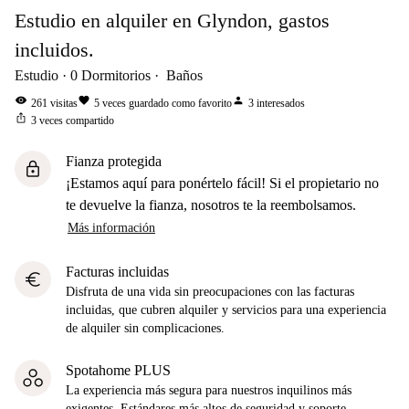
Estudio en alquiler en Glyndon, gastos
incluidos.
Estudio
0
Dormitorios
Baños
visibility
favorite
person
261
visitas
5
veces guardado como favorito
3
interesados
ios_share
3
veces compartido
Fianza protegida
lock
¡Estamos aquí para ponértelo fácil! Si el propietario no
te devuelve la fianza, nosotros te la reembolsamos.
Más información
Facturas incluidas
euro
Disfruta de una vida sin preocupaciones con las facturas
incluidas, que cubren alquiler y servicios para una experiencia
de alquiler sin complicaciones.
Spotahome PLUS
La experiencia más segura para nuestros inquilinos más
exigentes. Estándares más altos de seguridad y soporte