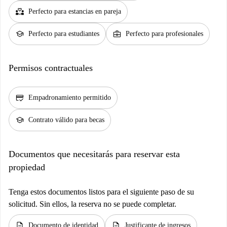
partner_heart
Perfecto para estancias en pareja
school
business_center
Perfecto para estudiantes
Perfecto para profesionales
Permisos contractuales
credit_score
Empadronamiento permitido
school
Contrato válido para becas
Documentos que necesitarás para reservar esta
propiedad
Tenga estos documentos listos para el siguiente paso de su
solicitud. Sin ellos, la reserva no se puede completar.
description
description
Documento de identidad
Justificante de ingresos