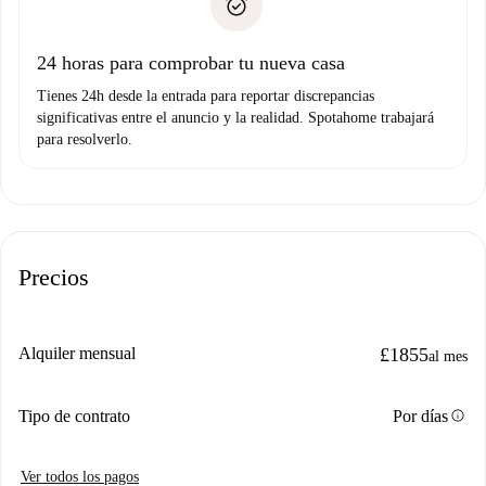
no nos comunicas ningún problema.
Prueba de solvencia
Domiciliación del pago
24 horas para comprobar tu nueva casa
Tienes 24h desde la entrada para reportar discrepancias
significativas entre el anuncio y la realidad. Spotahome trabajará
para resolverlo.
Precios
Alquiler mensual
£1855
al mes
info
Tipo de contrato
Por días
Ver todos los pagos