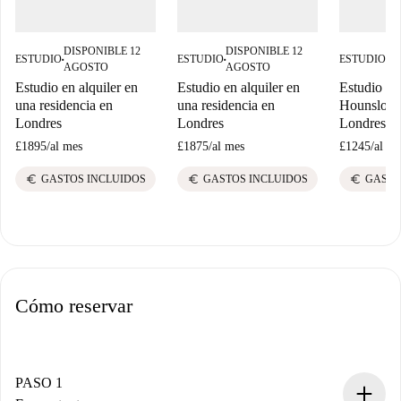
DISPONIBLE 12
DISPONIBLE 12
DI
ESTUDIO
ESTUDIO
ESTUDIO
■
■
■
AGOSTO
AGOSTO
A
Estudio en alquiler en
Estudio en alquiler en
Estudio en 
una residencia en
una residencia en
Hounslow 
Londres
Londres
Londres
£1895
/
al mes
£1875
/
al mes
£1245
/
al me
euro
euro
euro
GASTOS INCLUIDOS
GASTOS INCLUIDOS
GASTO
Cómo reservar
PASO 1