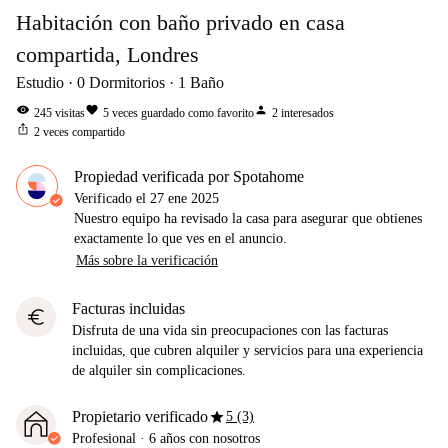
Habitación con baño privado en casa
compartida, Londres
Estudio
0
Dormitorios
1
Baño
visibility
favorite
person
245
visitas
5
veces guardado como favorito
2
interesados
ios_share
2
veces compartido
Propiedad verificada por Spotahome
Verificado el
27 ene 2025
Nuestro equipo ha revisado la casa para asegurar que obtienes
exactamente lo que ves en el anuncio.
Más sobre la verificación
Facturas incluidas
euro
Disfruta de una vida sin preocupaciones con las facturas
incluidas, que cubren alquiler y servicios para una experiencia
de alquiler sin complicaciones.
star
Propietario verificado
5 (3)
Profesional
·
6 años
con nosotros