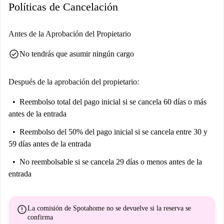
partes. Las habitaciones con baño privado se benefician de una cocina
Políticas de Cancelación
compartida que viene completamente equipada con utensilios de serie,
además de una cocina de inducción, horno, frigorífico y congelador.
Antes de la Aprobación del Propietario
check_circle
No tendrás que asumir ningún cargo
Después de la aprobación del propietario:
Reembolso total del pago inicial
si se cancela 60 días o más
antes de la entrada
Reembolso del 50% del pago inicial
si se cancela entre 30 y
59 días antes de la entrada
No reembolsable
si se cancela 29 días o menos antes de la
entrada
error
La comisión de Spotahome
no se devuelve
si la reserva se
confirma