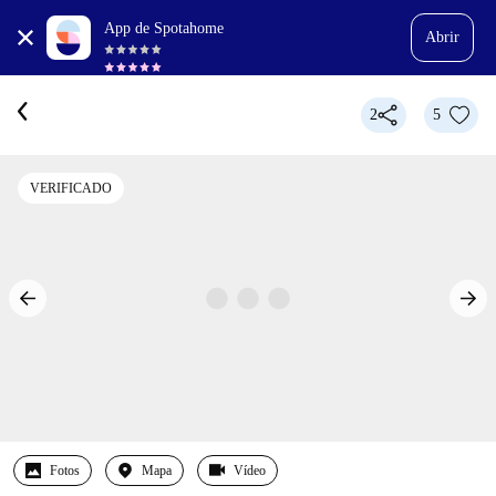
App de Spotahome
Abrir
2
5
VERIFICADO
Fotos
Mapa
Vídeo