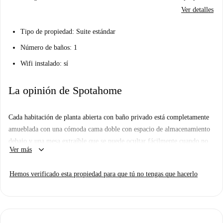
Ver detalles
Tipo de propiedad: Suite estándar
Número de baños: 1
Wifi instalado: sí
La opinión de Spotahome
Cada habitación de planta abierta con baño privado está completamente
amueblada con una cómoda cama doble con espacio de almacenamiento
debajo y una mesa extraíble que se puede ocultar fácilmente cuando no
keyboard_arrow_down
Ver más
se usa. También encontrará un cómodo sillón y una mesa de café para
relajarse después de un día duro. Para almacenamiento adicional, no
Hemos verificado esta propiedad para que tú no tengas que hacerlo
busque más allá de detrás de los paneles de la pared, donde encontrará un
montón de almacenamiento oculto e inteligente. También hay un
televisor montado en la pared. El baño privado es moderno y luminoso,
con una ducha a ras de suelo y acabados blancos y metálicos en todas