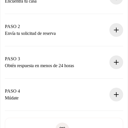
Encuentra tu casa
Proceso de reserva 100% online.
Casas y Propietarios verificados.
Tienes toda la información necesaria por adelantado.
PASO 2
Envía tu solicitud de reserva
Envía detalles básicos de tu perfil y de tu método de pago.
Recuerda que no te cobraremos nada hasta que el
propietario acepte.
PASO 3
Obtén respuesta en menos de 24 horas
El propietario tiene menos de 24 horas para confirmar.
Si es aceptada, te haremos el cargo y te pondremos en
contacto con el propietario.
PASO 4
Si es rechazada: No te haremos ningún cargo y te
Múdate
ofreceremos alternativas.
Acuerda con el propietario los detalles de tu llegada,
Documentos necesarios si tu propiedad es “
Spotahome
recogida de llaves, etc.
plus
”.
Spotahome sólo transferirá el primer pago al propietario si
Documento de identidad o Pasaporte