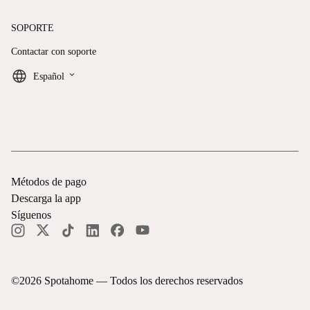
SOPORTE
Contactar con soporte
keyboard_arrow_down
Español
Métodos de pago
Descarga la app
Síguenos
©
2026
Spotahome —
Todos los derechos reservados