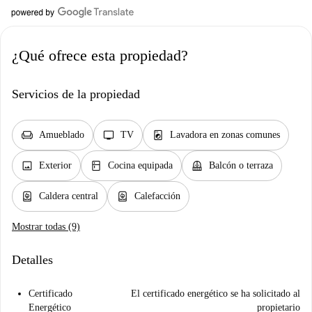
¿Qué ofrece esta propiedad?
Servicios de la propiedad
chair
tv
local_laundry_service
Amueblado
TV
Lavadora en zonas comunes
image
kitchen
balcony
Exterior
Cocina equipada
Balcón o terraza
water_heater
water_heater
Caldera central
Calefacción
Mostrar todas (9)
Detalles
Certificado
El certificado energético se ha solicitado al
Energético
propietario