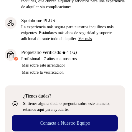
incluidas, que cubren alquiler y servicios para una experiencia
de alquiler sin complicaciones.
Spotahome PLUS
La experiencia más segura para nuestros inquilinos más
exigentes. Estándares más altos de seguridad y soporte
adicional durante todo el alquiler.
Ver más
star
Propietario verificado
4 (72)
Profesional
·
7 años
con nosotros
Más sobre este arrendador
Más sobre la verificación
¿Tienes dudas?
sentiment_very_satisfied
Si tienes alguna duda o pregunta sobre este anuncio,
estamos aquí para ayudarte.
Contacta a Nuestro Equipo