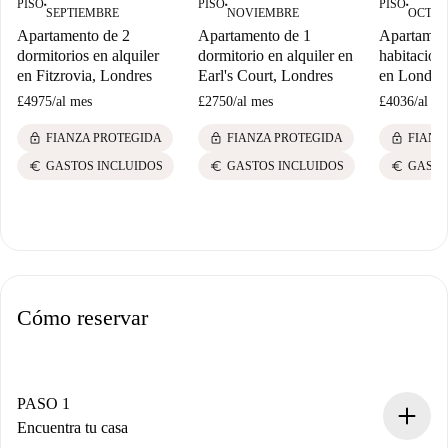
PISO
PISO
PISO
■
■
■
SEPTIEMBRE
NOVIEMBRE
OCTUB
Apartamento de 2
Apartamento de 1
Apartamen
dormitorios en alquiler
dormitorio en alquiler en
habitacione
en Fitzrovia, Londres
Earl's Court, Londres
en Londre
£4975
/
al mes
£2750
/
al mes
£4036
/
al me
lock
lock
lock
FIANZA PROTEGIDA
FIANZA PROTEGIDA
FIANZ
euro
euro
euro
GASTOS INCLUIDOS
GASTOS INCLUIDOS
GASTO
Cómo reservar
PASO 1
Encuentra tu casa