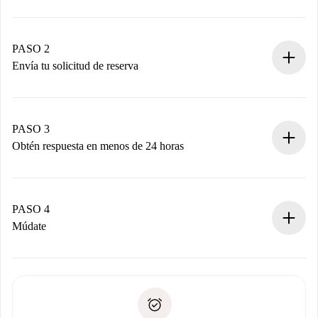
Proceso de reserva 100% online.
Casas y Propietarios verificados.
Tienes toda la información necesaria por adelantado.
PASO 2
Envía tu solicitud de reserva
Envía detalles básicos de tu perfil y de tu método de pago.
Recuerda que no te cobraremos nada hasta que el
propietario acepte.
PASO 3
Obtén respuesta en menos de 24 horas
El propietario tiene menos de 24 horas para confirmar.
Si es aceptada, te haremos el cargo y te pondremos en
contacto con el propietario.
PASO 4
Si es rechazada: No te haremos ningún cargo y te
Múdate
ofreceremos alternativas.
Acuerda con el propietario los detalles de tu llegada,
Documentos necesarios si tu propiedad es “
Spotahome
recogida de llaves, etc.
plus
”.
Spotahome sólo transferirá el primer pago al propietario si
Documento de identidad o Pasaporte
no nos comunicas ningún problema.
Prueba de solvencia