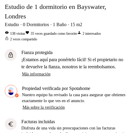
Estudio de 1 dormitorio en Bayswater,
Londres
Estudio
0
Dormitorios
1
Baño
15
m2
visibility
favorite
person
138
visitas
35
veces guardado como favorito
2
interesados
ios_share
2
veces compartido
Fianza protegida
lock
¡Estamos aquí para ponértelo fácil! Si el propietario no
te devuelve la fianza, nosotros te la reembolsamos.
Más información
Propiedad verificada por Spotahome
Nuestro equipo ha revisado la casa para asegurar que obtienes
exactamente lo que ves en el anuncio.
Más sobre la verificación
Facturas incluidas
euro
Disfruta de una vida sin preocupaciones con las facturas