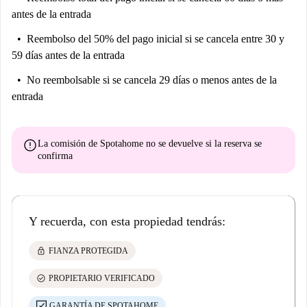
antes de la entrada
Reembolso del 50% del pago inicial
si se cancela entre 30 y
59 días antes de la entrada
No reembolsable
si se cancela 29 días o menos antes de la
entrada
error
La comisión de Spotahome
no se devuelve
si la reserva se
confirma
Y recuerda, con esta propiedad tendrás:
lock
FIANZA PROTEGIDA
check_circle
PROPIETARIO VERIFICADO
GARANTÍA DE SPOTAHOME