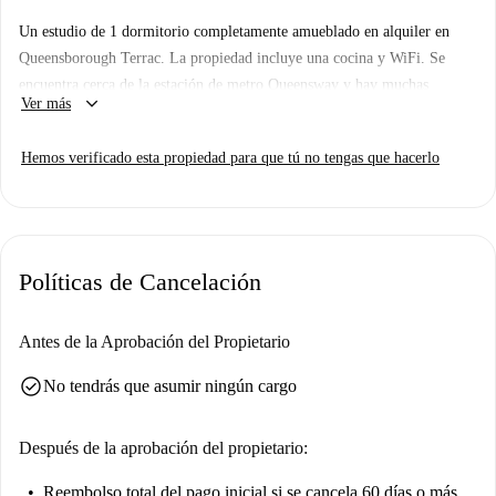
Un estudio de 1 dormitorio completamente amueblado en alquiler en
Queensborough Terrac. La propiedad incluye una cocina y WiFi. Se
encuentra cerca de la estación de metro Queensway y hay muchas
keyboard_arrow_down
Ver más
tiendas, cafés y restaurantes cerca.
Importante: no hemos visitado este lugar ... todavía. Enviamos a
Hemos verificado esta propiedad para que tú no tengas que hacerlo
Homecheckers a visitar todos los apartamentos en Spotahome, así que
regrese pronto para una visita guiada más fotos en 360 ° y HD.
Políticas de Cancelación
Antes de la Aprobación del Propietario
check_circle
No tendrás que asumir ningún cargo
Después de la aprobación del propietario:
Reembolso total del pago inicial
si se cancela 60 días o más