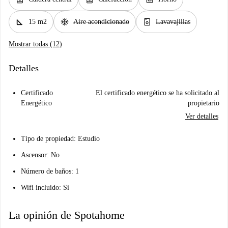
square_foot
ac_unit
dishwasher_gen
15 m2
Aire acondicionado
Lavavajillas
Mostrar todas (12)
Detalles
Certificado
El certificado energético se ha solicitado al
Energético
propietario
Ver detalles
Tipo de propiedad:
Estudio
Ascensor
: No
Número de baños
: 1
Wifi incluido
: Si
La opinión de Spotahome