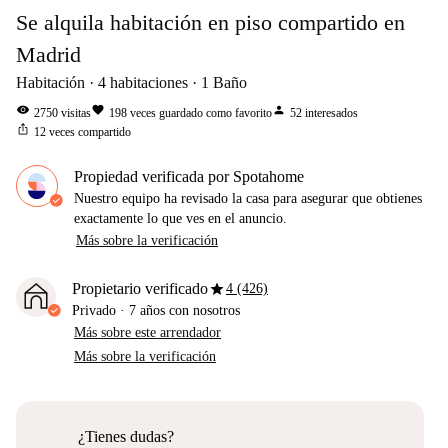
Se alquila habitación en piso compartido en
Madrid
Habitación
4
habitaciones
1
Baño
visibility
favorite
person
2750
visitas
198
veces guardado como favorito
52
interesados
ios_share
12
veces compartido
Propiedad verificada por Spotahome
Nuestro equipo ha revisado la casa para asegurar que obtienes
exactamente lo que ves en el anuncio.
Más sobre la verificación
star
Propietario verificado
4 (426)
Privado
·
7 años
con nosotros
Más sobre este arrendador
Más sobre la verificación
¿Tienes dudas?