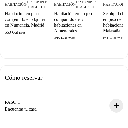
DISPONIBLE
DISPONIBLE
D
HABITACIÓN
HABITACIÓN
HABITACIÓN
■
■
■
08 AGOSTO
08 AGOSTO
0
Habitación en piso
Habitación en un piso
Se alquila ha
compartido en alquiler
compartido de 5
en piso de 6
en Numancia, Madrid
habitaciones en
habitaciones 
Almendrales.
Malasaña, Ma
560 €
/
al mes
495 €
/
al mes
850 €
/
al mes
Cómo reservar
PASO 1
Encuentra tu casa
Proceso de reserva 100% online.
Casas y Propietarios verificados.