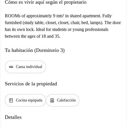
Cómo es vivir aquí según el propietario
ROOMs of approximately 9 mts² in shared apartment. Fully
furnished (study table, closet, closet, chair, bed, lamps). The door
has its own lock. Ideal for students or young professionals
between the ages of 18 and 35.
Tu habitación (Dormitorio 3)
airline_seat_flat
Cama individual
Servicios de la propiedad
kitchen
water_heater
Cocina equipada
Calefacción
Detalles