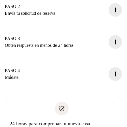
Tienes toda la información necesaria por adelantado.
PASO 2
Envía tu solicitud de reserva
Envía detalles básicos de tu perfil y de tu método de pago.
Recuerda que no te cobraremos nada hasta que el
propietario acepte.
PASO 3
Obtén respuesta en menos de 24 horas
El propietario tiene menos de 24 horas para confirmar.
Si es aceptada, te haremos el cargo y te pondremos en
contacto con el propietario.
PASO 4
Si es rechazada: No te haremos ningún cargo y te
Múdate
ofreceremos alternativas.
Acuerda con el propietario los detalles de tu llegada,
Documentos necesarios si tu propiedad es “
Spotahome
recogida de llaves, etc.
plus
”.
Spotahome sólo transferirá el primer pago al propietario si
Documento de identidad o Pasaporte
no nos comunicas ningún problema.
Prueba de solvencia
Domiciliación del pago
24 horas para comprobar tu nueva casa