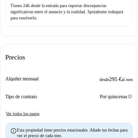
Tienes 24h desde la entrada para reportar discrepancias
significativas entre el anuncio y la realidad. Spotahome trabajará
para resolverlo.
Precios
Alquiler mensual
295 €
desde
al mes
info
Tipo de contrato
Por quincenas
Ver todos los pagos
info
Esta propiedad tiene precios estacionales. Añade tus fechas para
ver el precio de cada mes.