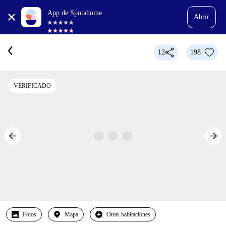
App de Spotahome
Abrir
12
198
VERIFICADO
Fotos
Mapa
Otras habitaciones