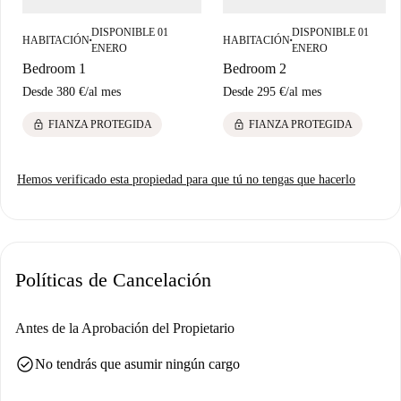
DISPONIBLE 01
DISPONIBLE 01
HABITACIÓN
HABITACIÓN
■
■
ENERO
ENERO
Bedroom 1
Bedroom 2
Desde
380 €
/
al mes
Desde
295 €
/
al mes
lock
lock
FIANZA PROTEGIDA
FIANZA PROTEGIDA
Hemos verificado esta propiedad para que tú no tengas que hacerlo
Políticas de Cancelación
Antes de la Aprobación del Propietario
check_circle
No tendrás que asumir ningún cargo