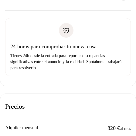
ofreceremos alternativas.
Acuerda con el propietario los detalles de tu llegada,
Documentos necesarios si tu propiedad es “
Spotahome
recogida de llaves, etc.
plus
”.
Spotahome sólo transferirá el primer pago al propietario si
Documento de identidad o Pasaporte
no nos comunicas ningún problema.
Prueba de solvencia
Domiciliación del pago
24 horas para comprobar tu nueva casa
Tienes 24h desde la entrada para reportar discrepancias
significativas entre el anuncio y la realidad. Spotahome trabajará
para resolverlo.
Precios
Alquiler mensual
820 €
al mes