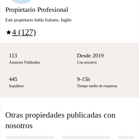
Propietario Profesional
Este propietario habla Italiano, Inglés
4 (127)
star
113
Desde 2019
Anuncios Publicados
Con nosotros
445
9-15h
Inquilinos
Tiempo medio de respuesta
Otras propiedades publicadas con
nosotros