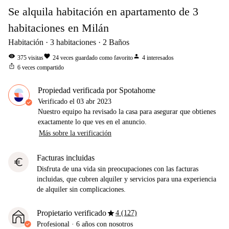
Se alquila habitación en apartamento de 3
habitaciones en Milán
Habitación
3
habitaciones
2
Baños
visibility
favorite
person
375
visitas
24
veces guardado como favorito
4
interesados
ios_share
6
veces compartido
Propiedad verificada por Spotahome
Verificado el
03 abr 2023
Nuestro equipo ha revisado la casa para asegurar que obtienes
exactamente lo que ves en el anuncio.
Más sobre la verificación
Facturas incluidas
euro
Disfruta de una vida sin preocupaciones con las facturas
incluidas, que cubren alquiler y servicios para una experiencia
de alquiler sin complicaciones.
star
Propietario verificado
4 (127)
Profesional
·
6 años
con nosotros