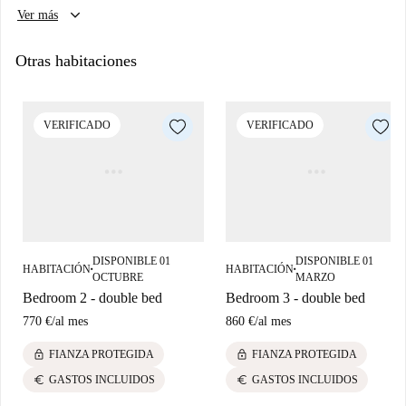
keyboard_arrow_down
Ver más
Otras habitaciones
VERIFICADO
VERIFICADO
DISPONIBLE 01
DISPONIBLE 01
HABITACIÓN
HABITACIÓN
■
■
OCTUBRE
MARZO
Bedroom 2 - double bed
Bedroom 3 - double bed
770 €
/
al mes
860 €
/
al mes
lock
lock
FIANZA PROTEGIDA
FIANZA PROTEGIDA
euro
euro
GASTOS INCLUIDOS
GASTOS INCLUIDOS