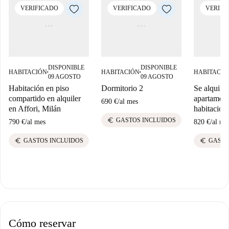
VERIFICADO
VERIFICADO
VERIFI
DISPONIBLE
DISPONIBLE
HABITACIÓN
HABITACIÓN
HABITACIÓ
■
■
09 AGOSTO
09 AGOSTO
Habitación en piso
Dormitorio 2
Se alquila 
compartido en alquiler
apartament
690 €
/
al mes
en Affori, Milán
habitacion
euro
GASTOS INCLUIDOS
790 €
/
al mes
820 €
/
al me
euro
euro
GASTOS INCLUIDOS
GASTO
Cómo reservar