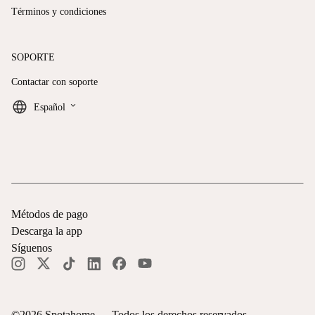
Términos y condiciones
SOPORTE
Contactar con soporte
keyboard_arrow_down
Español
Métodos de pago
Descarga la app
Síguenos
©
2026
Spotahome —
Todos los derechos reservados