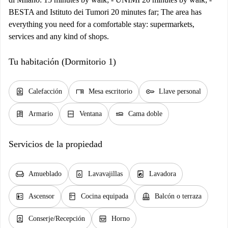
BESTA and Istituto dei Tumori 20 minutes far; The area has
everything you need for a comfortable stay: supermarkets,
services and any kind of shops.
Tu habitación (Dormitorio 1)
water_heater
desk
key
Calefacción
Mesa escritorio
Llave personal
dresser
window_closed
airline_seat_flat
Armario
Ventana
Cama doble
Servicios de la propiedad
chair
dishwasher_gen
local_laundry_service
Amueblado
Lavavajillas
Lavadora
elevator
kitchen
balcony
Ascensor
Cocina equipada
Balcón o terraza
person_book
oven_gen
Conserje/Recepción
Horno