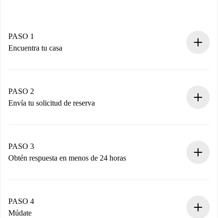
PASO 1
Encuentra tu casa
Proceso de reserva 100% online.
Casas y Propietarios verificados.
Tienes toda la información necesaria por adelantado.
PASO 2
Envía tu solicitud de reserva
Envía detalles básicos de tu perfil y de tu método de pago.
Recuerda que no te cobraremos nada hasta que el
propietario acepte.
PASO 3
Obtén respuesta en menos de 24 horas
El propietario tiene menos de 24 horas para confirmar.
Si es aceptada, te haremos el cargo y te pondremos en
contacto con el propietario.
PASO 4
Si es rechazada: No te haremos ningún cargo y te
Múdate