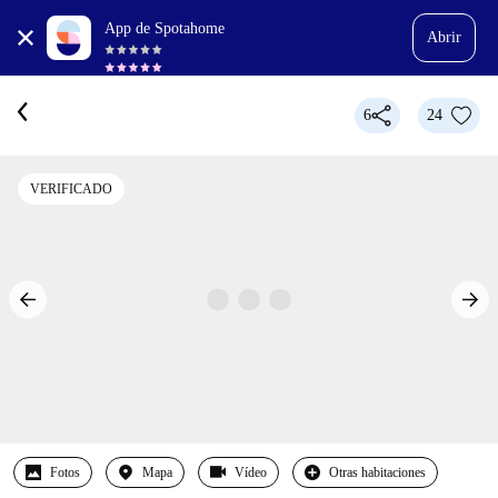
App de Spotahome
Abrir
6
24
VERIFICADO
Fotos
Mapa
Vídeo
Otras habitaciones