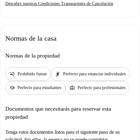
Descubre nuestras Condiciones Transparentes de Cancelación
Normas de la casa
Normas de la propiedad
smoke_free
hail
Prohibido fumar
Perfecto para estancias individuales
school
business_center
Perfecto para estudiantes
Perfecto para profesionales
Documentos que necesitarás para reservar esta
propiedad
Tenga estos documentos listos para el siguiente paso de su
solicitud. Sin ellos, la reserva no se puede completar.