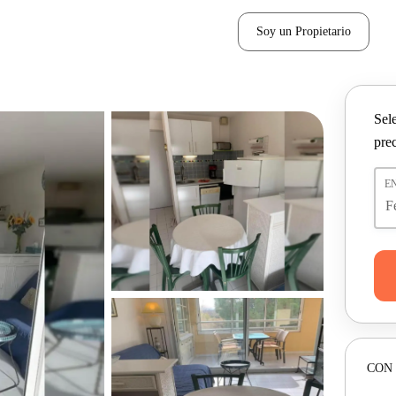
Soy un Propietario
Sel
pre
E
CON 