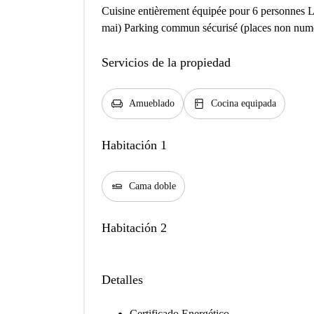
Cuisine entièrement équipée pour 6 personnes L
mai) Parking commun sécurisé (places non num
Servicios de la propiedad
chair
kitchen
Amueblado
Cocina equipada
Habitación 1
airline_seat_flat
Cama doble
Habitación 2
Detalles
Certificado Energético