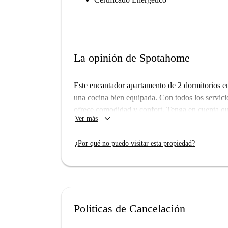
La opinión de Spotahome
Este encantador apartamento de 2 dormitorios 
una cocina bien equipada. Con todos los servicio
ofrece comodidad y confort. Tenga en cuenta qu
keyboard_arrow_down
Ver más
El propietario da la bienvenida a inquilinos de
no ha verificado la propiedad, todos los propiet
¿Por qué no puedo visitar esta propiedad?
exhaustivamente.
Ubicado en Agde, el apartamento está rodeado 
P'Tite Guinguette des Bougnats, Aux P'tits Plais
el supermercado Carrefour Contact para comprar
combinación perfecta de vida moderna y un ent
Políticas de Cancelación