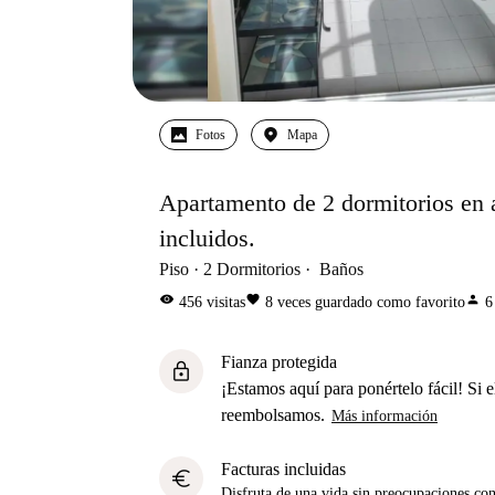
Fotos
Mapa
Apartamento de 2 dormitorios en a
incluidos.
Piso
2
Dormitorios
Baños
visibility
favorite
person
456
visitas
8
veces guardado como favorito
6
Fianza protegida
lock
¡Estamos aquí para ponértelo fácil! Si el
reembolsamos.
Más información
Facturas incluidas
euro
Disfruta de una vida sin preocupaciones con 