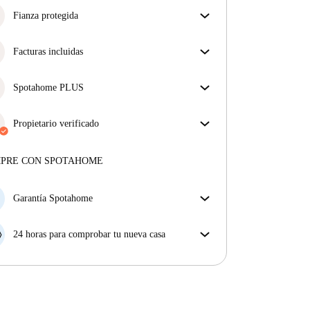
Fianza protegida
¡Estamos aquí para ponértelo fácil! Si el propietario
no te devuelve la fianza, nosotros te la
Facturas incluidas
reembolsamos.
Más información
Disfruta de una vida sin preocupaciones con las
facturas incluidas, que cubren alquiler y servicios
Spotahome PLUS
para una experiencia de alquiler sin complicaciones.
La experiencia más segura para nuestros inquilinos
más exigentes. Estándares más altos de seguridad y
Propietario verificado
soporte adicional durante todo el alquiler.
Ver más
Privado
·
1 años
con nosotros
Más sobre este arrendador
MPRE CON SPOTAHOME
Más sobre la verificación
Garantía Spotahome
Si el propietario cancela tu reserva dentro de las 48
horas previas a la fecha de entrada, Spotahome A) te
24 horas para comprobar tu nueva casa
ayudará a encontrar un nuevo alojamiento y cubrirá
Si existe alguna diferencia con el anuncio que viste
el hotel hasta que encuentres nueva casa o B) te hará
en Spotahome, comunícanoslo dentro de las 24 horas
la devolución íntegra de la reserva.
siguientes a tu llegada para que podamos buscar una
solución.