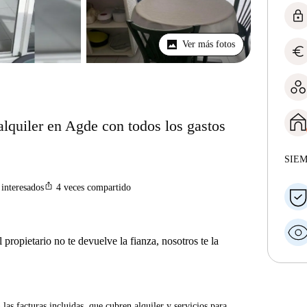
lock
Ver más fotos
euro
lquiler en Agde con todos los gastos
SIE
ios_share
interesados
4
veces compartido
 propietario no te devuelve la fianza, nosotros te la
las facturas incluidas, que cubren alquiler y servicios para