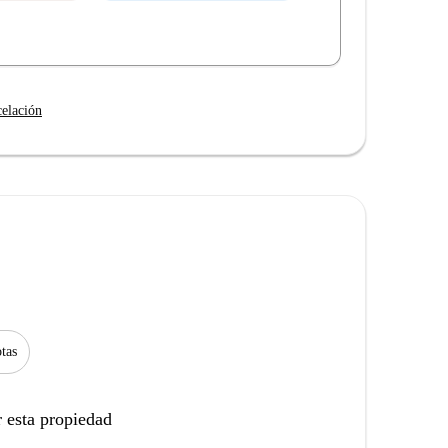
celación
tas
 esta propiedad