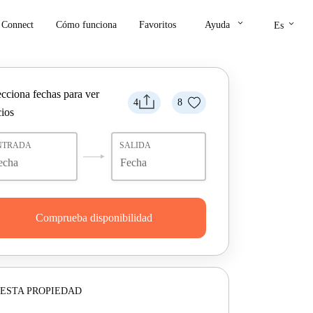
keyboard_arrow_down
keyboard_arrow_down
Connect
Cómo funciona
Favoritos
Ayuda
Es
ecciona fechas para ver
4
8
cios
NTRADA
SALIDA
Comprueba disponibilidad
ESTA PROPIEDAD