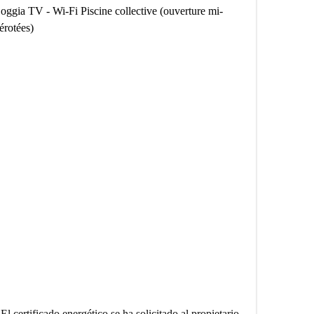
oggia TV - Wi-Fi Piscine collective (ouverture mi-
érotées)
El certificado energético se ha solicitado al propietario