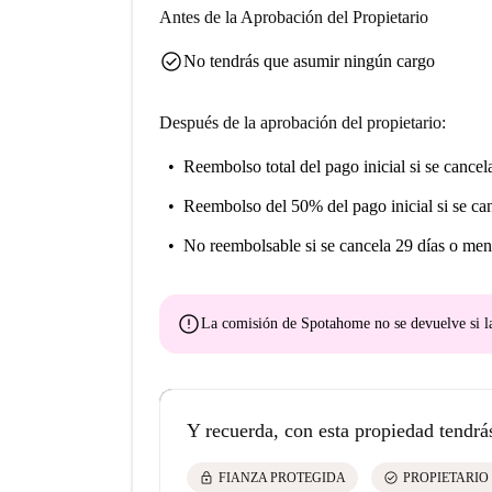
Antes de la Aprobación del Propietario
check_circle
No tendrás que asumir ningún cargo
Después de la aprobación del propietario:
Reembolso total del pago inicial
si se cancel
Reembolso del 50% del pago inicial
si se ca
No reembolsable
si se cancela 29 días o men
error
La comisión de Spotahome
no se devuelve
si l
Y recuerda, con esta propiedad tendrá
lock
check_circle
FIANZA PROTEGIDA
PROPIETARIO