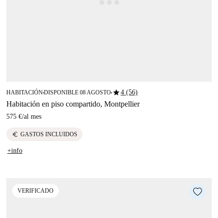
star
4 (56)
HABITACIÓN
DISPONIBLE 08 AGOSTO
■
■
Habitación en piso compartido, Montpellier
575 €
/
al mes
euro
GASTOS INCLUIDOS
+info
VERIFICADO