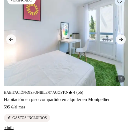
VERIFICADO
1/7
star
4 (56)
HABITACIÓN
DISPONIBLE 07 AGOSTO
■
■
Habitación en piso compartido en alquiler en Montpellier
595 €
/
al mes
euro
GASTOS INCLUIDOS
+info