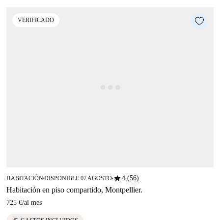
VERIFICADO
star
4 (56)
HABITACIÓN
DISPONIBLE 07 AGOSTO
■
■
Habitación en piso compartido, Montpellier.
725 €
/
al mes