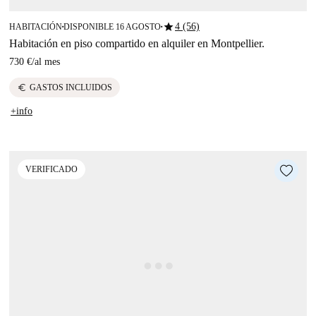
star
4 (56)
HABITACIÓN
DISPONIBLE 16 AGOSTO
■
■
Habitación en piso compartido en alquiler en Montpellier.
730 €
/
al mes
euro
GASTOS INCLUIDOS
+info
VERIFICADO