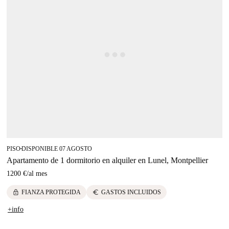
PISO
DISPONIBLE 07 AGOSTO
■
Apartamento de 1 dormitorio en alquiler en Lunel, Montpellier
1200 €
/
al mes
lock
euro
FIANZA PROTEGIDA
GASTOS INCLUIDOS
+info