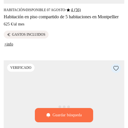
star
4 (56)
HABITACIÓN
DISPONIBLE 07 AGOSTO
■
■
Habitación en piso compartido de 5 habitaciones en Montpellier
625 €
/
al mes
euro
GASTOS INCLUIDOS
+info
VERIFICADO
Guardar búsqueda