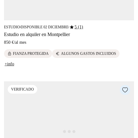
star
5 (1)
ESTUDIO
DISPONIBLE 02 DICIEMBRE
■
■
Estudio en alquiler en Montpellier
850 €
/
al mes
lock
euro
FIANZA PROTEGIDA
ALGUNOS GASTOS INCLUIDOS
+info
VERIFICADO