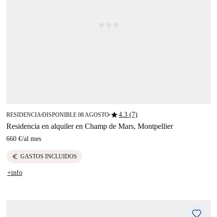
star
4.3 (7)
RESIDENCIA
DISPONIBLE 08 AGOSTO
■
■
Residencia en alquiler en Champ de Mars, Montpellier
660 €
/
al mes
euro
GASTOS INCLUIDOS
+info