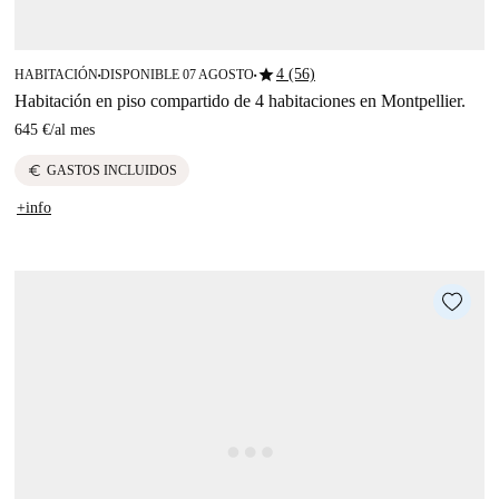
star
4 (56)
HABITACIÓN
DISPONIBLE 07 AGOSTO
■
■
Habitación en piso compartido de 4 habitaciones en Montpellier.
645 €
/
al mes
euro
GASTOS INCLUIDOS
+info