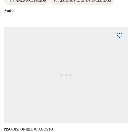
lock
euro
FIANZA PROTEGIDA
ALGUNOS GASTOS INCLUIDOS
+info
PISO
DISPONIBLE 07 AGOSTO
■