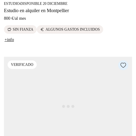
ESTUDIO
DISPONIBLE 20 DICIEMBRE
■
Estudio en alquiler en Montpellier
800 €
/
al mes
savings
euro
SIN FIANZA
ALGUNOS GASTOS INCLUIDOS
+info
VERIFICADO