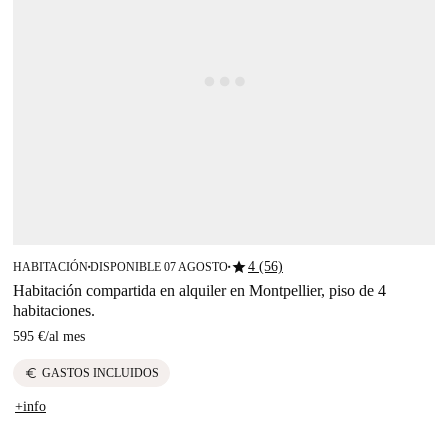
star
4 (56)
HABITACIÓN
DISPONIBLE 07 AGOSTO
■
■
Habitación compartida en alquiler en Montpellier, piso de 4
habitaciones.
595 €
/
al mes
euro
GASTOS INCLUIDOS
+info