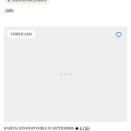
euro
GASTOS INCLUIDOS
+info
VERIFICADO
star
4 (56)
HABITACIÓN
DISPONIBLE 05 SEPTIEMBRE
■
■