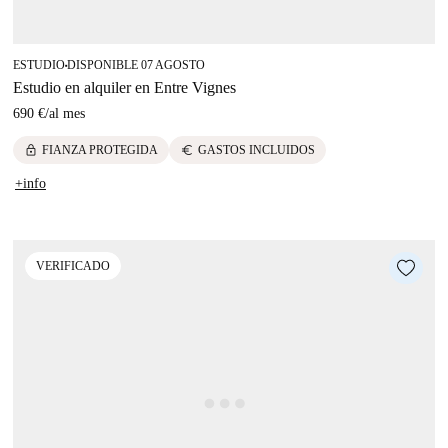
ESTUDIO
DISPONIBLE 07 AGOSTO
■
Estudio en alquiler en Entre Vignes
690 €
/
al mes
lock
euro
FIANZA PROTEGIDA
GASTOS INCLUIDOS
+info
VERIFICADO