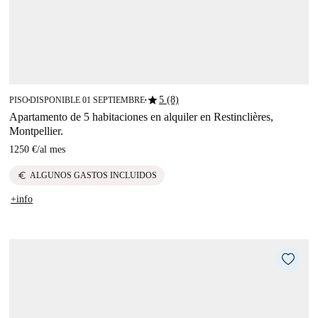
star
5 (8)
PISO
DISPONIBLE 01 SEPTIEMBRE
■
■
Apartamento de 5 habitaciones en alquiler en Restinclières,
Montpellier.
1250 €
/
al mes
euro
ALGUNOS GASTOS INCLUIDOS
+info