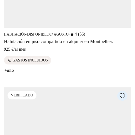
star
4 (56)
HABITACIÓN
DISPONIBLE 07 AGOSTO
■
■
Habitación en piso compartido en alquiler en Montpellier.
925 €
/
al mes
euro
GASTOS INCLUIDOS
+info
VERIFICADO