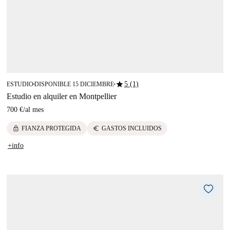
star
5 (1)
ESTUDIO
DISPONIBLE 15 DICIEMBRE
■
■
Estudio en alquiler en Montpellier
700 €
/
al mes
lock
euro
FIANZA PROTEGIDA
GASTOS INCLUIDOS
+info