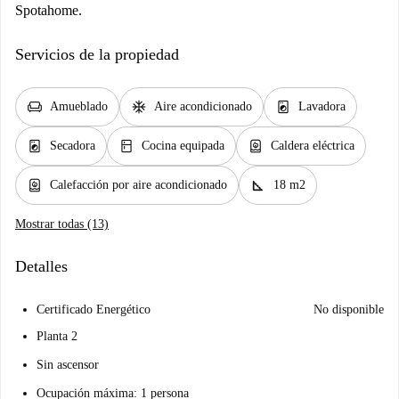
Spotahome.
Servicios de la propiedad
chair
ac_unit
local_laundry_service
Amueblado
Aire acondicionado
Lavadora
local_laundry_service
kitchen
water_heater
Secadora
Cocina equipada
Caldera eléctrica
water_heater
square_foot
Calefacción por aire acondicionado
18 m2
Mostrar todas (13)
Detalles
Certificado Energético
No disponible
Planta 2
Sin ascensor
Ocupación máxima: 1 persona