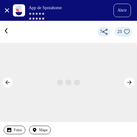
App de Spotahome
Abrir
7
23
Fotos
Mapa