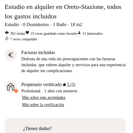
Estudio en alquiler en Oreto-Stazione, todos
los gastos incluidos
Estudio
0
Dormitorios
1
Baño
18
m2
visibility
favorite
person
363
visitas
23
veces guardado como favorito
11
interesados
ios_share
7
veces compartido
Facturas incluidas
euro
Disfruta de una vida sin preocupaciones con las facturas
incluidas, que cubren alquiler y servicios para una experiencia
de alquiler sin complicaciones.
star
Propietario verificado
5 (5)
Profesional
·
1 años
con nosotros
Más sobre este arrendador
Más sobre la verificación
¿Tienes dudas?