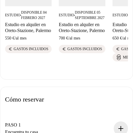
DISPONIBLE 04
DISPONIBLE 05
DI
ESTUDIO
ESTUDIO
ESTUDIO
■
■
■
FEBRERO 2027
SEPTIEMBRE 2027
AG
Estudio en alquiler en
Estudio en alquiler en
Estudio en 
Oreto-Stazione, Palermo
Oreto-Stazione, Palermo
Oreto-Staz
550 €
/
al mes
700 €
/
al mes
650 €
/
al me
euro
euro
euro
GASTOS INCLUIDOS
GASTOS INCLUIDOS
GASTO
MEJO
Cómo reservar
PASO 1
Encuentra tu casa