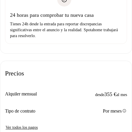
Prueba de solvencia
Domiciliación del pago
24 horas para comprobar tu nueva casa
Tienes 24h desde la entrada para reportar discrepancias
significativas entre el anuncio y la realidad. Spotahome trabajará
para resolverlo.
Precios
Alquiler mensual
355 €
desde
al mes
info
Tipo de contrato
Por meses
Ver todos los pagos