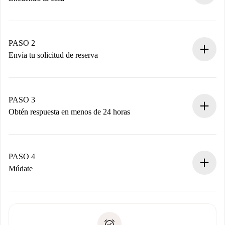
Proceso de reserva 100% online.
Casas y Propietarios verificados.
Tienes toda la información necesaria por adelantado.
PASO 2
Envía tu solicitud de reserva
Envía detalles básicos de tu perfil y de tu método de pago.
Recuerda que no te cobraremos nada hasta que el
propietario acepte.
PASO 3
Obtén respuesta en menos de 24 horas
El propietario tiene menos de 24 horas para confirmar.
Si es aceptada, te haremos el cargo y te pondremos en
contacto con el propietario.
PASO 4
Si es rechazada: No te haremos ningún cargo y te
Múdate
ofreceremos alternativas.
Acuerda con el propietario los detalles de tu llegada,
Documentos necesarios si tu propiedad es “
Spotahome
recogida de llaves, etc.
plus
”.
Spotahome sólo transferirá el primer pago al propietario si
Documento de identidad o Pasaporte
no nos comunicas ningún problema.