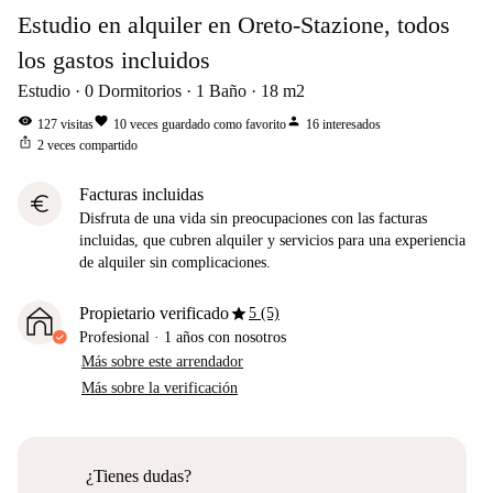
Estudio en alquiler en Oreto-Stazione, todos
los gastos incluidos
Estudio
0
Dormitorios
1
Baño
18
m2
visibility
favorite
person
127
visitas
10
veces guardado como favorito
16
interesados
ios_share
2
veces compartido
Facturas incluidas
euro
Disfruta de una vida sin preocupaciones con las facturas
incluidas, que cubren alquiler y servicios para una experiencia
de alquiler sin complicaciones.
star
Propietario verificado
5 (5)
Profesional
·
1 años
con nosotros
Más sobre este arrendador
Más sobre la verificación
¿Tienes dudas?