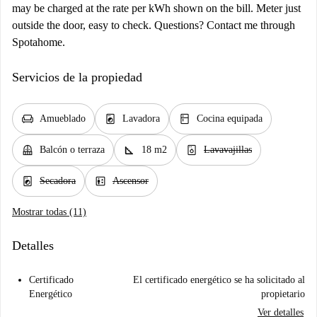
may be charged at the rate per kWh shown on the bill. Meter just
outside the door, easy to check. Questions? Contact me through
Spotahome.
Servicios de la propiedad
chair
local_laundry_service
kitchen
Amueblado
Lavadora
Cocina equipada
balcony
square_foot
dishwasher_gen
Balcón o terraza
18 m2
Lavavajillas
local_laundry_service
elevator
Secadora
Ascensor
Mostrar todas (11)
Detalles
Certificado
El certificado energético se ha solicitado al
Energético
propietario
Ver detalles