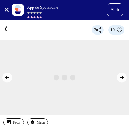
App de Spotahome
Abrir
2
10
Fotos
Mapa