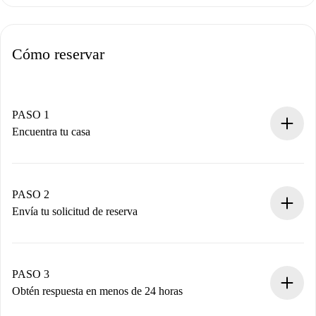
Cómo reservar
PASO 1
Encuentra tu casa
Proceso de reserva 100% online.
Casas y Propietarios verificados.
Tienes toda la información necesaria por adelantado.
PASO 2
Envía tu solicitud de reserva
Envía detalles básicos de tu perfil y de tu método de pago.
Recuerda que no te cobraremos nada hasta que el
propietario acepte.
PASO 3
Obtén respuesta en menos de 24 horas