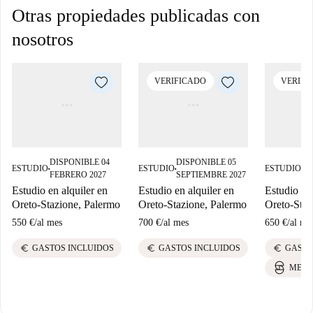
Otras propiedades publicadas con
nosotros
VERIFICADO
VERIFI
DISPONIBLE 04
DISPONIBLE 05
DI
ESTUDIO
ESTUDIO
ESTUDIO
■
■
■
FEBRERO 2027
SEPTIEMBRE 2027
AG
Estudio en alquiler en
Estudio en alquiler en
Estudio en 
Oreto-Stazione, Palermo
Oreto-Stazione, Palermo
Oreto-Staz
550 €
/
al mes
700 €
/
al mes
650 €
/
al me
euro
euro
euro
GASTOS INCLUIDOS
GASTOS INCLUIDOS
GASTO
MEJO