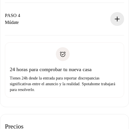
El propietario tiene menos de 24 horas para confirmar.
Si es aceptada, te haremos el cargo y te pondremos en
contacto con el propietario.
PASO 4
Si es rechazada: No te haremos ningún cargo y te
Múdate
ofreceremos alternativas.
Acuerda con el propietario los detalles de tu llegada,
Documentos necesarios si tu propiedad es “
Spotahome
recogida de llaves, etc.
plus
”.
Spotahome sólo transferirá el primer pago al propietario si
Documento de identidad o Pasaporte
no nos comunicas ningún problema.
Prueba de solvencia
Domiciliación del pago
24 horas para comprobar tu nueva casa
Tienes 24h desde la entrada para reportar discrepancias
significativas entre el anuncio y la realidad. Spotahome trabajará
para resolverlo.
Precios