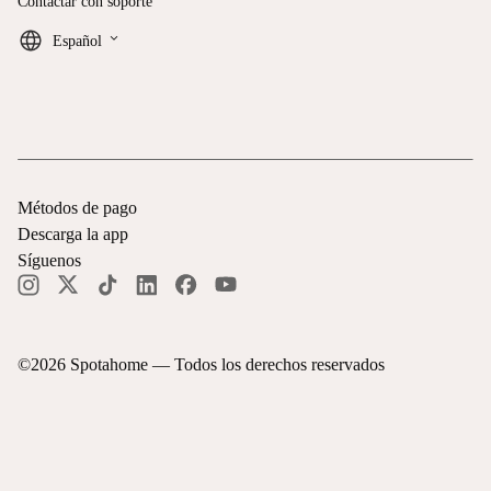
Contactar con soporte
keyboard_arrow_down
Español
Métodos de pago
Descarga la app
Síguenos
©
2026
Spotahome —
Todos los derechos reservados