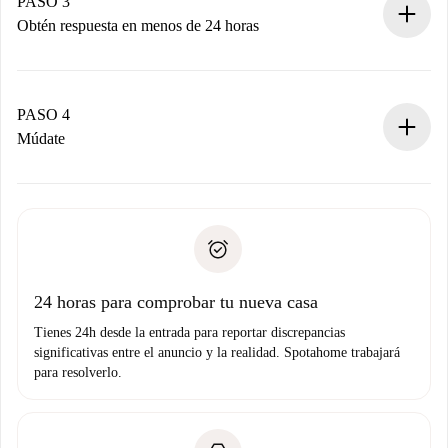
propietario acepte.
PASO 3
Obtén respuesta en menos de 24 horas
El propietario tiene menos de 24 horas para confirmar.
Si es aceptada, te haremos el cargo y te pondremos en
contacto con el propietario.
PASO 4
Si es rechazada: No te haremos ningún cargo y te
Múdate
ofreceremos alternativas.
Acuerda con el propietario los detalles de tu llegada,
Documentos necesarios si tu propiedad es “
Spotahome
recogida de llaves, etc.
plus
”.
Spotahome sólo transferirá el primer pago al propietario si
Documento de identidad o Pasaporte
no nos comunicas ningún problema.
Prueba de solvencia
Domiciliación del pago
24 horas para comprobar tu nueva casa
Tienes 24h desde la entrada para reportar discrepancias
significativas entre el anuncio y la realidad. Spotahome trabajará
para resolverlo.