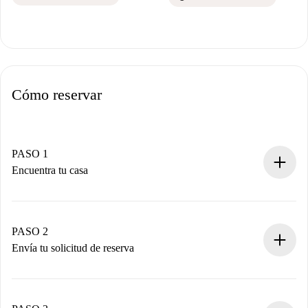
Cómo reservar
PASO 1
Encuentra tu casa
Proceso de reserva 100% online.
Casas y Propietarios verificados.
Tienes toda la información necesaria por adelantado.
PASO 2
Envía tu solicitud de reserva
Envía detalles básicos de tu perfil y de tu método de pago.
Recuerda que no te cobraremos nada hasta que el