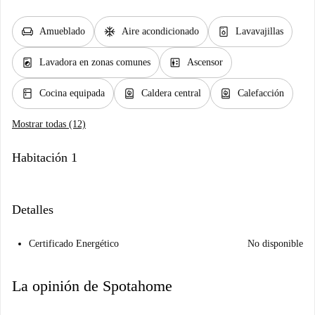
chair
ac_unit
dishwasher_gen
Amueblado
Aire acondicionado
Lavavajillas
local_laundry_service
elevator
Lavadora en zonas comunes
Ascensor
kitchen
water_heater
water_heater
Cocina equipada
Caldera central
Calefacción
Mostrar todas (12)
Habitación 1
Detalles
Certificado Energético
No disponible
La opinión de Spotahome