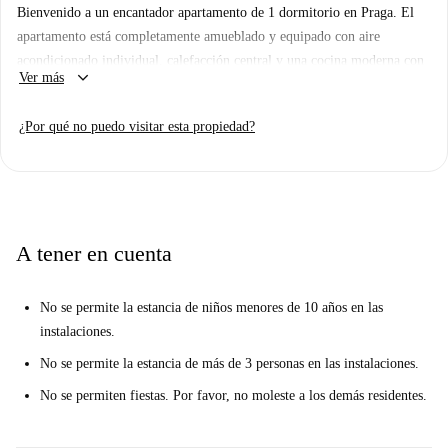
Bienvenido a un encantador apartamento de 1 dormitorio en Praga. El
apartamento está completamente amueblado y equipado con aire
acondicionado individual, calefacción central y una cocina moderna con
keyboard_arrow_down
Ver más
todos los electrodomésticos necesarios, incluyendo secadora y
lavavajillas. Los gastos de electricidad, agua, gas, wifi y limpieza
¿Por qué no puedo visitar esta propiedad?
periódica están incluidos, lo que le ofrece mayor comodidad. Tenga en
cuenta que no se permite fumar ni se admiten mascotas, y no hay
aparcamiento disponible. Los propietarios de Spotahome se someten a un
exhaustivo proceso de selección para garantizar su fiabilidad.
A tener en cuenta
No se permite la estancia de niños menores de 10 años en las
instalaciones.
No se permite la estancia de más de 3 personas en las instalaciones.
No se permiten fiestas. Por favor, no moleste a los demás residentes.