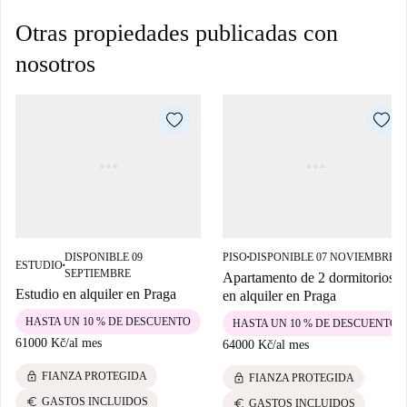
Otras propiedades publicadas con
nosotros
DISPONIBLE 09
PISO
DISPONIBLE 07 NOVIEMBRE
■
ESTUDIO
■
SEPTIEMBRE
Apartamento de 2 dormitorios
Estudio en alquiler en Praga
en alquiler en Praga
HASTA UN 10 % DE DESCUENTO
HASTA UN 10 % DE DESCUENTO
61000 Kč
/
al mes
64000 Kč
/
al mes
lock
FIANZA PROTEGIDA
lock
FIANZA PROTEGIDA
euro
GASTOS INCLUIDOS
euro
GASTOS INCLUIDOS