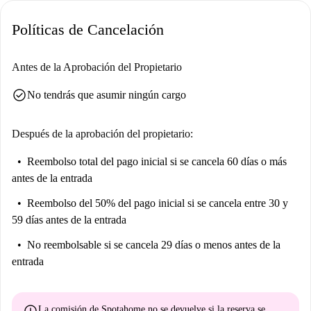
Políticas de Cancelación
Antes de la Aprobación del Propietario
check_circle
No tendrás que asumir ningún cargo
Después de la aprobación del propietario:
Reembolso total del pago inicial
si se cancela 60 días o más
antes de la entrada
Reembolso del 50% del pago inicial
si se cancela entre 30 y
59 días antes de la entrada
No reembolsable
si se cancela 29 días o menos antes de la
entrada
La comisión de Spotahome
no se devuelve
si la reserva se