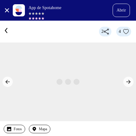
App de Spotahome
Abrir
2
4
Fotos
Mapa