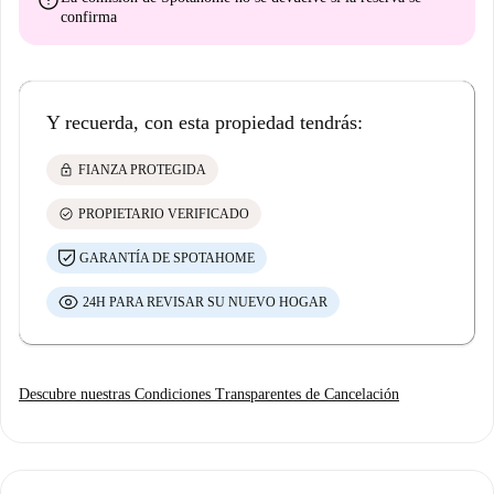
error
confirma
Y recuerda, con esta propiedad tendrás:
lock
FIANZA PROTEGIDA
check_circle
PROPIETARIO VERIFICADO
GARANTÍA DE SPOTAHOME
24H PARA REVISAR SU NUEVO HOGAR
Descubre nuestras Condiciones Transparentes de Cancelación