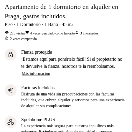
Apartamento de 1 dormitorio en alquiler en
Praga, gastos incluidos.
Piso
1
Dormitorio
1
Baño
45
m2
visibility
favorite
person
275
visitas
4
veces guardado como favorito
3
interesados
ios_share
2
veces compartido
Fianza protegida
lock
¡Estamos aquí para ponértelo fácil! Si el propietario no
te devuelve la fianza, nosotros te la reembolsamos.
Más información
Facturas incluidas
euro
Disfruta de una vida sin preocupaciones con las facturas
incluidas, que cubren alquiler y servicios para una experiencia
de alquiler sin complicaciones.
Spotahome PLUS
La experiencia más segura para nuestros inquilinos más
exigentes. Estándares más altos de seguridad y soporte