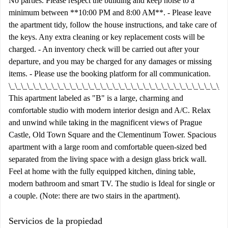
No parties. Please respect the building and keep noise to a
minimum between **10:00 PM and 8:00 AM**. - Please leave
the apartment tidy, follow the house instructions, and take care of
the keys. Any extra cleaning or key replacement costs will be
charged. - An inventory check will be carried out after your
departure, and you may be charged for any damages or missing
items. - Please use the booking platform for all communication.
\_\_\_\_\_\_\_\_\_\_\_\_\_\_\_\_\_\_\_\_\_\_\_\_\_\_\_\_\_\_\_\_\_\_\_\
This apartment labeled as "B" is a large, charming and
comfortable studio with modern interior design and A/C. Relax
and unwind while taking in the magnificent views of Prague
Castle, Old Town Square and the Clementinum Tower. Spacious
apartment with a large room and comfortable queen-sized bed
separated from the living space with a design glass brick wall.
Feel at home with the fully equipped kitchen, dining table,
modern bathroom and smart TV. The studio is Ideal for single or
a couple. (Note: there are two stairs in the apartment).
Servicios de la propiedad